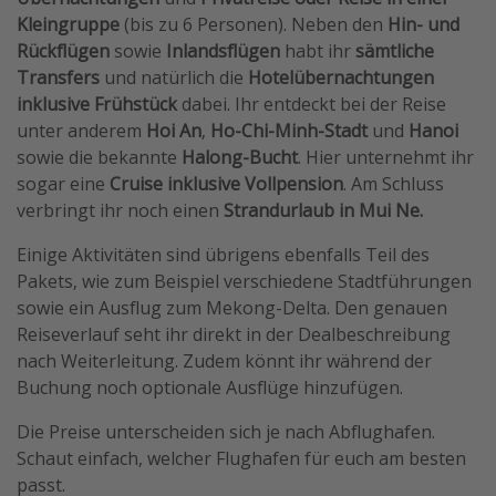
Kleingruppe
(bis zu 6 Personen). Neben den
Hin- und
Travel Know How
Rückflügen
sowie
Inlandsflügen
habt ihr
sämtliche
Silvesterreisen
Transfers
und natürlich die
Hotelübernachtungen
Last Minute Urlaub Mallorca
inklusive Frühstück
dabei. Ihr entdeckt bei der Reise
unter anderem
Hoi An
,
Ho-Chi-Minh-Stadt
und
Hanoi
Last Minute Urlaub Deutschland
sowie die bekannte
Halong-Bucht
. Hier unternehmt ihr
sogar eine
Cruise inklusive Vollpension
. Am Schluss
verbringt ihr noch einen
Strandurlaub in Mui Ne.
Einige Aktivitäten sind übrigens ebenfalls Teil des
Pakets, wie zum Beispiel verschiedene Stadtführungen
sowie ein Ausflug zum Mekong-Delta. Den genauen
Reiseverlauf seht ihr direkt in der Dealbeschreibung
nach Weiterleitung. Zudem könnt ihr während der
Buchung noch optionale Ausflüge hinzufügen.
Die Preise unterscheiden sich je nach Abflughafen.
Schaut einfach, welcher Flughafen für euch am besten
passt.