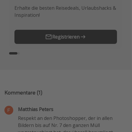
Erhalte die besten Reisedeals, Urlaubshacks &
Buche die besten Reiseschnäppchen als
Inspiration!
Erstes.
Registrieren
Kommentare
(1)
Matthias Peters
Respekt an den Photoshopper, der in allen
Bildern bis auf Nr. 7 den ganzen Müll