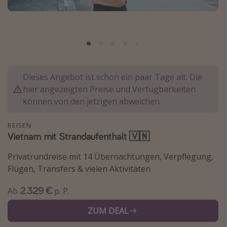
Normandie Urlaub
Goa Urlaub
St. Lucia Urlaub
Kefalonia Urlaub
Dieses Angebot ist schon ein paar Tage alt. Die
Krabi Urlaub
hier angezeigten Preise und Verfügbarkeiten
Tulum Urlaub
können von den jetzigen abweichen.
Sri Lanka Rundreise
Japan Rundreise
REISEN
Vietnam mit Strandaufenthalt 🇻🇳
Reisethemen
Privatrundreise mit 14 Übernachtungen, Verpflegung,
Flügen, Transfers & vielen Aktivitäten
Alle Reisethemen
2.329 €
Ab
p. P.
Wellnessurlaub
Disneyland Paris
ZUM DEAL
Roadtrips