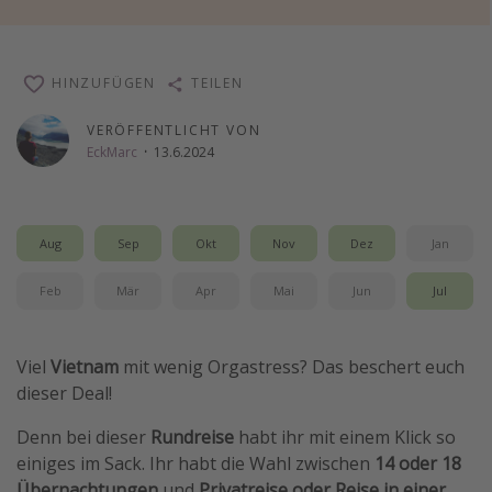
Wochenendtrip
Singlereisen
HINZUFÜGEN
TEILEN
Strandurlaub
VERÖFFENTLICHT VON
Gruppenreisen
EckMarc
·
13.6.2024
Hotels in Hamburg
Hotels in Amsterdam
Hotels am Achensee
Aug
Sep
Okt
Nov
Dez
Jan
Feb
Mär
Apr
Mai
Jun
Jul
Weitere Themen
Reise Journal
Viel
Vietnam
mit wenig Orgastress? Das beschert euch
Familienurlaub in der Türkei
dieser Deal!
Rundreisen in Thailand
Denn bei dieser
Rundreise
habt ihr mit einem Klick so
Bahnreisen in der Schweiz
einiges im Sack. Ihr habt die Wahl zwischen
14 oder 18
Reisepassfreie Reiseziele
Übernachtungen
und
Privatreise oder Reise in einer