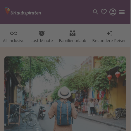
All Inclusive
Last Minute
Familienurlaub
Besondere Reisen
Kategorien
Flüge
Hotel
Pauschalreisen
Kreuzfahrten
Reiseziele
Alle Reiseziele
Bodensee Urlaub
Gozo Urlaub