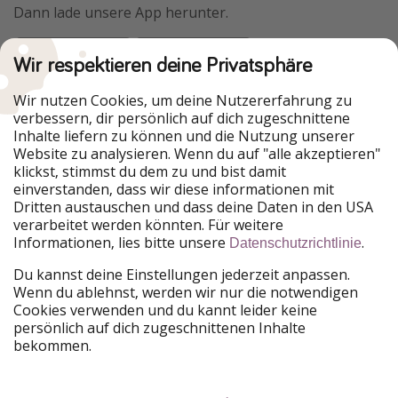
Dann lade unsere App herunter.
Wir respektieren deine Privatsphäre
Urlaubspiraten ist Teil der HolidayPirates Group
Wir nutzen Cookies, um deine Nutzererfahrung zu
verbessern, dir persönlich auf dich zugeschnittene
Unsere Märkte
Inhalte liefern zu können und die Nutzung unserer
Website zu analysieren. Wenn du auf "alle akzeptieren"
PiratinViaggio
HolidayPirates
klickst, stimmst du dem zu und bist damit
VakantiePiraten
WakacyjniPiraci
einverstanden, dass wir diese informationen mit
VoyagesPirates
Ferienpiraten
Dritten austauschen und dass deine Daten in den USA
Urlaubspiraten
ViajerosPiratas
verarbeitet werden könnten. Für weitere
TravelPirates
Informationen, lies bitte unsere
.
Datenschutzrichtlinie
Unsere Gruppe
Du kannst deine Einstellungen jederzeit anpassen.
HolidayPirates Group
Wenn du ablehnst, werden wir nur die notwendigen
Cookies verwenden und du kannt leider keine
Lerne uns kennen
Rechtliches
persönlich auf dich zugeschnittenen Inhalte
bekommen.
Über uns
Datenschutz
Karriere
Impressum