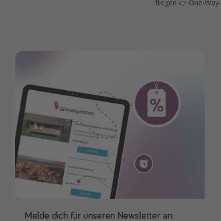
fliegen 👉 One-Way-
Melde dich für unseren Newsletter an
Downloade unsere App