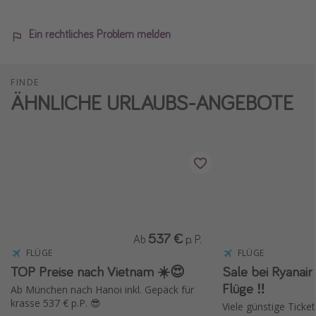
Ein rechtliches Problem melden
FINDE
ÄHNLICHE URLAUBS-ANGEBOTE
537 €
Ab
p. P.
FLÜGE
FLÜGE
TOP Preise nach Vietnam ☀️😍
Sale bei Ryanair ✈️ 15 % Rabat
Flüge ‼️
Ab München nach Hanoi inkl. Gepäck für
krasse 537 € p.P. 😎
Viele günstige Ticket