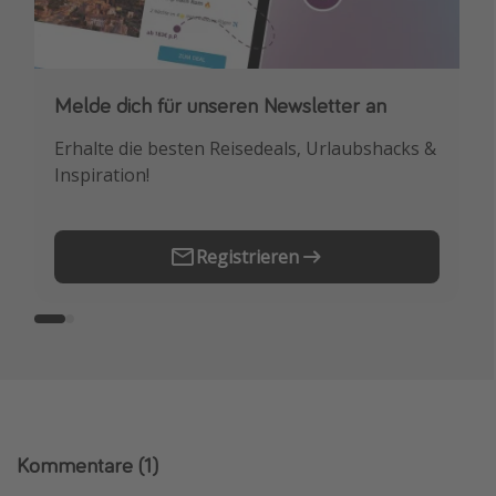
Melde dich für unseren Newsletter an
Downloade unsere App
Erhalte die besten Reisedeals, Urlaubshacks &
Buche die besten Reiseschnäppchen als
Inspiration!
Erstes.
Registrieren
Kommentare
(1)