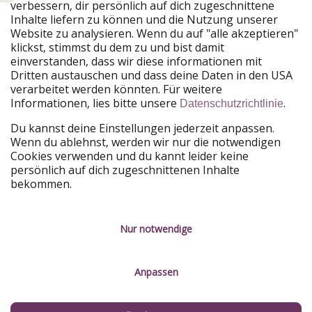
verbessern, dir persönlich auf dich zugeschnittene
Unsere Märkte
Inhalte liefern zu können und die Nutzung unserer
Website zu analysieren. Wenn du auf "alle akzeptieren"
PiratinViaggio
HolidayPirates
klickst, stimmst du dem zu und bist damit
VakantiePiraten
WakacyjniPiraci
einverstanden, dass wir diese informationen mit
VoyagesPirates
Ferienpiraten
Dritten austauschen und dass deine Daten in den USA
Urlaubspiraten
ViajerosPiratas
verarbeitet werden könnten. Für weitere
TravelPirates
Informationen, lies bitte unsere
.
Datenschutzrichtlinie
Unsere Gruppe
Du kannst deine Einstellungen jederzeit anpassen.
HolidayPirates Group
Wenn du ablehnst, werden wir nur die notwendigen
Cookies verwenden und du kannt leider keine
Lerne uns kennen
Rechtliches
persönlich auf dich zugeschnittenen Inhalte
bekommen.
Über uns
Datenschutz
Karriere
Impressum
Nur notwendige
Presse
Unsere Regeln
Anpassen
Partner
Kontakt
Nachhaltigkeit
Service-Kontrolle