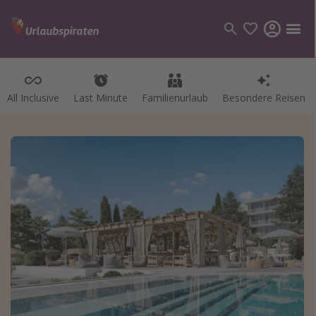
All Inclusive
Last Minute
Familienurlaub
Besondere Reisen
Kategorien
Flüge
Hotel
Pauschalreisen
Kreuzfahrten
Reiseziele
Alle Reiseziele
Bodensee Urlaub
Gozo Urlaub