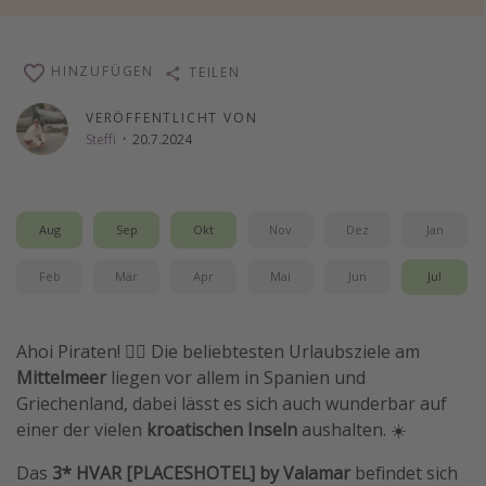
Wochenendtrip
Singlereisen
HINZUFÜGEN
TEILEN
Strandurlaub
VERÖFFENTLICHT VON
Gruppenreisen
Steffi
·
20.7.2024
Hotels in Hamburg
Hotels in Amsterdam
Aug
Sep
Okt
Nov
Dez
Jan
Hotels am Achensee
Feb
Mär
Apr
Mai
Jun
Jul
Weitere Themen
Reise Journal
Ahoi Piraten! 🏴‍☠️ Die beliebtesten Urlaubsziele am
Familienurlaub in der Türkei
Mittelmeer
liegen vor allem in Spanien und
Griechenland, dabei lässt es sich auch wunderbar auf
Rundreisen in Thailand
einer der vielen
kroatischen Inseln
aushalten. ☀️
Bahnreisen in der Schweiz
Das
3* HVAR [PLACESHOTEL] by Valamar
befindet sich
Reisepassfreie Reiseziele