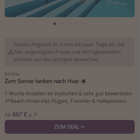
Normandie Urlaub
Goa Urlaub
St. Lucia Urlaub
Kefalonia Urlaub
Dieses Angebot ist schon ein paar Tage alt. Die
Krabi Urlaub
hier angezeigten Preise und Verfügbarkeiten
Tulum Urlaub
können von den jetzigen abweichen.
Sri Lanka Rundreise
REISEN
Japan Rundreise
Zum Sonne tanken nach Hvar ☀️
1 Woche Kroatien im stylischen & sehr gut bewerteten
Reisethemen
3*Beach-Hotel inkl. Flügen, Transfer & Halbpension
Alle Reisethemen
887 €
Ab
p. P.
Wellnessurlaub
ZUM DEAL
Disneyland Paris
Roadtrips