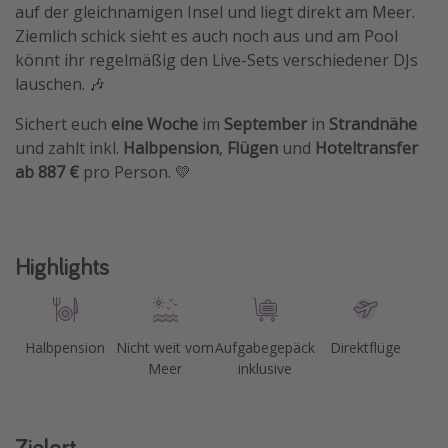
auf der gleichnamigen Insel und liegt direkt am Meer.
Travel Know How
Ziemlich schick sieht es auch noch aus und am Pool
Silvesterreisen
könnt ihr regelmäßig den Live-Sets verschiedener DJs
lauschen. 🎶
Last Minute Urlaub Mallorca
Last Minute Urlaub Deutschland
Sichert euch
eine Woche
im
September
in
Strandnähe
und zahlt inkl.
Halbpension
,
Flügen
und
Hoteltransfer
ab 887 €
pro Person. 💛
Highlights
Halbpension
Nicht weit vom
Aufgabegepäck
Direktflüge
Meer
inklusive
Zielort