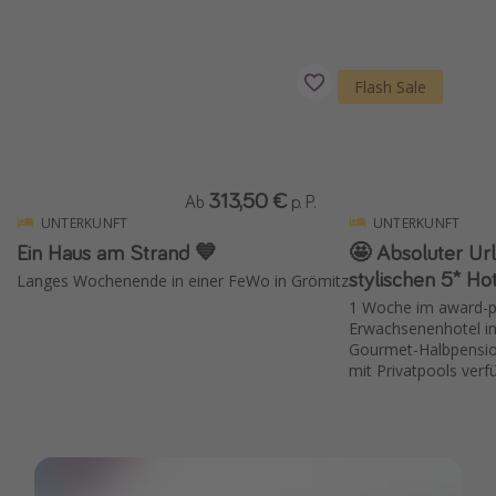
Wochenendtrip
Singlereisen
Flash Sale
Strandurlaub
Gruppenreisen
Hotels in Hamburg
313,50 €
Ab
p. P.
Hotels in Amsterdam
UNTERKUNFT
UNTERKUNFT
Hotels am Achensee
Ein Haus am Strand 💙
🤩 Absoluter Ur
stylischen 5* Hot
Langes Wochenende in einer FeWo in Grömitz
Weitere Themen
1 Woche im award-p
Erwachsenenhotel in 
Reise Journal
Gourmet-Halbpensio
mit Privatpools verf
Familienurlaub in der Türkei
Rundreisen in Thailand
Bahnreisen in der Schweiz
Reisepassfreie Reiseziele