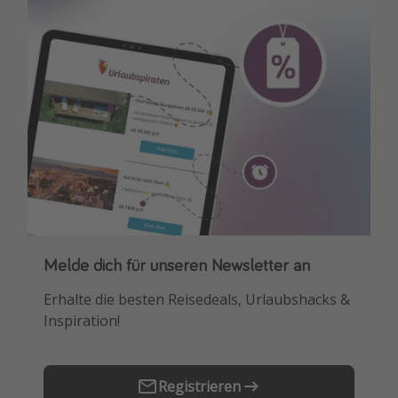
Travel Know How
Silvesterreisen
Last Minute Urlaub Mallorca
Last Minute Urlaub Deutschland
Melde dich für unseren Newsletter an
Downloade unsere App
Erhalte die besten Reisedeals, Urlaubshacks &
Buche die besten Reiseschnäppchen als
Inspiration!
Erstes.
Registrieren