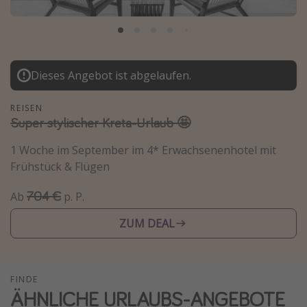
Normandie Urlaub
Goa Urlaub
St. Lucia Urlaub
Dieses Angebot ist abgelaufen.
Kefalonia Urlaub
Krabi Urlaub
REISEN
Super stylischer Kreta-Urlaub 🤩
Tulum Urlaub
Sri Lanka Rundreise
1 Woche im September im 4* Erwachsenenhotel mit
Frühstück & Flügen
Japan Rundreise
704 €
Ab
p. P.
Reisethemen
ZUM DEAL
Alle Reisethemen
Wellnessurlaub
FINDE
Disneyland Paris
ÄHNLICHE URLAUBS-ANGEBOTE
Roadtrips