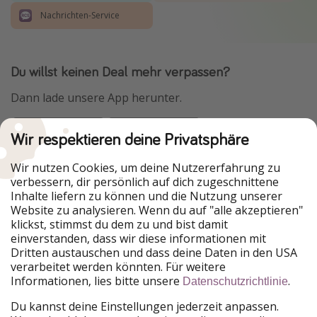
Nachrichten-Service
Du willst keinen Deal mehr verpassen?
Dann lade unsere App herunter.
Wir respektieren deine Privatsphäre
Urlaubspiraten ist Teil der HolidayPirates Group
Wir nutzen Cookies, um deine Nutzererfahrung zu
verbessern, dir persönlich auf dich zugeschnittene
Unsere Märkte
Inhalte liefern zu können und die Nutzung unserer
Website zu analysieren. Wenn du auf "alle akzeptieren"
PiratinViaggio
HolidayPirates
klickst, stimmst du dem zu und bist damit
VakantiePiraten
WakacyjniPiraci
einverstanden, dass wir diese informationen mit
VoyagesPirates
Ferienpiraten
Dritten austauschen und dass deine Daten in den USA
Urlaubspiraten
ViajerosPiratas
verarbeitet werden könnten. Für weitere
TravelPirates
Informationen, lies bitte unsere
.
Datenschutzrichtlinie
Unsere Gruppe
Du kannst deine Einstellungen jederzeit anpassen.
HolidayPirates Group