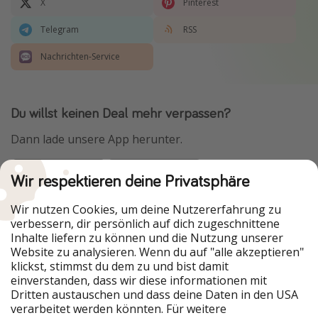
X
Pinterest
Telegram
RSS
Nachrichten-Service
Du willst keinen Deal mehr verpassen?
Dann lade unsere App herunter.
Wir respektieren deine Privatsphäre
Urlaubspiraten ist Teil der HolidayPirates Group
Wir nutzen Cookies, um deine Nutzererfahrung zu
verbessern, dir persönlich auf dich zugeschnittene
Unsere Märkte
Inhalte liefern zu können und die Nutzung unserer
Website zu analysieren. Wenn du auf "alle akzeptieren"
PiratinViaggio
HolidayPirates
klickst, stimmst du dem zu und bist damit
VakantiePiraten
WakacyjniPiraci
einverstanden, dass wir diese informationen mit
VoyagesPirates
Ferienpiraten
Dritten austauschen und dass deine Daten in den USA
Urlaubspiraten
ViajerosPiratas
verarbeitet werden könnten. Für weitere
TravelPirates