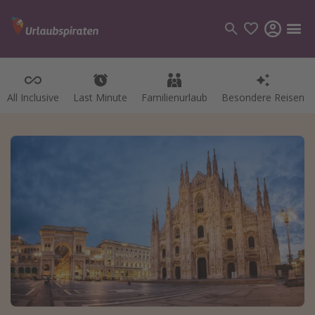
All Inclusive
Last Minute
Familienurlaub
Besondere Reisen
Kategorien
Flüge
Hotel
Pauschalreisen
Kreuzfahrten
Reiseziele
Alle Reiseziele
Bodensee Urlaub
Gozo Urlaub