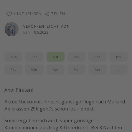
Wochenendtrip
HINZUFÜGEN
TEILEN
Singlereisen
Strandurlaub
VERÖFFENTLICHT VON
Ben
·
8.9.2023
Gruppenreisen
Hotels in Hamburg
Hotels in Amsterdam
Aug
Sep
Okt
Nov
Dez
Jan
Hotels am Achensee
Feb
Mär
Apr
Mai
Jun
Jul
Weitere Themen
Ahoi Piraten!
Reise Journal
Aktuell bekommt ihr echt günstige Flüge nach Mailand.
Familienurlaub in der Türkei
Ab krassen 29€ geht's schon los – direkt!
Rundreisen in Thailand
Somit ergeben sich auch super günstige
Bahnreisen in der Schweiz
Kombinationen aus Flug & Unterkunft. Bei 3 Nächten
Reisepassfreie Reiseziele