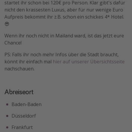
startet ihr schon bei 120€ pro Person. Klar gibt's dafür
Travel Know How
nicht den krassesten Luxus, aber für nur wenige Euro
Aufpreis bekommt ihr z.B. schon ein schickes 4* Hotel.
Silvesterreisen
😎
Last Minute Urlaub Mallorca
Wenn ihr noch nicht in Mailand ward, ist das jetzt eure
Last Minute Urlaub Deutschland
Chance!
PS: Falls ihr noch mehr Infos über die Stadt braucht,
könnt ihr einfach mal
hier auf unserer Übersichtsseite
nachschauen.
Abreiseort
Baden-Baden
Düsseldorf
Frankfurt