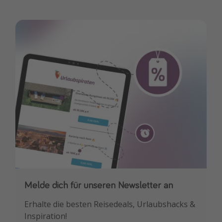
Melde dich für unseren Newsletter an
Downloade unsere App
Erhalte die besten Reisedeals, Urlaubshacks &
Buche die besten Reiseschnäppchen als
Inspiration!
Erstes.