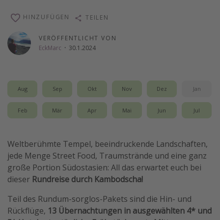
Wochenendtrip
HINZUFÜGEN
TEILEN
Singlereisen
VERÖFFENTLICHT VON
Strandurlaub
EckMarc
·
30.1.2024
Gruppenreisen
Hotels in Hamburg
Aug
Sep
Okt
Nov
Dez
Jan
Hotels in Amsterdam
Hotels am Achensee
Feb
Mär
Apr
Mai
Jun
Jul
Weitere Themen
Weltberühmte Tempel, beeindruckende Landschaften,
Reise Journal
jede Menge Street Food, Traumstrände und eine ganz
große Portion Südostasien: All das erwartet euch bei
Familienurlaub in der Türkei
dieser
Rundreise durch Kambodscha!
Rundreisen in Thailand
Teil des Rundum-sorglos-Pakets sind die Hin- und
Bahnreisen in der Schweiz
Rückflüge,
13 Übernachtungen in ausgewählten 4* und
Reisepassfreie Reiseziele