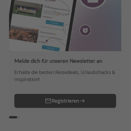
Melde dich für unseren Newsletter an
Downloade unsere App
Erhalte die besten Reisedeals, Urlaubshacks &
Buche die besten Reiseschnäppchen als
Inspiration!
Erstes.
Registrieren