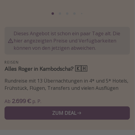
Normandie Urlaub
Goa Urlaub
St. Lucia Urlaub
Dieses Angebot ist schon ein paar Tage alt. Die
Kefalonia Urlaub
hier angezeigten Preise und Verfügbarkeiten
Krabi Urlaub
können von den jetzigen abweichen.
Tulum Urlaub
REISEN
Sri Lanka Rundreise
Alles Roger in Kambodscha? 🇰🇭
Japan Rundreise
Rundreise mit 13 Übernachtungen in 4* und 5* Hotels,
Frühstück, Flügen, Transfers und vielen Ausflügen
Reisethemen
2.699 €
Ab
p. P.
Alle Reisethemen
ZUM DEAL
Wellnessurlaub
Disneyland Paris
Roadtrips