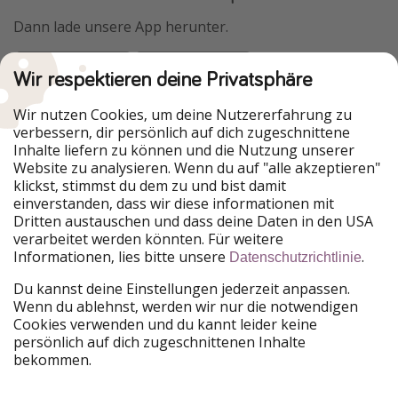
Dann lade unsere App herunter.
Wir respektieren deine Privatsphäre
Urlaubspiraten ist Teil der HolidayPirates Group
Wir nutzen Cookies, um deine Nutzererfahrung zu
verbessern, dir persönlich auf dich zugeschnittene
Unsere Märkte
Inhalte liefern zu können und die Nutzung unserer
Website zu analysieren. Wenn du auf "alle akzeptieren"
PiratinViaggio
HolidayPirates
klickst, stimmst du dem zu und bist damit
VakantiePiraten
WakacyjniPiraci
einverstanden, dass wir diese informationen mit
VoyagesPirates
Ferienpiraten
Dritten austauschen und dass deine Daten in den USA
Urlaubspiraten
ViajerosPiratas
verarbeitet werden könnten. Für weitere
TravelPirates
Informationen, lies bitte unsere
.
Datenschutzrichtlinie
Unsere Gruppe
Du kannst deine Einstellungen jederzeit anpassen.
HolidayPirates Group
Wenn du ablehnst, werden wir nur die notwendigen
Cookies verwenden und du kannt leider keine
Lerne uns kennen
Rechtliches
persönlich auf dich zugeschnittenen Inhalte
bekommen.
Über uns
Datenschutz