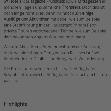
5* Hotels
, das
tägliche
Frühstück
sowie
Mittagessen
an
Travel Know How
manchen Tagen und sämtliche
Transfers
. Doch das ist
noch lange nicht alles, denn ihr habt auch
einige
Silvesterreisen
Ausflüge und Aktivitäten
mit dabei, wie zum Beispiel
Last Minute Urlaub Mallorca
eine Stadtführung in der Hauptstadt Phnom Penh,
Last Minute Urlaub Deutschland
private Touren verschiedener Tempel wie zum Beispiel
dem bekannten Angkor Wat und noch mehr.
Weitere Aktivitäten könnt ihr während der Buchung
optional hinzufügen. Den genauen Reiseverlauf seht
ihr direkt in der Dealbeschreibung nach Weiterleitung.
Die Preise unterscheiden sich je nach Abflughafen.
Schaut einfach, welche Abflughäfen für euch am besten
passen.
Highlights