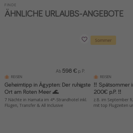
FINDE
Wochenendtrip
ÄHNLICHE URLAUBS-ANGEBOTE
Singlereisen
Strandurlaub
Gruppenreisen
Sommer
Hotels in Hamburg
Hotels in Amsterdam
Hotels am Achensee
598 €
Ab
p. P.
REISEN
REISEN
Weitere Themen
Geheimtipp in Ägypten: Der ruhigste
‼️ Spätsommer i
Ort am Roten Meer 🌊
200€ p.P. ‼️
Reise Journal
7 Nächte in Hamata im 4*-Strandhotel inkl.
z.B. im September fü
Familienurlaub in der Türkei
Flügen, Transfer & All Inclusive
mit top Flugzeiten 
Rundreisen in Thailand
Bahnreisen in der Schweiz
Reisepassfreie Reiseziele