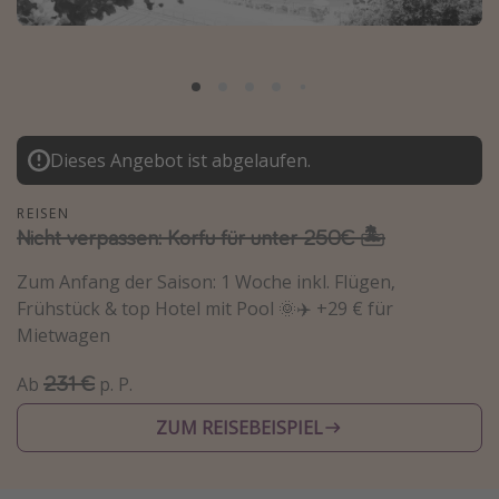
Normandie Urlaub
Goa Urlaub
St. Lucia Urlaub
Kefalonia Urlaub
Dieses Angebot ist abgelaufen.
Krabi Urlaub
Tulum Urlaub
REISEN
Nicht verpassen: Korfu für unter 250€ 🏝️
Sri Lanka Rundreise
Japan Rundreise
Zum Anfang der Saison: 1 Woche inkl. Flügen,
Frühstück & top Hotel mit Pool 🌞✈️ +29 € für
Mietwagen
Reisethemen
231 €
Ab
p. P.
Alle Reisethemen
Wellnessurlaub
ZUM REISEBEISPIEL
Disneyland Paris
Roadtrips