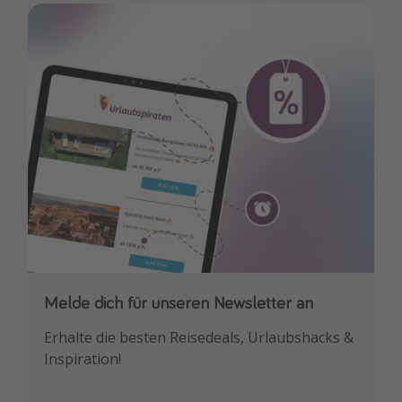
Travel Know How
Silvesterreisen
Last Minute Urlaub Mallorca
Last Minute Urlaub Deutschland
Melde dich für unseren Newsletter an
Downloade unsere App
Erhalte die besten Reisedeals, Urlaubshacks &
Buche die besten Reiseschnäppchen als
Inspiration!
Erstes.