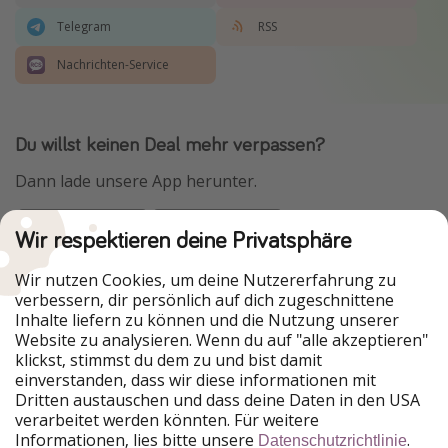
Telegram
RSS
Nachrichten-Service
Du willst keinen Deal mehr verpassen?
Dann lade unsere App herunter.
Wir respektieren deine Privatsphäre
Urlaubspiraten ist Teil der HolidayPirates Group
Wir nutzen Cookies, um deine Nutzererfahrung zu
verbessern, dir persönlich auf dich zugeschnittene
Unsere Märkte
Inhalte liefern zu können und die Nutzung unserer
Website zu analysieren. Wenn du auf "alle akzeptieren"
PiratinViaggio
HolidayPirates
klickst, stimmst du dem zu und bist damit
VakantiePiraten
WakacyjniPiraci
einverstanden, dass wir diese informationen mit
VoyagesPirates
Ferienpiraten
Dritten austauschen und dass deine Daten in den USA
Urlaubspiraten
ViajerosPiratas
verarbeitet werden könnten. Für weitere
TravelPirates
Informationen, lies bitte unsere
.
Datenschutzrichtlinie