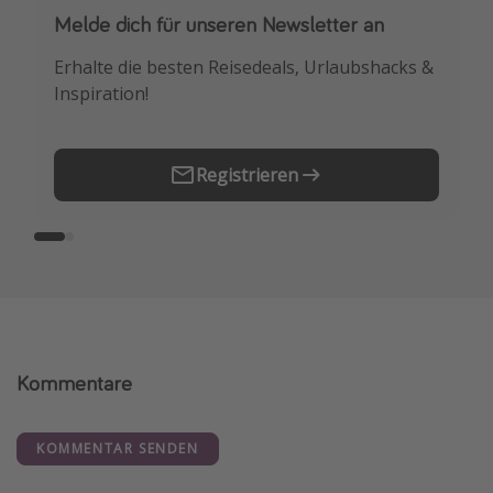
Melde dich für unseren Newsletter an
Downloade unsere App
Erhalte die besten Reisedeals, Urlaubshacks &
Buche die besten Reiseschnäppchen als
Inspiration!
Erstes.
Registrieren
Kommentare
KOMMENTAR SENDEN