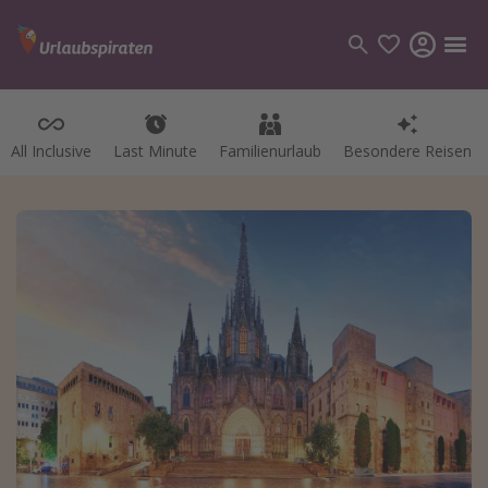
All Inclusive
Last Minute
Familienurlaub
Besondere Reisen
Kategorien
Flüge
Hotel
Pauschalreisen
Kreuzfahrten
Reiseziele
Alle Reiseziele
Bodensee Urlaub
Gozo Urlaub