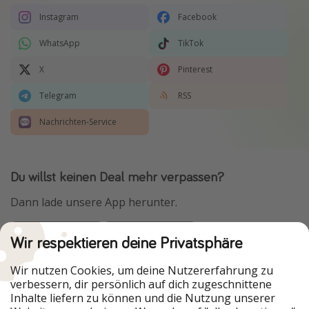
Instagram
Facebook
WhatsApp
TikTok
X
Pinterest
Telegram
RSS
Nachrichten-Service
Du willst keinen Deal mehr verpassen?
Dann lade unsere App herunter.
Wir respektieren deine Privatsphäre
Urlaubspiraten ist Teil der HolidayPirates Group
Wir nutzen Cookies, um deine Nutzererfahrung zu
verbessern, dir persönlich auf dich zugeschnittene
Unsere Märkte
Inhalte liefern zu können und die Nutzung unserer