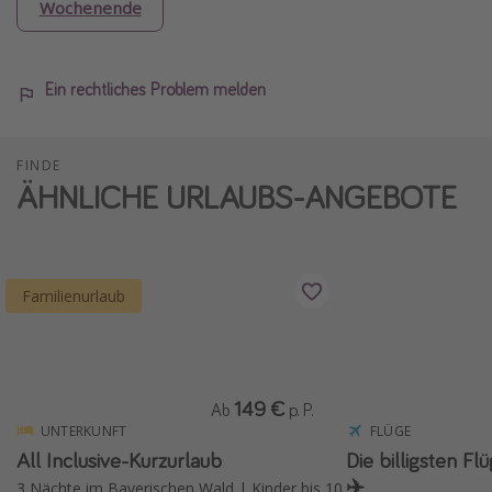
Wochenende
Ein rechtliches Problem melden
FINDE
ÄHNLICHE URLAUBS-ANGEBOTE
Familienurlaub
149 €
Ab
p. P.
UNTERKUNFT
FLÜGE
All Inclusive-Kurzurlaub
Die billigsten F
✈️
3 Nächte im Bayerischen Wald | Kinder bis 10