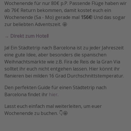
Wochenende für nur 80€ p.P. Passende Flüge haben wir
Travel Know How
ab 76€ Return bekommen, damit kostet euch ein
Wochenende (Sa - Mo) gerade mal
156€
! Und das sogar
Silvesterreisen
zur beliebten Adventszeit. 🤩
Last Minute Urlaub Mallorca
→ Direkt zum Hotel!
Last Minute Urlaub Deutschland
Ja! Ein Städtetrip nach Barcelona ist zu jeder Jahreszeit
eine gute Idee, aber besonders die spanischen
Weihnachtsmärkte wie z.B. Fira de Reis de la Gran Via
solltet ihr euch nicht entgehen lassen. Hier könnt ihr
flanieren bei milden 16 Grad Durchschnittstemperatur.
Den perfekten Guide für einen Städtetrip nach
Barcelona findet ihr
hier
.
Lasst euch einfach mal weiterleiten, um euer
Wochenende zu buchen. 👇🤩