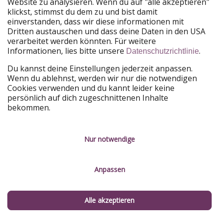
Website zu analysieren. Wenn du auf "alle akzeptieren"
PiratinViaggio
HolidayPirates
klickst, stimmst du dem zu und bist damit
VakantiePiraten
WakacyjniPiraci
einverstanden, dass wir diese informationen mit
VoyagesPirates
Ferienpiraten
Dritten austauschen und dass deine Daten in den USA
Urlaubspiraten
ViajerosPiratas
verarbeitet werden könnten. Für weitere
TravelPirates
Informationen, lies bitte unsere
.
Datenschutzrichtlinie
Unsere Gruppe
Du kannst deine Einstellungen jederzeit anpassen.
HolidayPirates Group
Wenn du ablehnst, werden wir nur die notwendigen
Cookies verwenden und du kannt leider keine
Lerne uns kennen
Rechtliches
persönlich auf dich zugeschnittenen Inhalte
bekommen.
Über uns
Datenschutz
Karriere
Impressum
Nur notwendige
Presse
Unsere Regeln
Anpassen
Partner
Kontakt
Nachhaltigkeit
Service-Kontrolle
Alle akzeptieren