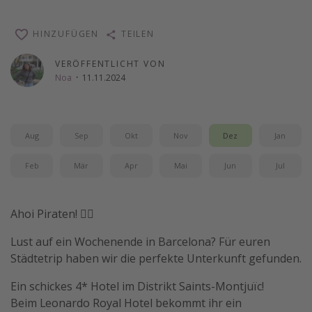
Wochenendtrip
HINZUFÜGEN
TEILEN
Singlereisen
Strandurlaub
VERÖFFENTLICHT VON
Noa
·
11.11.2024
Gruppenreisen
Hotels in Hamburg
Hotels in Amsterdam
Aug
Sep
Okt
Nov
Dez
Jan
Hotels am Achensee
Feb
Mär
Apr
Mai
Jun
Jul
Weitere Themen
Ahoi Piraten! 🏴‍☠️
Reise Journal
Lust auf ein Wochenende in Barcelona? Für euren
Familienurlaub in der Türkei
Städtetrip haben wir die perfekte Unterkunft gefunden.
Rundreisen in Thailand
Ein schickes 4* Hotel im Distrikt Saints-Montjuïc!
Bahnreisen in der Schweiz
Beim Leonardo Royal Hotel bekommt ihr ein
Reisepassfreie Reiseziele