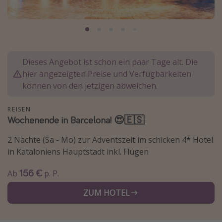
Normandie Urlaub
Goa Urlaub
St. Lucia Urlaub
Kefalonia Urlaub
Dieses Angebot ist schon ein paar Tage alt. Die
hier angezeigten Preise und Verfügbarkeiten
Krabi Urlaub
können von den jetzigen abweichen.
Tulum Urlaub
Sri Lanka Rundreise
REISEN
Wochenende in Barcelona! 😍🇪🇸
Japan Rundreise
2 Nächte (Sa - Mo) zur Adventszeit im schicken 4* Hotel
in Kataloniens Hauptstadt inkl. Flügen
Reisethemen
Alle Reisethemen
156 €
Ab
p. P.
Wellnessurlaub
ZUM HOTEL
Disneyland Paris
Roadtrips