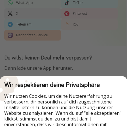
WhatsApp
TikTok
X
Pinterest
Telegram
RSS
Nachrichten-Service
Du willst keinen Deal mehr verpassen?
Dann lade unsere App herunter.
Wir respektieren deine Privatsphäre
Urlaubspiraten ist Teil der HolidayPirates Group
Wir nutzen Cookies, um deine Nutzererfahrung zu
verbessern, dir persönlich auf dich zugeschnittene
Unsere Märkte
Inhalte liefern zu können und die Nutzung unserer
Website zu analysieren. Wenn du auf "alle akzeptieren"
PiratinViaggio
HolidayPirates
klickst, stimmst du dem zu und bist damit
VakantiePiraten
WakacyjniPiraci
einverstanden, dass wir diese informationen mit
VoyagesPirates
Ferienpiraten