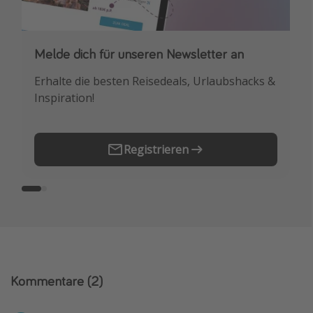
Melde dich für unseren Newsletter an
Downloade unsere App
Erhalte die besten Reisedeals, Urlaubshacks &
Buche die besten Reiseschnäppchen als
Inspiration!
Erstes.
Registrieren
Kommentare
(2)