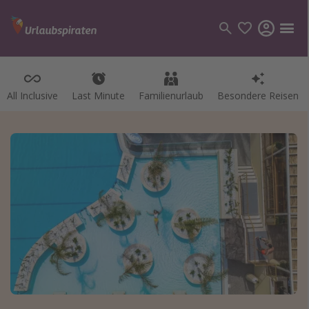
All Inclusive
Last Minute
Familienurlaub
Besondere Reisen
Kategorien
Flüge
Hotel
Pauschalreisen
Kreuzfahrten
Reiseziele
Alle Reiseziele
Bodensee Urlaub
Gozo Urlaub