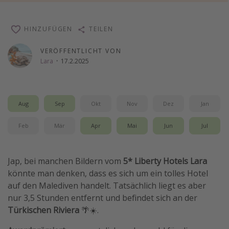
Wochenendtrip
Singlereisen
HINZUFÜGEN
TEILEN
Strandurlaub
VERÖFFENTLICHT VON
Lara
·
17.2.2025
Gruppenreisen
Hotels in Hamburg
Hotels in Amsterdam
Aug
Sep
Okt
Nov
Dez
Jan
Hotels am Achensee
Feb
Mär
Apr
Mai
Jun
Jul
Weitere Themen
Jap, bei manchen Bildern vom
5* Liberty Hotels Lara
Reise Journal
könnte man denken, dass es sich um ein tolles Hotel
Familienurlaub in der Türkei
auf den Malediven handelt. Tatsächlich liegt es aber
Rundreisen in Thailand
nur 3,5 Stunden entfernt und befindet sich an der
Türkischen Riviera
🌴☀️.
Bahnreisen in der Schweiz
Reisepassfreie Reiseziele