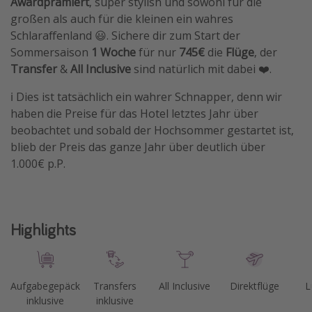
Awardprämiert
, super stylish und sowohl für die
großen als auch für die kleinen ein wahres
Travel Know How
Schlaraffenland 😃. Sichere dir zum Start der
Silvesterreisen
Sommersaison
1 Woche
für nur
745€
die
Flüge
, der
Last Minute Urlaub Mallorca
Transfer
&
All Inclusive
sind natürlich mit dabei ❤️.
Last Minute Urlaub Deutschland
ℹ️ Dies ist tatsächlich ein wahrer Schnapper, denn wir
haben die Preise für das Hotel letztes Jahr über
beobachtet und sobald der Hochsommer gestartet ist,
blieb der Preis das ganze Jahr über deutlich über
1.000€ p.P.
Highlights
Aufgabegepäck
Transfers
All Inclusive
Direktflüge
L
inklusive
inklusive