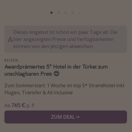
Normandie Urlaub
Goa Urlaub
St. Lucia Urlaub
Dieses Angebot ist schon ein paar Tage alt. Die
Kefalonia Urlaub
hier angezeigten Preise und Verfügbarkeiten
Krabi Urlaub
können von den jetzigen abweichen.
Tulum Urlaub
REISEN
Sri Lanka Rundreise
Awardprämiertes 5* Hotel in der Türkei zum
unschlagbaren Preis 😍
Japan Rundreise
Zum Sommerstart: 1 Woche im top 5* Strandhotel inkl.
Reisethemen
Flügen, Transfer & All Inclusive
Alle Reisethemen
745 €
Ab
p. P.
Wellnessurlaub
ZUM DEAL
Disneyland Paris
Roadtrips