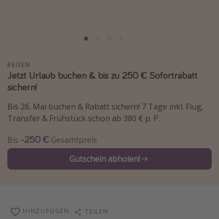
Normandie Urlaub
Goa Urlaub
St. Lucia Urlaub
Kefalonia Urlaub
REISEN
Jetzt Urlaub buchen & bis zu 250 € Sofortrabatt
Krabi Urlaub
sichern!
Tulum Urlaub
Sri Lanka Rundreise
Bis 26. Mai buchen & Rabatt sichern! 7 Tage inkl. Flug,
Transfer & Frühstück schon ab 380 € p. P.
Japan Rundreise
-250 €
Bis
Gesamtpreis
Reisethemen
Gutschein abholen!
Alle Reisethemen
Wellnessurlaub
Disneyland Paris
HINZUFÜGEN
TEILEN
Roadtrips