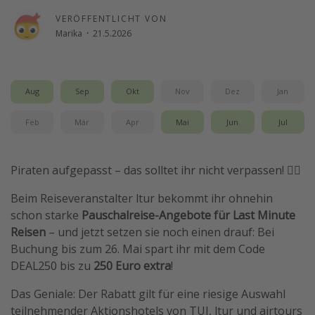
Wochenendtrip
VERÖFFENTLICHT VON
Marika
·
21.5.2026
Singlereisen
Strandurlaub
Gruppenreisen
Aug
Sep
Okt
Nov
Dez
Jan
Hotels in Hamburg
Feb
Mär
Apr
Mai
Jun
Jul
Hotels in Amsterdam
Hotels am Achensee
Piraten aufgepasst – das solltet ihr nicht verpassen! 🏴‍☠️
Weitere Themen
Beim Reiseveranstalter ltur bekommt ihr ohnehin
schon starke
Pauschalreise-Angebote für Last Minute
Reise Journal
Reisen
– und jetzt setzen sie noch einen drauf: Bei
Familienurlaub in der Türkei
Buchung bis zum 26. Mai spart ihr mit dem Code
DEAL250 bis zu
250 Euro extra
!
Rundreisen in Thailand
Bahnreisen in der Schweiz
Das Geniale: Der Rabatt gilt für eine riesige Auswahl
teilnehmender Aktionshotels von TUI, ltur und airtours
Reisepassfreie Reiseziele