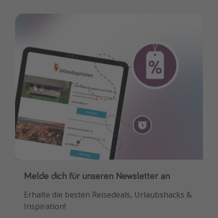
Melde dich für unseren Newsletter an
Downloade unsere App
Erhalte die besten Reisedeals, Urlaubshacks &
Buche die besten Reiseschnäppchen als
Inspiration!
Erstes.