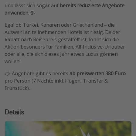
und lässt sich sogar auf
bereits reduzierte Angebote
Travel Know How
anwenden
. 🥳
Silvesterreisen
Egal ob Türkei, Kanaren oder Griechenland – die
Last Minute Urlaub Mallorca
Auswahl an teilnehmenden Hotels ist riesig. Da der
Last Minute Urlaub Deutschland
Rabatt nach Reisepreis gestaffelt ist, lohnt sich die
Aktion besonders für Familien, All-Inclusive-Urlauber
oder alle, die sich dieses Jahr etwas Luxus gönnen
wollen!
👉 Angebote gibt es bereits
ab preiswerten 380 Euro
pro Person (7 Nächte inkl. Flügen, Transfer &
Frühstück).
Details