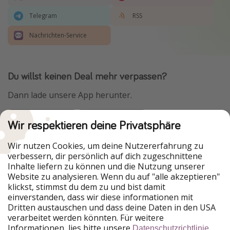
Telegram
RSS
Nachrichten-Service
Du willst keinen Deal mehr verpassen?
Dann lade unsere App herunter.
Wir respektieren deine Privatsphäre
Urlaubspiraten ist Teil der HolidayPirates Group
Wir nutzen Cookies, um deine Nutzererfahrung zu
verbessern, dir persönlich auf dich zugeschnittene
Unsere Märkte
Inhalte liefern zu können und die Nutzung unserer
Website zu analysieren. Wenn du auf "alle akzeptieren"
PiratinViaggio
HolidayPirates
klickst, stimmst du dem zu und bist damit
VakantiePiraten
WakacyjniPiraci
einverstanden, dass wir diese informationen mit
VoyagesPirates
Ferienpiraten
Dritten austauschen und dass deine Daten in den USA
Urlaubspiraten
ViajerosPiratas
verarbeitet werden könnten. Für weitere
TravelPirates
Informationen, lies bitte unsere
.
Datenschutzrichtlinie