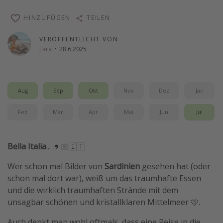
Wochenendtrip
HINZUFÜGEN
TEILEN
Singlereisen
VERÖFFENTLICHT VON
Strandurlaub
Lara
·
28.6.2025
Gruppenreisen
Hotels in Hamburg
Aug
Sep
Okt
Nov
Dez
Jan
Hotels in Amsterdam
Hotels am Achensee
Feb
Mär
Apr
Mai
Jun
Jul
Weitere Themen
Bella Italia
... 🤌🏼🇮🇹
Reise Journal
Wer schon mal Bilder von
Sardinien
gesehen hat (oder
Familienurlaub in der Türkei
schon mal dort war), weiß um das traumhafte Essen
Rundreisen in Thailand
und die wirklich traumhaften Strände mit dem
unsagbar schönen und kristallklaren Mittelmeer 🩵.
Bahnreisen in der Schweiz
Reisepassfreie Reiseziele
Auch denkt man wohl oftmals, dass eine Reise in die