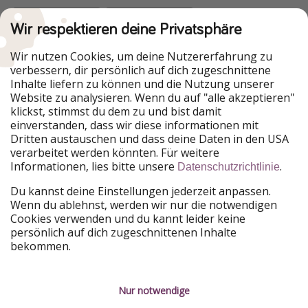
Wir respektieren deine Privatsphäre
Urlaubspiraten ist Teil der HolidayPirates Group
Wir nutzen Cookies, um deine Nutzererfahrung zu
verbessern, dir persönlich auf dich zugeschnittene
Unsere Märkte
Inhalte liefern zu können und die Nutzung unserer
Website zu analysieren. Wenn du auf "alle akzeptieren"
PiratinViaggio
HolidayPirates
klickst, stimmst du dem zu und bist damit
VakantiePiraten
WakacyjniPiraci
einverstanden, dass wir diese informationen mit
VoyagesPirates
Ferienpiraten
Dritten austauschen und dass deine Daten in den USA
Urlaubspiraten
ViajerosPiratas
verarbeitet werden könnten. Für weitere
TravelPirates
Informationen, lies bitte unsere
.
Datenschutzrichtlinie
Unsere Gruppe
Du kannst deine Einstellungen jederzeit anpassen.
HolidayPirates Group
Wenn du ablehnst, werden wir nur die notwendigen
Cookies verwenden und du kannt leider keine
Lerne uns kennen
Rechtliches
persönlich auf dich zugeschnittenen Inhalte
bekommen.
Über uns
Datenschutz
Karriere
Impressum
Nur notwendige