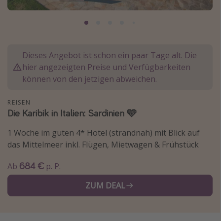
Normandie Urlaub
Goa Urlaub
St. Lucia Urlaub
Dieses Angebot ist schon ein paar Tage alt. Die
Kefalonia Urlaub
hier angezeigten Preise und Verfügbarkeiten
Krabi Urlaub
können von den jetzigen abweichen.
Tulum Urlaub
REISEN
Sri Lanka Rundreise
Die Karibik in Italien: Sardinien 🩵
Japan Rundreise
1 Woche im guten 4* Hotel (strandnah) mit Blick auf
das Mittelmeer inkl. Flügen, Mietwagen & Frühstück
Reisethemen
684 €
Ab
p. P.
Alle Reisethemen
ZUM DEAL
Wellnessurlaub
Disneyland Paris
Roadtrips