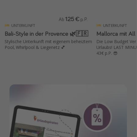
125 €
Ab
p. P.
UNTERKUNFT
UNTERKUNFT
Bali-Style in der Provence 🌿🇫🇷
Mallorca mit All 
Stylische Unterkunft mit eigenem beheiztem
Die Low Budget Versi
Pool, Whirlpool & Liegenetz 💕
Urlaubs! LAST MINU
43€ p.P. 😎