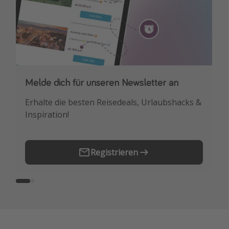
Melde dich für unseren Newsletter an
Downloade unsere App
Erhalte die besten Reisedeals, Urlaubshacks &
Buche die besten Reiseschnäppchen als
Inspiration!
Erstes.
Registrieren