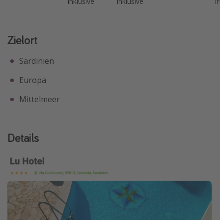
inklusive
inklusive
i
Zielort
Sardinien
Europa
Mittelmeer
Details