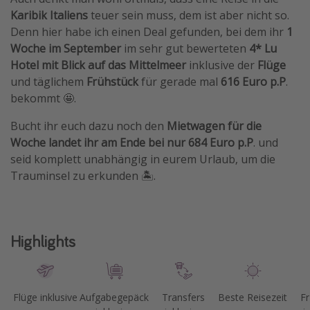
Karibik Italiens
teuer sein muss, dem ist aber nicht so.
Travel Know How
Denn hier habe ich einen Deal gefunden, bei dem ihr
1
Silvesterreisen
Woche im September
im sehr gut bewerteten
4* Lu
Last Minute Urlaub Mallorca
Hotel mit Blick auf das Mittelmeer
inklusive der
Flüge
und täglichem
Frühstück
für gerade mal
616 Euro p.P
.
Last Minute Urlaub Deutschland
bekommt 🤩.
Bucht ihr euch dazu noch den
Mietwagen für die
Woche landet ihr am Ende bei nur 684 Euro p.P
. und
seid komplett unabhängig in eurem Urlaub, um die
Trauminsel zu erkunden 🏝️.
Highlights
Flüge inklusive
Aufgabegepäck
Transfers
Beste Reisezeit
Fr