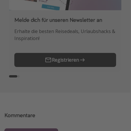
Melde dich für unseren Newsletter an
Downloade unsere App
Erhalte die besten Reisedeals, Urlaubshacks &
Buche die besten Reiseschnäppchen als
Inspiration!
Erstes.
Registrieren
Kommentare