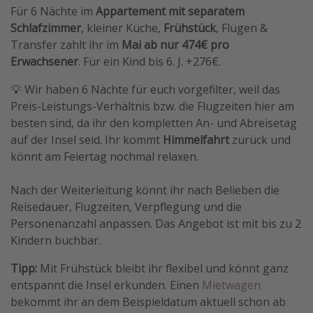
Für 6 Nächte im
Appartement mit separatem
Travel Know How
Schlafzimmer
, kleiner Küche,
Frühstück
, Flügen &
Silvesterreisen
Transfer zahlt ihr im
Mai ab nur 474€ pro
Erwachsener
. Für ein Kind bis 6. J. +276€.
Last Minute Urlaub Mallorca
Last Minute Urlaub Deutschland
💡 Wir haben 6 Nächte für euch vorgefilter, weil das
Preis-Leistungs-Verhältnis bzw. die Flugzeiten hier am
besten sind, da ihr den kompletten An- und Abreisetag
auf der Insel seid. Ihr kommt
Himmelfahrt
zurück und
könnt am Feiertag nochmal relaxen.
Nach der Weiterleitung könnt ihr nach Belieben die
Reisedauer, Flugzeiten, Verpflegung und die
Personenanzahl anpassen. Das Angebot ist mit bis zu 2
Kindern buchbar.
Tipp:
Mit Frühstück bleibt ihr flexibel und könnt ganz
entspannt die Insel erkunden. Einen
Mietwagen
bekommt ihr an dem Beispieldatum aktuell schon ab