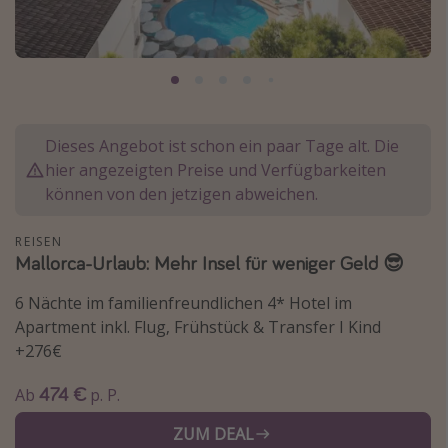
Normandie Urlaub
Goa Urlaub
St. Lucia Urlaub
Kefalonia Urlaub
Dieses Angebot ist schon ein paar Tage alt. Die
Krabi Urlaub
hier angezeigten Preise und Verfügbarkeiten
Tulum Urlaub
können von den jetzigen abweichen.
Sri Lanka Rundreise
REISEN
Japan Rundreise
Mallorca-Urlaub: Mehr Insel für weniger Geld 😎
6 Nächte im familienfreundlichen 4* Hotel im
Reisethemen
Apartment inkl. Flug, Frühstück & Transfer I Kind
Alle Reisethemen
+276€
Wellnessurlaub
474 €
Ab
p. P.
Disneyland Paris
ZUM DEAL
Roadtrips