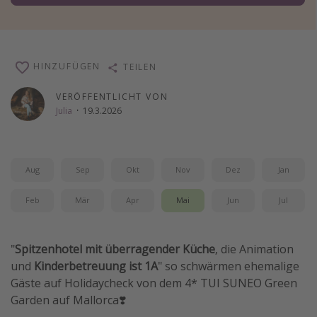
Wochenendtrip
Singlereisen
Strandurlaub
HINZUFÜGEN
TEILEN
Gruppenreisen
VERÖFFENTLICHT VON
Hotels in Hamburg
Julia
·
19.3.2026
Hotels in Amsterdam
Hotels am Achensee
Aug
Sep
Okt
Nov
Dez
Jan
Weitere Themen
Feb
Mär
Apr
Mai
Jun
Jul
Reise Journal
Familienurlaub in der Türkei
"
Spitzenhotel mit überragender Küche
, die Animation
und
Kinderbetreuung ist 1A
" so schwärmen ehemalige
Rundreisen in Thailand
Gäste auf Holidaycheck von dem 4* TUI SUNEO Green
Bahnreisen in der Schweiz
Garden auf Mallorca❣️
Reisepassfreie Reiseziele