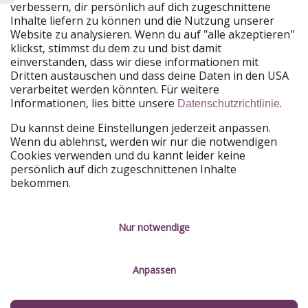
verbessern, dir persönlich auf dich zugeschnittene
Unsere Märkte
Inhalte liefern zu können und die Nutzung unserer
Website zu analysieren. Wenn du auf "alle akzeptieren"
PiratinViaggio
HolidayPirates
klickst, stimmst du dem zu und bist damit
VakantiePiraten
WakacyjniPiraci
einverstanden, dass wir diese informationen mit
VoyagesPirates
Ferienpiraten
Dritten austauschen und dass deine Daten in den USA
Urlaubspiraten
ViajerosPiratas
verarbeitet werden könnten. Für weitere
TravelPirates
Informationen, lies bitte unsere
.
Datenschutzrichtlinie
Unsere Gruppe
Du kannst deine Einstellungen jederzeit anpassen.
HolidayPirates Group
Wenn du ablehnst, werden wir nur die notwendigen
Cookies verwenden und du kannt leider keine
Lerne uns kennen
Rechtliches
persönlich auf dich zugeschnittenen Inhalte
bekommen.
Über uns
Datenschutz
Karriere
Impressum
Nur notwendige
Presse
Unsere Regeln
Anpassen
Partner
Kontakt
Nachhaltigkeit
Service-Kontrolle