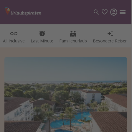
All Inclusive
Last Minute
Familienurlaub
Besondere Reisen
Kategorien
Flüge
Hotel
Pauschalreisen
Kreuzfahrten
Reiseziele
Alle Reiseziele
Bodensee Urlaub
Gozo Urlaub