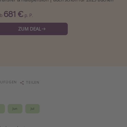
681 €
Ab
p. P.
ZUM DEAL
ZUFÜGEN
TEILEN
i
Jun
Jul