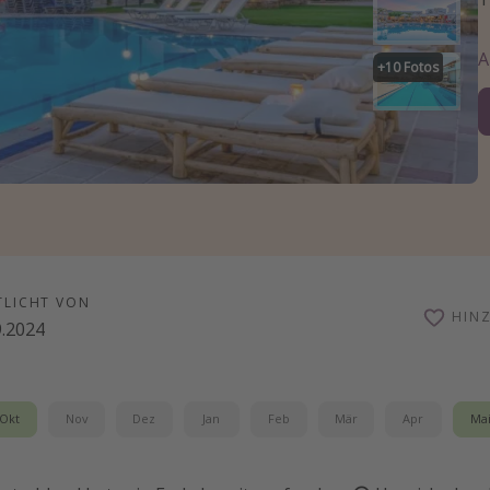
+
10
Fotos
TLICHT VON
HIN
9.2024
Okt
Nov
Dez
Jan
Feb
Mär
Apr
Ma