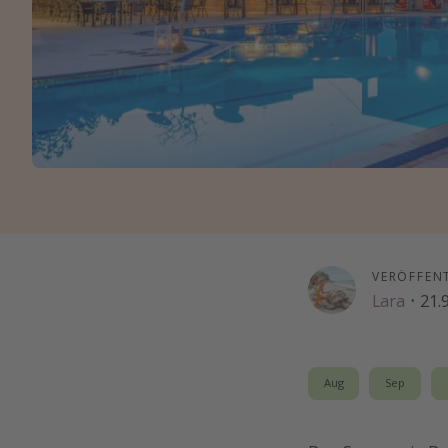
VERÖFFEN
Lara
·
21.
Aug
Sep