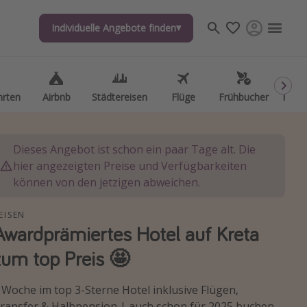
Individuelle Angebote finden
Individuelle Angebote finden
hrten
hrten
Airbnb
Airbnb
Städtereisen
Städtereisen
Flüge
Flüge
Frühbucher
Frühbucher
Kurzu
Kurzu
Dieses Angebot ist schon ein paar Tage alt. Die
hier angezeigten Preise und Verfügbarkeiten
können von den jetzigen abweichen.
EISEN
Awardprämiertes Hotel auf Kreta
zum top Preis 🤩
 Woche im top 3-Sterne Hotel inklusive Flügen,
ransfer & Halbpension | auch schon für 2025 buchen