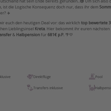
tschland hat sein Ende bereits gefunden...
😢
Um sich also 
, ist die Logische Konsequenz doch nur, dass ihr dem
Somm
er? ✈️
wir euch den heutigen Deal vor: das wirklich
top bewertete
3
chen Lieblingsinsel
Kreta
. Hier bekommt ihr euren nächsten
ansfer
&
Halbpension
für
681€ p.P.
🌴💛
klusive
Direktflüge
Pool
Transfers inklusive
Halbpens