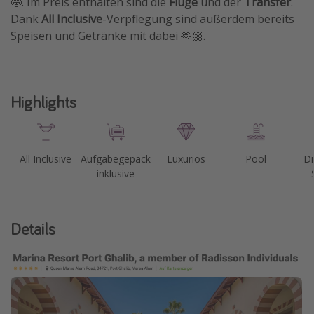
🤩. Im Preis enthalten sind die
Flüge
und der
Transfer
.
Dank
All Inclusive
-Verpflegung sind außerdem bereits
Travel Know How
Speisen und Getränke mit dabei 🫶🏼.
Silvesterreisen
Last Minute Urlaub Mallorca
Last Minute Urlaub Deutschland
Highlights
All Inclusive
Aufgabegepäck
Luxuriös
Pool
Di
inklusive
Details