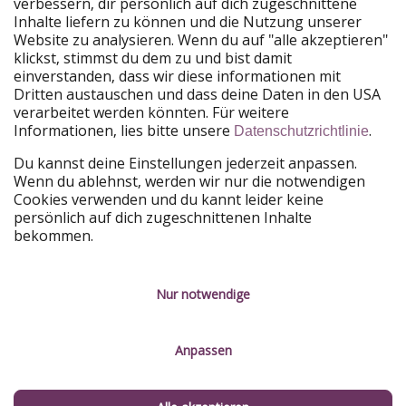
verbessern, dir persönlich auf dich zugeschnittene
Unsere Märkte
Inhalte liefern zu können und die Nutzung unserer
Website zu analysieren. Wenn du auf "alle akzeptieren"
PiratinViaggio
HolidayPirates
klickst, stimmst du dem zu und bist damit
VakantiePiraten
WakacyjniPiraci
einverstanden, dass wir diese informationen mit
VoyagesPirates
Ferienpiraten
Dritten austauschen und dass deine Daten in den USA
Urlaubspiraten
ViajerosPiratas
verarbeitet werden könnten. Für weitere
TravelPirates
Informationen, lies bitte unsere
.
Datenschutzrichtlinie
Unsere Gruppe
Du kannst deine Einstellungen jederzeit anpassen.
HolidayPirates Group
Wenn du ablehnst, werden wir nur die notwendigen
Cookies verwenden und du kannt leider keine
Lerne uns kennen
Rechtliches
persönlich auf dich zugeschnittenen Inhalte
bekommen.
Über uns
Datenschutz
Karriere
Impressum
Nur notwendige
Presse
Unsere Regeln
Anpassen
Partner
Kontakt
Nachhaltigkeit
Service-Kontrolle