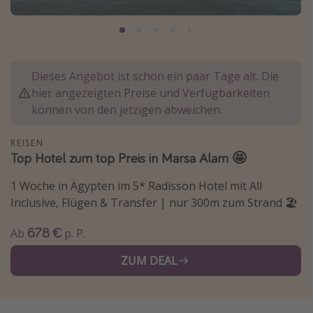
Normandie Urlaub
Goa Urlaub
St. Lucia Urlaub
Dieses Angebot ist schon ein paar Tage alt. Die
Kefalonia Urlaub
hier angezeigten Preise und Verfügbarkeiten
Krabi Urlaub
können von den jetzigen abweichen.
Tulum Urlaub
REISEN
Sri Lanka Rundreise
Top Hotel zum top Preis in Marsa Alam 🤩
Japan Rundreise
1 Woche in Ägypten im 5* Radisson Hotel mit All
Inclusive, Flügen & Transfer | nur 300m zum Strand 🏖️
Reisethemen
678 €
Ab
p. P.
Alle Reisethemen
ZUM DEAL
Wellnessurlaub
Disneyland Paris
Roadtrips