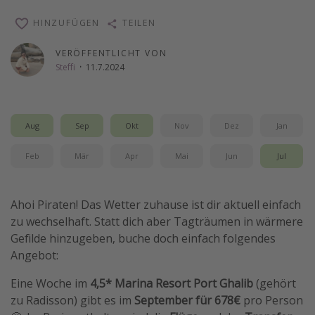
Wochenendtrip
HINZUFÜGEN
TEILEN
Singlereisen
VERÖFFENTLICHT VON
Strandurlaub
Steffi
·
11.7.2024
Gruppenreisen
Hotels in Hamburg
Aug
Sep
Okt
Nov
Dez
Jan
Hotels in Amsterdam
Hotels am Achensee
Feb
Mär
Apr
Mai
Jun
Jul
Weitere Themen
Ahoi Piraten! Das Wetter zuhause ist dir aktuell einfach
zu wechselhaft. Statt dich aber Tagträumen in wärmere
Reise Journal
Gefilde hinzugeben, buche doch einfach folgendes
Familienurlaub in der Türkei
Angebot:
Rundreisen in Thailand
Eine Woche im
4,5* Marina Resort Port Ghalib
(gehört
Bahnreisen in der Schweiz
zu Radisson) gibt es im
September für 678€
pro Person
Reisepassfreie Reiseziele