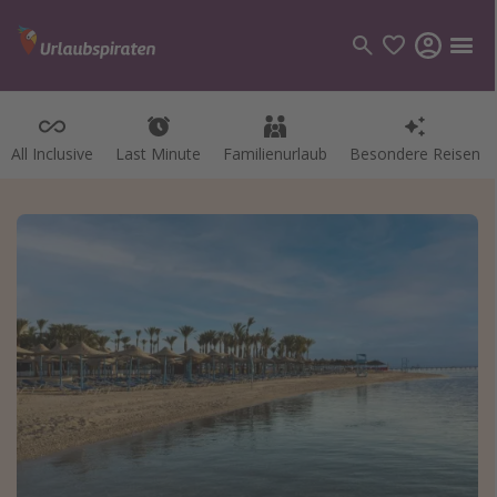
All Inclusive
Last Minute
Familienurlaub
Besondere Reisen
Kategorien
Flüge
Hotel
Pauschalreisen
Kreuzfahrten
Reiseziele
Alle Reiseziele
Bodensee Urlaub
Gozo Urlaub