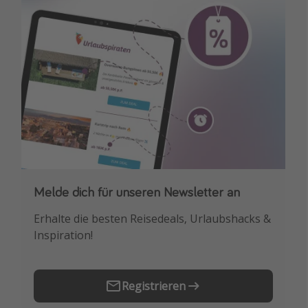
Melde dich für unseren Newsletter an
Downloade unsere App
Erhalte die besten Reisedeals, Urlaubshacks &
Buche die besten Reiseschnäppchen als
Inspiration!
Erstes.
Registrieren