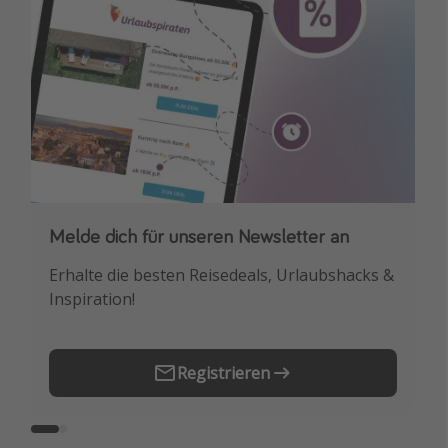
Melde dich für unseren Newsletter an
Downloade unsere App
Erhalte die besten Reisedeals, Urlaubshacks &
Buche die besten Reiseschnäppchen als
Inspiration!
Erstes.
Registrieren