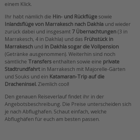
einem Klick.
Travel Know How
Ihr habt nämlich die
Hin- und Rückflüge
sowie
Silvesterreisen
Inlandsflüge von Marrakesch nach Dakhla
und wieder
Last Minute Urlaub Mallorca
zurück dabei und insgesamt
7 Übernachtungen
(3 in
Last Minute Urlaub Deutschland
Marrakesch, 4 in Dakhla) und das
Frühstück in
Marrakesch
und
in Dakhla sogar die Vollpension
(Getränke ausgenommen). Weiterhin sind noch
sämtliche
Transfers
enthalten sowie eine
private
Stadtrundfahrt
in Marrakesch mit Majorelle-Gärten
und Souks und ein
Katamaran-Trip auf die
Dracheninsel.
Ziemlich cool!
Den genauen Reiseverlauf findet ihr in der
Angebotsbeschreibung. Die Preise unterscheiden sich
je nach Abflughafen. Schaut einfach, welche
Abflughäfen für euch am besten passen.