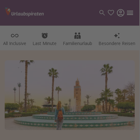
All Inclusive
Last Minute
Familienurlaub
Besondere Reisen
Kategorien
Flüge
Hotel
Pauschalreisen
Kreuzfahrten
Reiseziele
Alle Reiseziele
Bodensee Urlaub
Gozo Urlaub