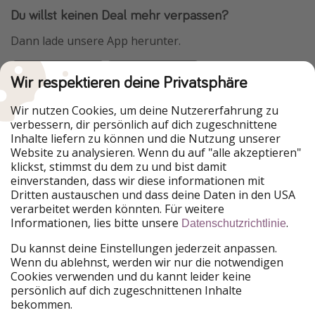
Du willst keinen Deal mehr verpassen?
Dann lade unsere App herunter.
Wir respektieren deine Privatsphäre
Urlaubspiraten ist Teil der HolidayPirates Group
Wir nutzen Cookies, um deine Nutzererfahrung zu
verbessern, dir persönlich auf dich zugeschnittene
Unsere Märkte
Inhalte liefern zu können und die Nutzung unserer
Website zu analysieren. Wenn du auf "alle akzeptieren"
PiratinViaggio
HolidayPirates
klickst, stimmst du dem zu und bist damit
VakantiePiraten
WakacyjniPiraci
einverstanden, dass wir diese informationen mit
VoyagesPirates
Ferienpiraten
Dritten austauschen und dass deine Daten in den USA
Urlaubspiraten
ViajerosPiratas
verarbeitet werden könnten. Für weitere
TravelPirates
Informationen, lies bitte unsere
.
Datenschutzrichtlinie
Unsere Gruppe
Du kannst deine Einstellungen jederzeit anpassen.
HolidayPirates Group
Wenn du ablehnst, werden wir nur die notwendigen
Cookies verwenden und du kannt leider keine
Lerne uns kennen
Rechtliches
persönlich auf dich zugeschnittenen Inhalte
bekommen.
Über uns
Datenschutz