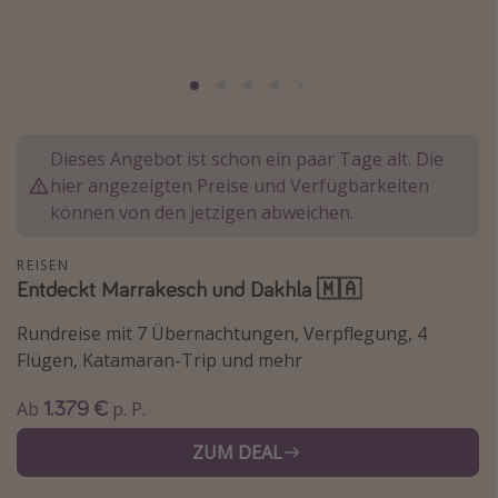
Normandie Urlaub
Goa Urlaub
St. Lucia Urlaub
Kefalonia Urlaub
Dieses Angebot ist schon ein paar Tage alt. Die
Krabi Urlaub
hier angezeigten Preise und Verfügbarkeiten
Tulum Urlaub
können von den jetzigen abweichen.
Sri Lanka Rundreise
REISEN
Japan Rundreise
Entdeckt Marrakesch und Dakhla 🇲🇦
Rundreise mit 7 Übernachtungen, Verpflegung, 4
Reisethemen
Flügen, Katamaran-Trip und mehr
Alle Reisethemen
1.379 €
Ab
p. P.
Wellnessurlaub
ZUM DEAL
Disneyland Paris
Roadtrips