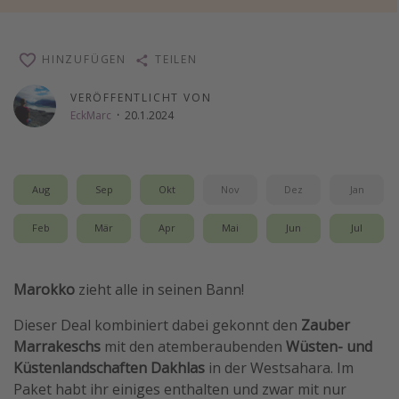
Wochenendtrip
Singlereisen
HINZUFÜGEN
TEILEN
Strandurlaub
VERÖFFENTLICHT VON
Gruppenreisen
EckMarc
·
20.1.2024
Hotels in Hamburg
Hotels in Amsterdam
Aug
Sep
Okt
Nov
Dez
Jan
Hotels am Achensee
Feb
Mär
Apr
Mai
Jun
Jul
Weitere Themen
Reise Journal
Marokko
zieht alle in seinen Bann!
Familienurlaub in der Türkei
Dieser Deal kombiniert dabei gekonnt den
Zauber
Rundreisen in Thailand
Marrakeschs
mit den atemberaubenden
Wüsten- und
Bahnreisen in der Schweiz
Küstenlandschaften Dakhlas
in der Westsahara. Im
Paket habt ihr einiges enthalten und zwar mit nur
Reisepassfreie Reiseziele