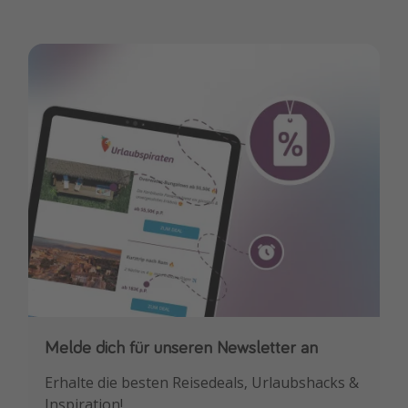
Melde dich für unseren Newsletter an
Downloade unsere App
Erhalte die besten Reisedeals, Urlaubshacks &
Buche die besten Reiseschnäppchen als
Inspiration!
Erstes.