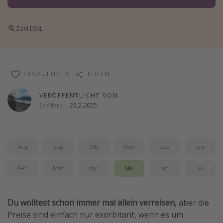
Wochenendtrip
Singlereisen
ZUM DEAL
Strandurlaub
Gruppenreisen
HINZUFÜGEN
TEILEN
Hotels in Hamburg
Hotels in Amsterdam
VERÖFFENTLICHT VON
EckMarc
·
23.2.2025
Hotels am Achensee
Weitere Themen
Aug
Sep
Okt
Nov
Dez
Jan
Reise Journal
Feb
Mär
Apr
Mai
Jun
Jul
Familienurlaub in der Türkei
Rundreisen in Thailand
Du wolltest schon immer mal allein verreisen
, aber die
Bahnreisen in der Schweiz
Preise sind einfach nur exorbitant, wenn es um
Reisepassfreie Reiseziele