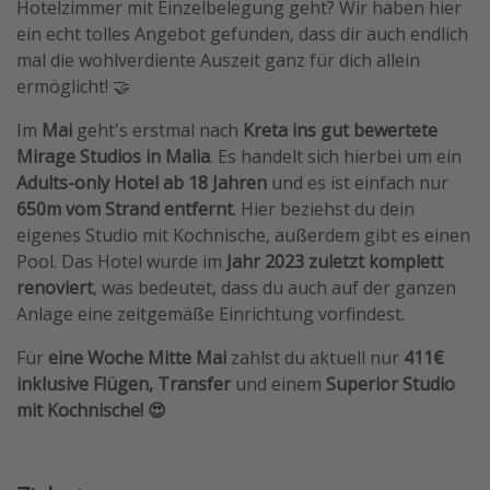
Hotelzimmer mit Einzelbelegung geht? Wir haben hier
Travel Know How
ein echt tolles Angebot gefunden, dass dir auch endlich
mal die wohlverdiente Auszeit ganz für dich allein
Silvesterreisen
ermöglicht! 🤝
Last Minute Urlaub Mallorca
Im
Mai
geht's erstmal nach
Kreta ins gut bewertete
Last Minute Urlaub Deutschland
Mirage Studios in Malia
. Es handelt sich hierbei um ein
Adults-only Hotel ab 18 Jahren
und es ist einfach nur
650m vom Strand entfernt
. Hier beziehst du dein
eigenes Studio mit Kochnische, außerdem gibt es einen
Pool. Das Hotel wurde im
Jahr 2023 zuletzt komplett
renoviert
, was bedeutet, dass du auch auf der ganzen
Anlage eine zeitgemäße Einrichtung vorfindest.
Für
eine Woche Mitte Mai
zahlst du aktuell nur
411€
inklusive Flügen, Transfer
und einem
Superior Studio
mit Kochnische! 😍