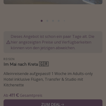
Normandie Urlaub
Goa Urlaub
St. Lucia Urlaub
Kefalonia Urlaub
Krabi Urlaub
Dieses Angebot ist schon ein paar Tage alt. Die
hier angezeigten Preise und Verfügbarkeiten
Tulum Urlaub
können von den jetzigen abweichen.
Sri Lanka Rundreise
Japan Rundreise
REISEN
Im Mai nach Kreta 🇬🇷
Reisethemen
Alleinreisende aufgepasst! 1 Woche im Adults-only
Hotel inklusive Flügen, Transfer & Studio mit
Alle Reisethemen
Kitchenette
Wellnessurlaub
411 €
Ab
Gesamtpreis
Disneyland Paris
Roadtrips
ZUM DEAL