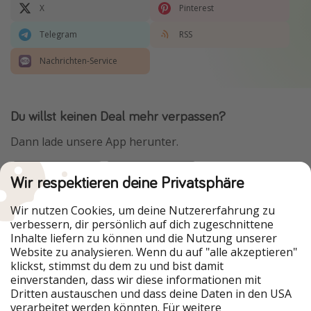
X
Pinterest
Telegram
RSS
Nachrichten-Service
Du willst keinen Deal mehr verpassen?
Dann lade unsere App herunter.
Wir respektieren deine Privatsphäre
Urlaubspiraten ist Teil der HolidayPirates Group
Wir nutzen Cookies, um deine Nutzererfahrung zu
verbessern, dir persönlich auf dich zugeschnittene
Unsere Märkte
Inhalte liefern zu können und die Nutzung unserer
Website zu analysieren. Wenn du auf "alle akzeptieren"
PiratinViaggio
HolidayPirates
klickst, stimmst du dem zu und bist damit
VakantiePiraten
WakacyjniPiraci
einverstanden, dass wir diese informationen mit
VoyagesPirates
Ferienpiraten
Dritten austauschen und dass deine Daten in den USA
Urlaubspiraten
ViajerosPiratas
verarbeitet werden könnten. Für weitere
TravelPirates