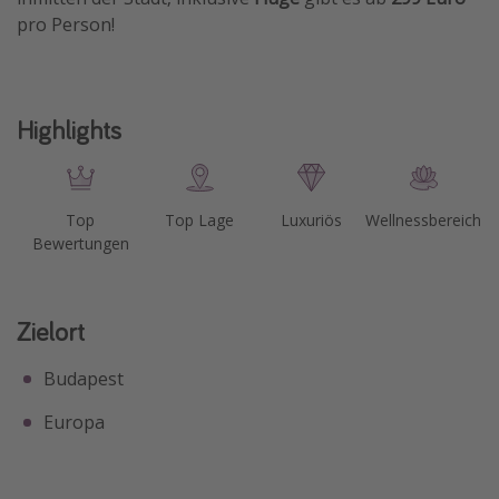
pro Person!
Travel Know How
Silvesterreisen
Last Minute Urlaub Mallorca
Highlights
Last Minute Urlaub Deutschland
Top
Top Lage
Luxuriös
Wellnessbereich
Bewertungen
Zielort
Budapest
Europa