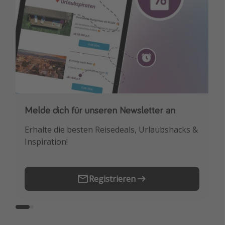
Melde dich für unseren Newsletter an
Downloade unsere App
Erhalte die besten Reisedeals, Urlaubshacks &
Buche die besten Reiseschnäppchen als
Inspiration!
Erstes.
Registrieren