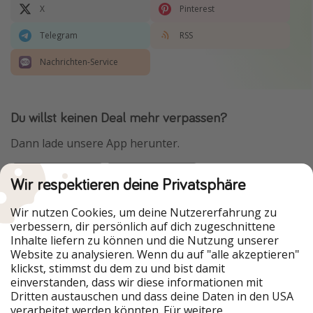
X
Pinterest
Telegram
RSS
Nachrichten-Service
Du willst keinen Deal mehr verpassen?
Dann lade unsere App herunter.
Wir respektieren deine Privatsphäre
Urlaubspiraten ist Teil der HolidayPirates Group
Wir nutzen Cookies, um deine Nutzererfahrung zu
verbessern, dir persönlich auf dich zugeschnittene
Unsere Märkte
Inhalte liefern zu können und die Nutzung unserer
Website zu analysieren. Wenn du auf "alle akzeptieren"
PiratinViaggio
HolidayPirates
klickst, stimmst du dem zu und bist damit
VakantiePiraten
WakacyjniPiraci
einverstanden, dass wir diese informationen mit
VoyagesPirates
Ferienpiraten
Dritten austauschen und dass deine Daten in den USA
Urlaubspiraten
ViajerosPiratas
verarbeitet werden könnten. Für weitere
TravelPirates