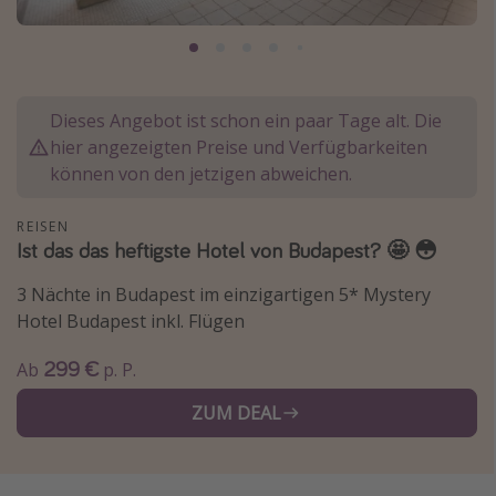
Normandie Urlaub
Goa Urlaub
St. Lucia Urlaub
Dieses Angebot ist schon ein paar Tage alt. Die
Kefalonia Urlaub
hier angezeigten Preise und Verfügbarkeiten
Krabi Urlaub
können von den jetzigen abweichen.
Tulum Urlaub
REISEN
Sri Lanka Rundreise
Ist das das heftigste Hotel von Budapest? 🤩 😳
Japan Rundreise
3 Nächte in Budapest im einzigartigen 5* Mystery
Hotel Budapest inkl. Flügen
Reisethemen
299 €
Ab
p. P.
Alle Reisethemen
ZUM DEAL
Wellnessurlaub
Disneyland Paris
Roadtrips