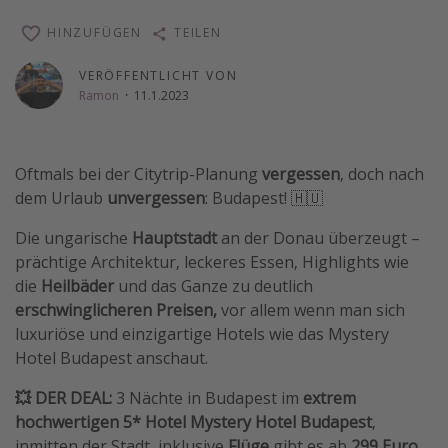
Wochenendtrip
HINZUFÜGEN
TEILEN
Singlereisen
VERÖFFENTLICHT VON
Strandurlaub
Ramon
·
11.1.2023
Gruppenreisen
Hotels in Hamburg
Oftmals bei der Citytrip-Planung
vergessen
, doch nach
Hotels in Amsterdam
dem Urlaub
unvergessen
: Budapest! 🇭🇺
Hotels am Achensee
Die ungarische
Hauptstadt
an der Donau überzeugt –
prächtige Architektur, leckeres Essen, Highlights wie
Weitere Themen
die
Heilbäder
und das Ganze zu deutlich
erschwinglicheren Preisen,
vor allem wenn man sich
Reise Journal
luxuriöse und einzigartige Hotels wie das Mystery
Familienurlaub in der Türkei
Hotel Budapest anschaut.
Rundreisen in Thailand
💥 DER DEAL:
3 Nächte in Budapest im
extrem
Bahnreisen in der Schweiz
hochwertigen 5* Hotel Mystery Hotel Budapest
,
Reisepassfreie Reiseziele
inmitten der Stadt, inklusive
Flüge
gibt es ab
299 Euro