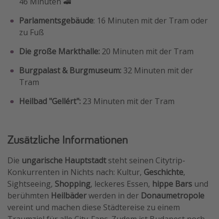
46 Minuten 🚅
Parlamentsgebäude
: 16 Minuten mit der Tram oder
zu Fuß
Die große Markthalle:
20 Minuten mit der Tram
Burgpalast & Burgmuseum:
32 Minuten mit der
Tram
Heilbad "Gellért":
23 Minuten mit der Tram
Zusätzliche Informationen
Die
ungarische Hauptstadt
steht seinen Citytrip-
Konkurrenten in Nichts nach: Kultur,
Geschichte
,
Sightseeing,
Shopping
, leckeres Essen,
hippe Bars
und
berühmten
Heilbäder
werden in der
Donaumetropole
vereint und machen diese Städtereise zu einem
Traumziel für alle City-Fans. Zudem ist Budapest noch