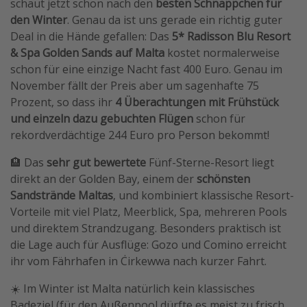
schaut jetzt schon nach den
besten Schnäppchen für
Travel Know How
den Winter
. Genau da ist uns gerade ein richtig guter
Deal in die Hände gefallen: Das
5* Radisson Blu Resort
Silvesterreisen
& Spa Golden Sands auf Malta
kostet normalerweise
Last Minute Urlaub Mallorca
schon für eine einzige Nacht fast 400 Euro. Genau im
Last Minute Urlaub Deutschland
November fällt der Preis aber um sagenhafte 75
Prozent, so dass ihr
4 Überachtungen mit Frühstück
und einzeln dazu gebuchten Flügen
schon für
rekordverdächtige 244 Euro pro Person bekommt!
🏨 Das
sehr gut bewertete
Fünf-Sterne-Resort liegt
direkt an der Golden Bay, einem der
schönsten
Sandstrände Maltas
, und kombiniert klassische Resort-
Vorteile mit viel Platz, Meerblick, Spa, mehreren Pools
und direktem Strandzugang. Besonders praktisch ist
die Lage auch für Ausflüge: Gozo und Comino erreicht
ihr vom Fährhafen in Ċirkewwa nach kurzer Fahrt.
☀️ Im Winter ist Malta natürlich kein klassisches
Badeziel (für den Außenpool dürfte es meist zu frisch