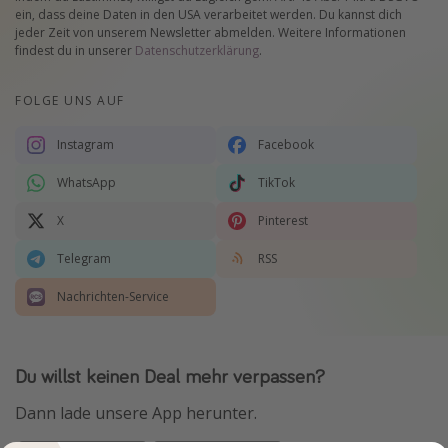
ein, dass deine Daten in den USA verarbeitet werden. Du kannst dich
jeder Zeit von unserem Newsletter abmelden. Weitere Informationen
findest du in unserer
Datenschutzerklärung
.
FOLGE UNS AUF
Instagram
Facebook
WhatsApp
TikTok
X
Pinterest
Telegram
RSS
Nachrichten-Service
Du willst keinen Deal mehr verpassen?
Dann lade unsere App herunter.