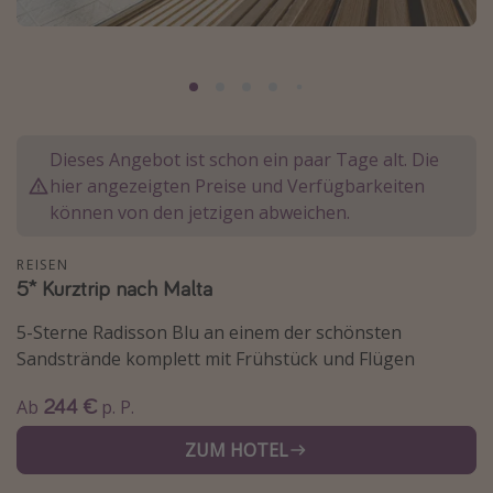
Normandie Urlaub
Goa Urlaub
St. Lucia Urlaub
Kefalonia Urlaub
Dieses Angebot ist schon ein paar Tage alt. Die
Krabi Urlaub
hier angezeigten Preise und Verfügbarkeiten
Tulum Urlaub
können von den jetzigen abweichen.
Sri Lanka Rundreise
REISEN
Japan Rundreise
5* Kurztrip nach Malta
5-Sterne Radisson Blu an einem der schönsten
Reisethemen
Sandstrände komplett mit Frühstück und Flügen
Alle Reisethemen
244 €
Ab
p. P.
Wellnessurlaub
ZUM HOTEL
Disneyland Paris
Roadtrips