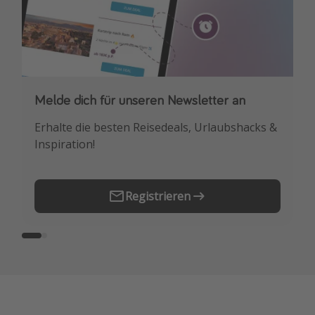
Melde dich für unseren Newsletter an
Downloade unsere App
Erhalte die besten Reisedeals, Urlaubshacks &
Buche die besten Reiseschnäppchen als
Inspiration!
Erstes.
Registrieren