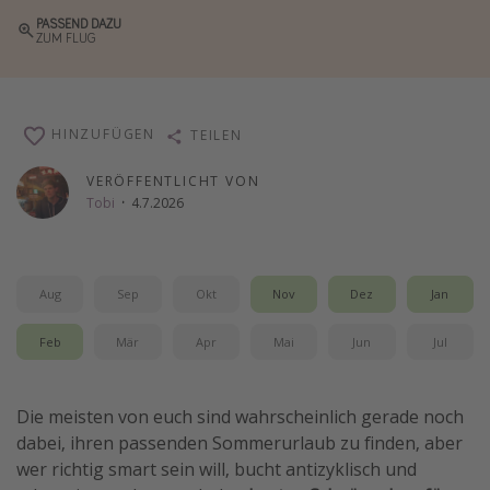
PASSEND DAZU
Wochenendtrip
ZUM FLUG
Singlereisen
Strandurlaub
Gruppenreisen
HINZUFÜGEN
TEILEN
Hotels in Hamburg
VERÖFFENTLICHT VON
Hotels in Amsterdam
Tobi
·
4.7.2026
Hotels am Achensee
Aug
Sep
Okt
Nov
Dez
Jan
Weitere Themen
Reise Journal
Feb
Mär
Apr
Mai
Jun
Jul
Familienurlaub in der Türkei
Rundreisen in Thailand
Die meisten von euch sind wahrscheinlich gerade noch
dabei, ihren passenden Sommerurlaub zu finden, aber
Bahnreisen in der Schweiz
wer richtig smart sein will, bucht antizyklisch und
Reisepassfreie Reiseziele