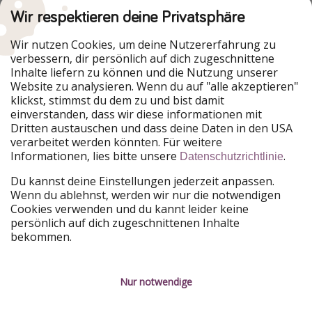
Wir respektieren deine Privatsphäre
Urlaubspiraten ist Teil der HolidayPirates Group
Wir nutzen Cookies, um deine Nutzererfahrung zu
verbessern, dir persönlich auf dich zugeschnittene
Unsere Märkte
Inhalte liefern zu können und die Nutzung unserer
Website zu analysieren. Wenn du auf "alle akzeptieren"
PiratinViaggio
HolidayPirates
klickst, stimmst du dem zu und bist damit
VakantiePiraten
WakacyjniPiraci
einverstanden, dass wir diese informationen mit
VoyagesPirates
Ferienpiraten
Dritten austauschen und dass deine Daten in den USA
Urlaubspiraten
ViajerosPiratas
verarbeitet werden könnten. Für weitere
TravelPirates
Informationen, lies bitte unsere
.
Datenschutzrichtlinie
Unsere Gruppe
Du kannst deine Einstellungen jederzeit anpassen.
HolidayPirates Group
Wenn du ablehnst, werden wir nur die notwendigen
Cookies verwenden und du kannt leider keine
Lerne uns kennen
Rechtliches
persönlich auf dich zugeschnittenen Inhalte
bekommen.
Über uns
Datenschutz
Karriere
Impressum
Nur notwendige
Presse
Unsere Regeln