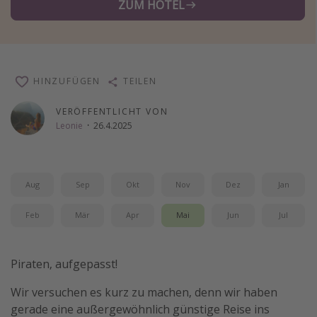
ZUM HOTEL
Wochenendtrip
Singlereisen
Strandurlaub
HINZUFÜGEN
TEILEN
Gruppenreisen
Hotels in Hamburg
VERÖFFENTLICHT VON
Leonie
·
26.4.2025
Hotels in Amsterdam
Hotels am Achensee
Aug
Sep
Okt
Nov
Dez
Jan
Weitere Themen
Feb
Mär
Apr
Mai
Jun
Jul
Reise Journal
Familienurlaub in der Türkei
Piraten, aufgepasst!
Rundreisen in Thailand
Bahnreisen in der Schweiz
Wir versuchen es kurz zu machen, denn wir haben
gerade eine außergewöhnlich günstige Reise ins
Reisepassfreie Reiseziele