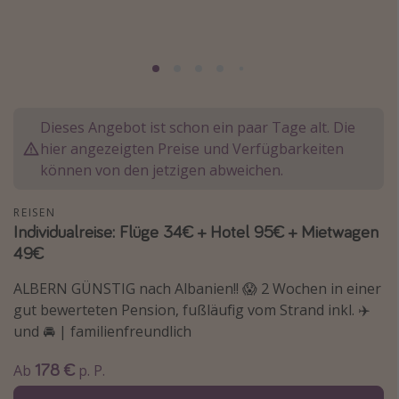
Normandie Urlaub
Goa Urlaub
St. Lucia Urlaub
Kefalonia Urlaub
Dieses Angebot ist schon ein paar Tage alt. Die
Krabi Urlaub
hier angezeigten Preise und Verfügbarkeiten
Tulum Urlaub
können von den jetzigen abweichen.
Sri Lanka Rundreise
REISEN
Japan Rundreise
Individualreise: Flüge 34€ + Hotel 95€ + Mietwagen
49€
Reisethemen
ALBERN GÜNSTIG nach Albanien!! 😱 2 Wochen in einer
Alle Reisethemen
gut bewerteten Pension, fußläufig vom Strand inkl. ✈️
und 🚘 | familienfreundlich
Wellnessurlaub
Disneyland Paris
178 €
Ab
p. P.
Roadtrips