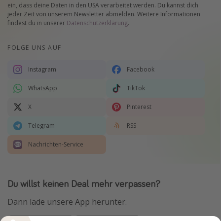
ein, dass deine Daten in den USA verarbeitet werden. Du kannst dich
jeder Zeit von unserem Newsletter abmelden. Weitere Informationen
findest du in unserer
Datenschutzerklärung
.
FOLGE UNS AUF
Instagram
Facebook
WhatsApp
TikTok
X
Pinterest
Telegram
RSS
Nachrichten-Service
Du willst keinen Deal mehr verpassen?
Dann lade unsere App herunter.