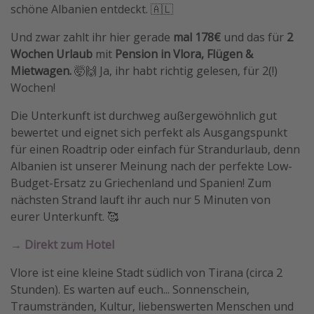
schöne Albanien entdeckt. 🇦🇱
Travel Know How
Und zwar zahlt ihr hier gerade
mal 178€
und das für
2
Silvesterreisen
Wochen Urlaub
mit
Pension in Vlora, Flügen &
Last Minute Urlaub Mallorca
Mietwagen.
🤯🙌 Ja, ihr habt richtig gelesen, für 2(!)
Last Minute Urlaub Deutschland
Wochen!
Die Unterkunft ist durchweg außergewöhnlich gut
bewertet und eignet sich perfekt als Ausgangspunkt
für einen Roadtrip oder einfach für Strandurlaub, denn
Albanien ist unserer Meinung nach der perfekte Low-
Budget-Ersatz zu Griechenland und Spanien! Zum
nächsten Strand lauft ihr auch nur 5 Minuten von
eurer Unterkunft. 🥰
→ Direkt zum Hotel
Vlore ist eine kleine Stadt südlich von Tirana (circa 2
Stunden). Es warten auf euch... Sonnenschein,
Traumstränden, Kultur, liebenswerten Menschen und