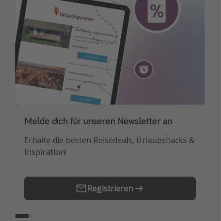
Melde dich für unseren Newsletter an
Downloade unsere App
Erhalte die besten Reisedeals, Urlaubshacks &
Buche die besten Reiseschnäppchen als
Inspiration!
Erstes.
Registrieren