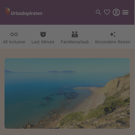
All Inclusive
Last Minute
Familienurlaub
Besondere Reisen
Kategorien
Flüge
Hotel
Pauschalreisen
Kreuzfahrten
Reiseziele
Alle Reiseziele
Bodensee Urlaub
Gozo Urlaub