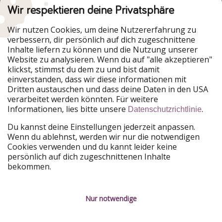
Wir respektieren deine Privatsphäre
Urlaubspiraten ist Teil der HolidayPirates Group
Wir nutzen Cookies, um deine Nutzererfahrung zu
verbessern, dir persönlich auf dich zugeschnittene
Unsere Märkte
Inhalte liefern zu können und die Nutzung unserer
Website zu analysieren. Wenn du auf "alle akzeptieren"
PiratinViaggio
HolidayPirates
klickst, stimmst du dem zu und bist damit
VakantiePiraten
WakacyjniPiraci
einverstanden, dass wir diese informationen mit
VoyagesPirates
Ferienpiraten
Dritten austauschen und dass deine Daten in den USA
Urlaubspiraten
ViajerosPiratas
verarbeitet werden könnten. Für weitere
TravelPirates
Informationen, lies bitte unsere
.
Datenschutzrichtlinie
Unsere Gruppe
Du kannst deine Einstellungen jederzeit anpassen.
HolidayPirates Group
Wenn du ablehnst, werden wir nur die notwendigen
Cookies verwenden und du kannt leider keine
Lerne uns kennen
Rechtliches
persönlich auf dich zugeschnittenen Inhalte
bekommen.
Über uns
Datenschutz
Karriere
Impressum
Nur notwendige
Presse
Unsere Regeln