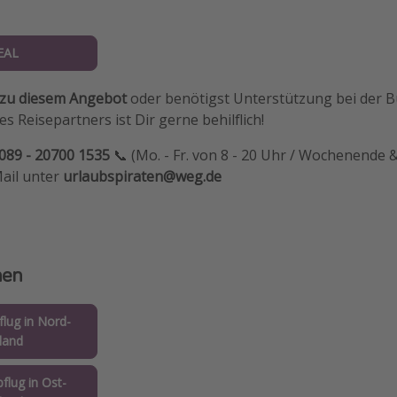
EAL
 zu diesem Angebot
oder benötigst Unterstützung bei der 
s Reisepartners ist Dir gerne behilflich!
089 - 20700 1535
📞 (Mo. - Fr. von 8 - 20 Uhr / Wochenende &
Mail unter
urlaubspiraten@weg.de
nen
lug in Nord-
land
flug in Ost-