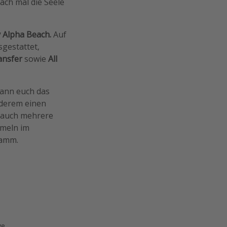
ach mal die Seele
y Alpha Beach.
Auf
sgestattet,
ansfer
sowie
All
kann euch das
nderem einen
e auch mehrere
mmeln im
ramm.
ve