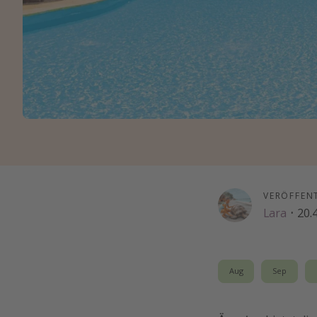
VERÖFFEN
Lara
·
20.
Aug
Sep