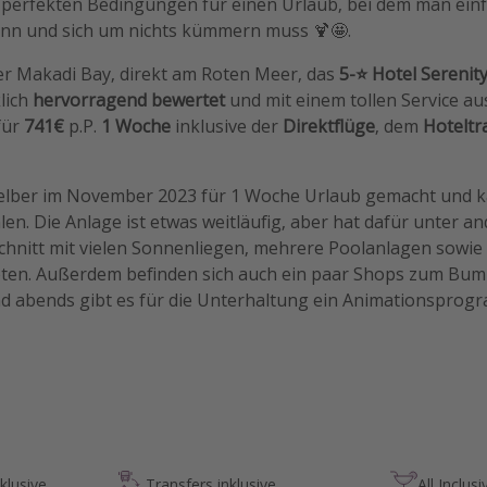
e perfekten Bedingungen für einen Urlaub, bei dem man einf
nn und sich um nichts kümmern muss 🍹🤩.
der Makadi Bay, direkt am Roten Meer, das
5-⭐️ Hotel Serenit
klich
hervorragend bewertet
und mit einem tollen Service au
für
741€
p.P.
1 Woche
inklusive der
Direktflüge
, dem
Hoteltr
rt selber im November 2023 für 1 Woche Urlaub gemacht und 
en. Die Anlage ist etwas weitläufig, aber hat dafür unter a
hnitt mit vielen Sonnenliegen, mehrere Poolanlagen sowi
eten. Außerdem befinden sich auch ein paar Shops zum Bu
abends gibt es für die Unterhaltung ein Animationsprog
klusive
Transfers inklusive
All Inclusi