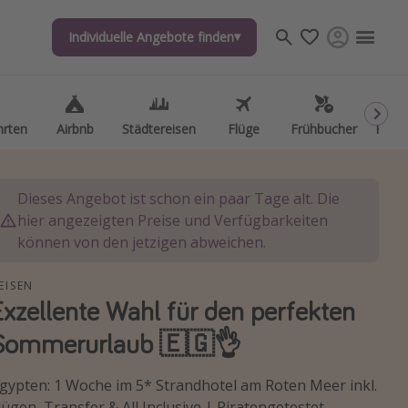
Individuelle Angebote finden
Individuelle Angebote finden
hrten
hrten
Airbnb
Airbnb
Städtereisen
Städtereisen
Flüge
Flüge
Frühbucher
Frühbucher
Kurzu
Kurzu
Dieses Angebot ist schon ein paar Tage alt. Die
hier angezeigten Preise und Verfügbarkeiten
können von den jetzigen abweichen.
EISEN
Exzellente Wahl für den perfekten
Sommerurlaub 🇪🇬👌
gypten: 1 Woche im 5* Strandhotel am Roten Meer inkl.
lügen, Transfer & All Inclusive | Piratengetestet