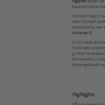
Ägypten
bietet di
baumeln lassen ka
Und dort liegt in 
allen Portalen wir
bekommt ihr hier 
Inclusive
😍.
🏴‍☠️ Ich habe do
Hotel sehr empfehl
großen Strandabsc
Restaurants zu bi
Nebengebäude und 
Highlights
Aufgabegepäck in