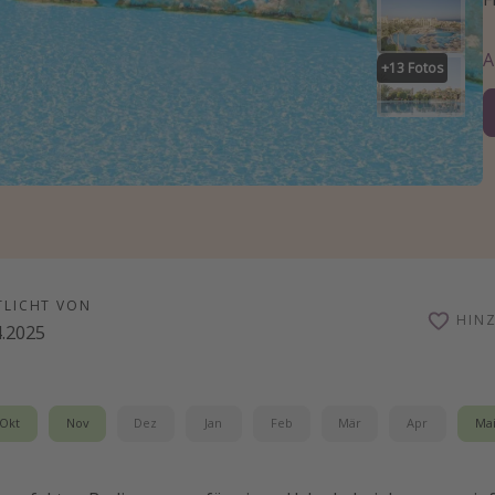
+
13
Fotos
TLICHT VON
HIN
4.2025
Okt
Nov
Dez
Jan
Feb
Mär
Apr
Ma