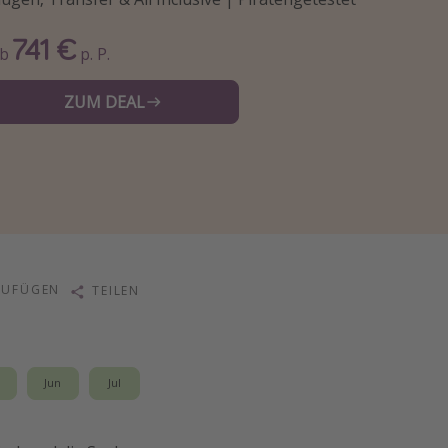
741 €
Ab
p. P.
ZUM DEAL
ZUFÜGEN
TEILEN
i
Jun
Jul