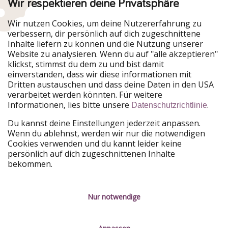
Wir respektieren deine Privatsphäre
Urlaubspiraten ist Teil der HolidayPirates Group
Wir nutzen Cookies, um deine Nutzererfahrung zu
verbessern, dir persönlich auf dich zugeschnittene
Unsere Märkte
Inhalte liefern zu können und die Nutzung unserer
Website zu analysieren. Wenn du auf "alle akzeptieren"
PiratinViaggio
HolidayPirates
klickst, stimmst du dem zu und bist damit
VakantiePiraten
WakacyjniPiraci
einverstanden, dass wir diese informationen mit
VoyagesPirates
Ferienpiraten
Dritten austauschen und dass deine Daten in den USA
Urlaubspiraten
ViajerosPiratas
verarbeitet werden könnten. Für weitere
TravelPirates
Informationen, lies bitte unsere
.
Datenschutzrichtlinie
Unsere Gruppe
Du kannst deine Einstellungen jederzeit anpassen.
HolidayPirates Group
Wenn du ablehnst, werden wir nur die notwendigen
Cookies verwenden und du kannt leider keine
Lerne uns kennen
Rechtliches
persönlich auf dich zugeschnittenen Inhalte
bekommen.
Über uns
Datenschutz
Karriere
Impressum
Nur notwendige
Presse
Unsere Regeln