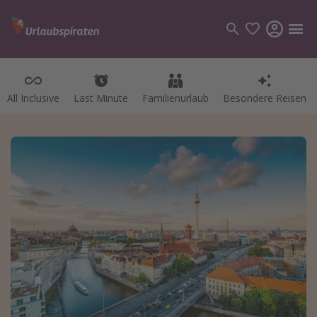
All Inclusive
Last Minute
Familienurlaub
Besondere Reisen
Kategorien
Flüge
Hotel
Pauschalreisen
Kreuzfahrten
Reiseziele
Alle Reiseziele
Bodensee Urlaub
Gozo Urlaub