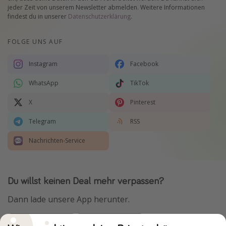
jeder Zeit von unserem Newsletter abmelden. Weitere Informationen
findest du in unserer
Datenschutzerklärung
.
FOLGE UNS AUF
Instagram
Facebook
WhatsApp
TikTok
X
Pinterest
Telegram
RSS
Nachrichten-Service
Du willst keinen Deal mehr verpassen?
Dann lade unsere App herunter.