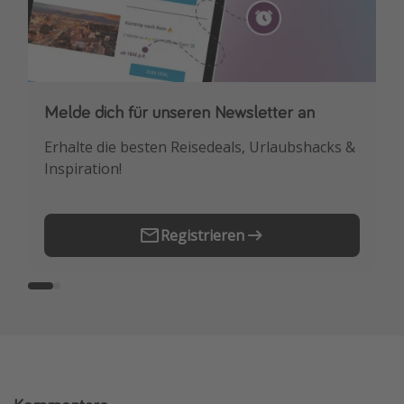
Melde dich für unseren Newsletter an
Downloade unsere App
Erhalte die besten Reisedeals, Urlaubshacks &
Buche die besten Reiseschnäppchen als
Inspiration!
Erstes.
Registrieren