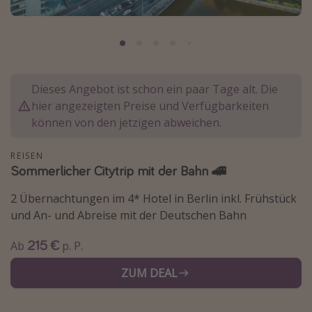
Normandie Urlaub
Goa Urlaub
St. Lucia Urlaub
Kefalonia Urlaub
Dieses Angebot ist schon ein paar Tage alt. Die
hier angezeigten Preise und Verfügbarkeiten
Krabi Urlaub
können von den jetzigen abweichen.
Tulum Urlaub
Sri Lanka Rundreise
REISEN
Sommerlicher Citytrip mit der Bahn 🚄
Japan Rundreise
2 Übernachtungen im 4* Hotel in Berlin inkl. Frühstück
Reisethemen
und An- und Abreise mit der Deutschen Bahn
Alle Reisethemen
215 €
Ab
p. P.
Wellnessurlaub
ZUM DEAL
Disneyland Paris
Roadtrips