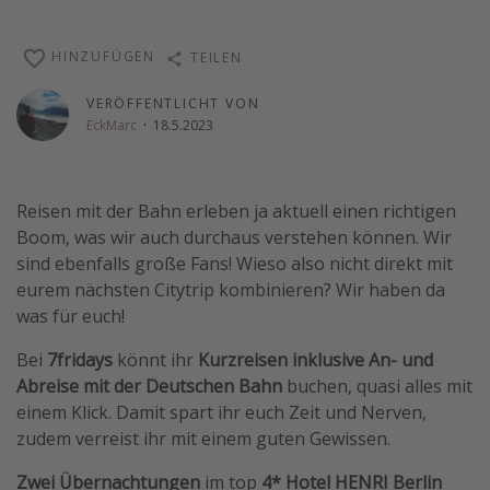
Wochenendtrip
HINZUFÜGEN
TEILEN
Singlereisen
Strandurlaub
VERÖFFENTLICHT VON
EckMarc
·
18.5.2023
Gruppenreisen
Hotels in Hamburg
Hotels in Amsterdam
Reisen mit der Bahn erleben ja aktuell einen richtigen
Boom, was wir auch durchaus verstehen können. Wir
Hotels am Achensee
sind ebenfalls große Fans! Wieso also nicht direkt mit
eurem nächsten Citytrip kombinieren? Wir haben da
Weitere Themen
was für euch!
Reise Journal
Bei
7fridays
könnt ihr
Kurzreisen inklusive An- und
Familienurlaub in der Türkei
Abreise mit der Deutschen Bahn
buchen, quasi alles mit
einem Klick. Damit spart ihr euch Zeit und Nerven,
Rundreisen in Thailand
zudem verreist ihr mit einem guten Gewissen.
Bahnreisen in der Schweiz
Zwei Übernachtungen
im top
4* Hotel HENRI Berlin
Reisepassfreie Reiseziele