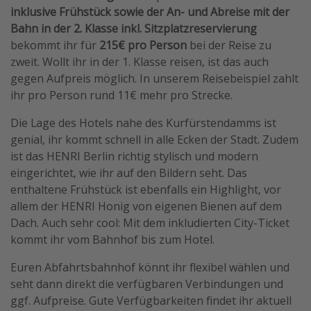
inklusive Frühstück sowie der An- und Abreise mit der
Travel Know How
Bahn in der 2. Klasse inkl. Sitzplatzreservierung
Silvesterreisen
bekommt ihr für
215€ pro Person
bei der Reise zu
zweit. Wollt ihr in der 1. Klasse reisen, ist das auch
Last Minute Urlaub Mallorca
gegen Aufpreis möglich. In unserem Reisebeispiel zahlt
Last Minute Urlaub Deutschland
ihr pro Person rund 11€ mehr pro Strecke.
Die Lage des Hotels nahe des Kurfürstendamms ist
genial, ihr kommt schnell in alle Ecken der Stadt. Zudem
ist das HENRI Berlin richtig stylisch und modern
eingerichtet, wie ihr auf den Bildern seht. Das
enthaltene Frühstück ist ebenfalls ein Highlight, vor
allem der HENRI Honig von eigenen Bienen auf dem
Dach. Auch sehr cool: Mit dem inkludierten City-Ticket
kommt ihr vom Bahnhof bis zum Hotel.
Euren Abfahrtsbahnhof könnt ihr flexibel wählen und
seht dann direkt die verfügbaren Verbindungen und
ggf. Aufpreise. Gute Verfügbarkeiten findet ihr aktuell