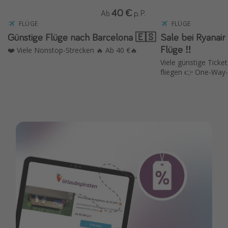
40 €
Ab
p. P.
FLÜGE
FLÜGE
Günstige Flüge nach Barcelona 🇪🇸
Sale bei Ryanair ✈️ 15 % Rabat
Flüge ‼️
❤️ Viele Nonstop-Strecken 🔥 Ab 40 €🔥
Viele günstige Ticket
fliegen 👉 One-Way-