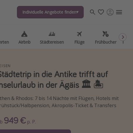
Individuelle Angebote finden
Individuelle Angebote finden
hrten
hrten
Airbnb
Airbnb
Städtereisen
Städtereisen
Flüge
Flüge
Frühbucher
Frühbucher
Kurzu
Kurzu
EISEN
Städtetrip in die Antike trifft auf
Inselurlaub in der Ägäis 🏛️ 🏝️
then & Rhodos: 7 bis 14 Nächte mit Flügen, Hotels mit
rühstück/Halbpension, Akropolis-Ticket & Transfers
949 €
Ab
p. P.