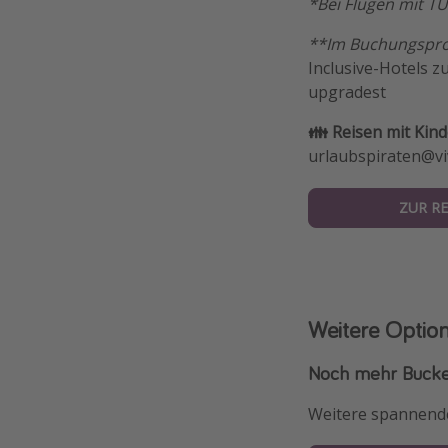
*Bei Flügen mit TU
**Im Buchungsproz
Inclusive-Hotels z
upgradest
👪 Reisen mit Kin
urlaubspiraten@vi
ZUR RE
Weitere Optio
Noch mehr Bucketl
Weitere spannende 