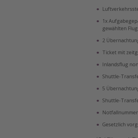
Luftverkehrsst
1x Aufgabegepä
gewählten Flugl
2 Übernachtung
Ticket mit zeit
Inlandsflug no
Shuttle-Transf
5 Übernachtung
Shuttle-Transf
Notfallnummer 
Gesetzlich vor