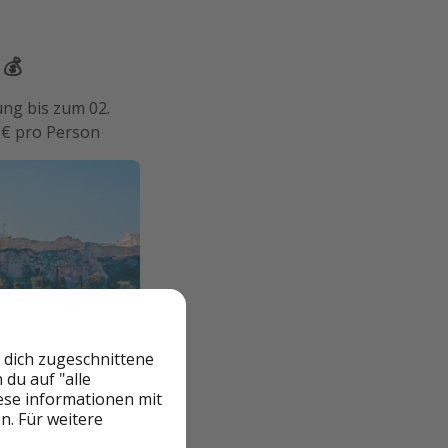
 💰
ng bis zum 02.
 € pro Person
 dich zugeschnittene
du auf "alle
iese informationen mit
n. Für weitere