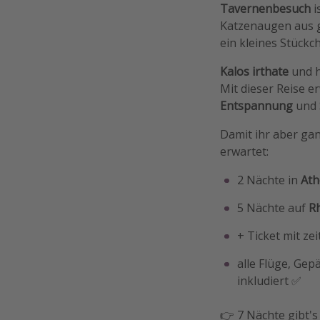
Tavernenbesuch
i
Katzenaugen aus ge
ein kleines Stückc
Kalos irthate
und h
Mit dieser Reise e
Entspannung
und
Damit ihr aber gan
erwartet:
2 Nächte in
Ath
5 Nächte auf
R
+ Ticket mit z
alle Flüge, Gep
inkludiert ✅
👉 7 Nächte gibt's