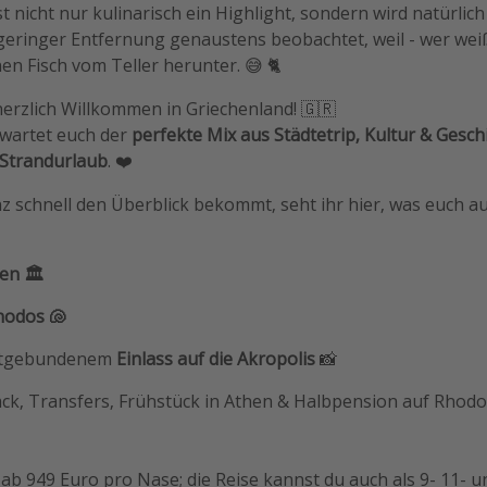
st nicht nur kulinarisch ein Highlight, sondern wird natürli
ringer Entfernung genaustens beobachtet, weil - wer weiß - v
hen Fisch vom Teller herunter. 😅 🐈
erzlich Willkommen in Griechenland! 🇬🇷
rwartet euch der
perfekte Mix aus Städtetrip, Kultur & Gesch
Strandurlaub
. ❤️
z schnell den Überblick bekommt, seht ihr hier, was euch au
en 🏛️
hodos 🐚
eitgebundenem
Einlass auf die Akropolis
📸
äck, Transfers, Frühstück in Athen & Halbpension auf Rhodo
 ab 949 Euro pro Nase; die Reise kannst du auch als 9- 11- 