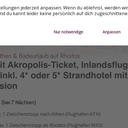
tellungen jederzeit anpassen. Wenn du ablehnst, werden wi
d du kannt leider keine persönlich auf dich zugeschnitten
Nur notwendige
Anpassen
n (bei 7 Nächten)
x. 1 Zwischenstopp nach Athen (Flughafen ATH)
ax. 1 Zwischenstopp ab Rhodos (Flughafen RHO)