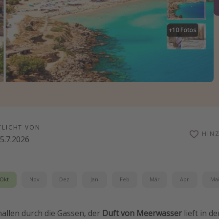
+
10
Fotos
TLICHT VON
HIN
5.7.2026
Okt
Nov
Dez
Jan
Feb
Mär
Apr
Ma
allen durch die Gassen, der
Duft von Meerwasser
lieft in d