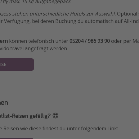
I fly max. 15 kg Aufgabegepäck
ess stehen unterschiedliche Hotels zur Auswahl.
Optional 
ur Verfügung, bei deren Buchung du automatisch auf All-In
dern
können telefonisch unter
05204 / 986 93 90
oder per Ma
vido.travel angefragt werden
ISE
nen
ist-Reisen gefällig? 😍
Reisen wie diese findest du unter folgendem Link: