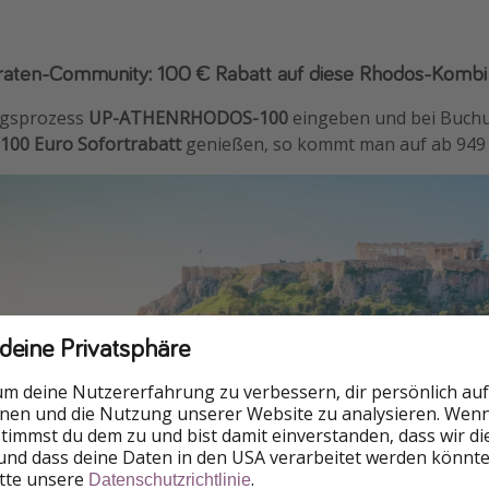
 Piraten-Community: 100 € Rabatt auf diese Rhodos-Kombi
ngsprozess
UP-ATHENRHODOS-100
eingeben und bei Buchu
 100 Euro Sofortrabatt
genießen, so kommt man auf ab 949
 deine Privatsphäre
um deine Nutzererfahrung zu verbessern, dir persönlich auf
nnen und die Nutzung unserer Website zu analysieren. Wenn 
 stimmst du dem zu und bist damit einverstanden, dass wir d
und dass deine Daten in den USA verarbeitet werden könnte
itte unsere
.
Datenschutzrichtlinie