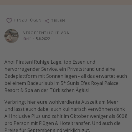
Wochenendtrip
Singlereisen
HINZUFÜGEN
TEILEN
Strandurlaub
VERÖFFENTLICHT VON
Gruppenreisen
Steffi
·
5.8.2022
Hotels in Hamburg
Hotels in Amsterdam
Ahoi Piraten! Ruhige Lage, top Essen und
Hotels am Achensee
hervorragender Service, ein Privatstrand und eine
Badeplattform mit Sonnenliegen - all das erwartet euch
Weitere Themen
bei einem Badeurlaub im 5* Sunis Efes Royal Palace
Resort & Spa an der Türkischen Ägäis!
Reise Journal
Verbringt hier eure wohlverdiente Auszeit am Meer
Familienurlaub in der Türkei
und lasst euch dabei auch kulinarisch verwöhnen dank
Rundreisen in Thailand
All Inclusive Plus und zahlt im Oktober weniger als 600€
Bahnreisen in der Schweiz
pro Person mit Flügen & Hoteltransfer. Und auch die
Preise für September sind wirklich gut.
Reisepassfreie Reiseziele