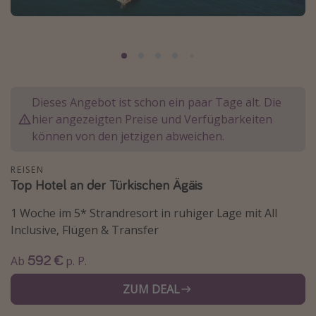
Normandie Urlaub
Goa Urlaub
St. Lucia Urlaub
Kefalonia Urlaub
Dieses Angebot ist schon ein paar Tage alt. Die
Krabi Urlaub
hier angezeigten Preise und Verfügbarkeiten
Tulum Urlaub
können von den jetzigen abweichen.
Sri Lanka Rundreise
REISEN
Japan Rundreise
Top Hotel an der Türkischen Ägäis
1 Woche im 5* Strandresort in ruhiger Lage mit All
Reisethemen
Inclusive, Flügen & Transfer
Alle Reisethemen
592 €
Ab
p. P.
Wellnessurlaub
ZUM DEAL
Disneyland Paris
Roadtrips