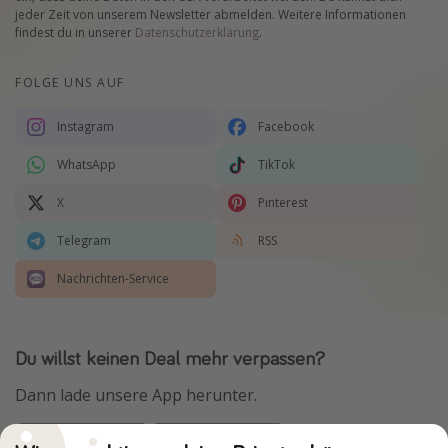
jeder Zeit von unserem Newsletter abmelden. Weitere Informationen
findest du in unserer
Datenschutzerklärung
.
FOLGE UNS AUF
Instagram
Facebook
WhatsApp
TikTok
X
Pinterest
Telegram
RSS
Nachrichten-Service
Du willst keinen Deal mehr verpassen?
Dann lade unsere App herunter.