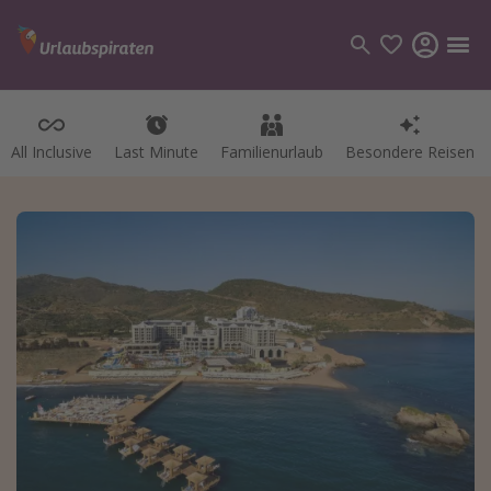
All Inclusive
Last Minute
Familienurlaub
Besondere Reisen
Kategorien
Flüge
Hotel
Pauschalreisen
Kreuzfahrten
Reiseziele
Alle Reiseziele
Bodensee Urlaub
Gozo Urlaub