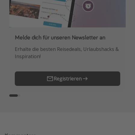
Melde dich für unseren Newsletter an
Downloade unsere App
Erhalte die besten Reisedeals, Urlaubshacks &
Buche die besten Reiseschnäppchen als
Inspiration!
Erstes.
Registrieren