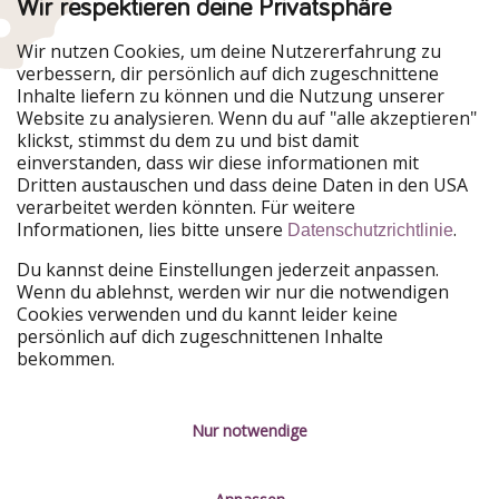
Wir respektieren deine Privatsphäre
Urlaubspiraten ist Teil der HolidayPirates Group
Wir nutzen Cookies, um deine Nutzererfahrung zu
verbessern, dir persönlich auf dich zugeschnittene
Unsere Märkte
Inhalte liefern zu können und die Nutzung unserer
Website zu analysieren. Wenn du auf "alle akzeptieren"
PiratinViaggio
HolidayPirates
klickst, stimmst du dem zu und bist damit
VakantiePiraten
WakacyjniPiraci
einverstanden, dass wir diese informationen mit
VoyagesPirates
Ferienpiraten
Dritten austauschen und dass deine Daten in den USA
Urlaubspiraten
ViajerosPiratas
verarbeitet werden könnten. Für weitere
TravelPirates
Informationen, lies bitte unsere
.
Datenschutzrichtlinie
Unsere Gruppe
Du kannst deine Einstellungen jederzeit anpassen.
HolidayPirates Group
Wenn du ablehnst, werden wir nur die notwendigen
Cookies verwenden und du kannt leider keine
Lerne uns kennen
Rechtliches
persönlich auf dich zugeschnittenen Inhalte
bekommen.
Über uns
Datenschutz
Karriere
Impressum
Nur notwendige
Presse
Unsere Regeln