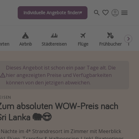
Individuelle Angebote finden
Individuelle Angebote finden
hrten
hrten
Airbnb
Airbnb
Städtereisen
Städtereisen
Flüge
Flüge
Frühbucher
Frühbucher
Kurzu
Kurzu
Dieses Angebot ist schon ein paar Tage alt. Die
hier angezeigten Preise und Verfügbarkeiten
können von den jetzigen abweichen.
EISEN
Zum absoluten WOW-Preis nach
Sri Lanka 🐘😍
 Nächte im 4* Strandresort im Zimmer mit Meerblick
nkl. Flüge, Transfer & Halbpension | Inkl. Piratentipps