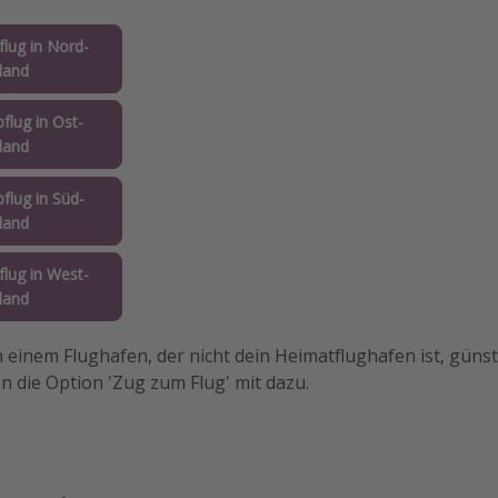
lug in Nord-
land
flug in Ost-
land
flug in Süd-
land
lug in West-
land
von einem Flughafen, der nicht dein Heimatflughafen ist, günsti
en die Option 'Zug zum Flug' mit dazu.