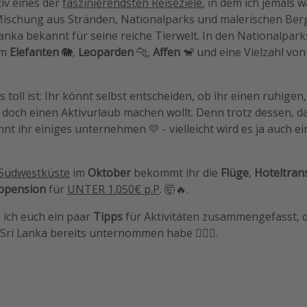
tiv eines der
faszinierendsten Reiseziele
, in dem ich jemals w
 Mischung aus Stränden, Nationalparks und malerischen Ber
anka bekannt für seine reiche Tierwelt. In den Nationalpar
em
Elefanten
🐘,
Leoparden
🐆,
Affen
🐒 und eine Vielzahl vo
toll ist: Ihr könnt selbst entscheiden, ob ihr einen ruhige
doch einen Aktivurlaub machen wollt. Denn trotz dessen, da
nnt ihr einiges unternehmen 💛 - vielleicht wird es ja auch e
Südwestküste
im
Oktober
bekommt ihr die
Flüge
,
Hoteltran
bpension
für
UNTER 1.050€ p.P
. 🤯🔥.
 ich euch ein paar
Tipps
für Aktivitäten zusammengefasst, d
Sri Lanka bereits unternommen habe 👇🏼🙂.