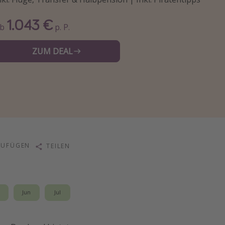
1.043 €
Ab
p. P.
ZUM DEAL
ZUFÜGEN
TEILEN
i
Jun
Jul