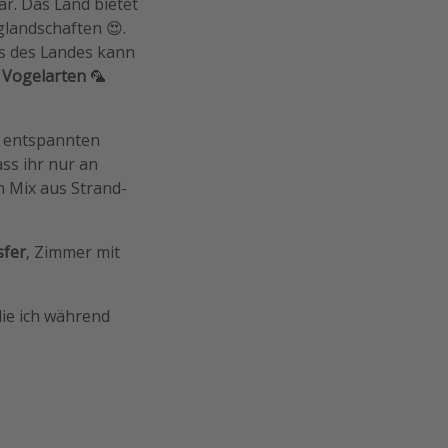
ar. Das Land bietet
glandschaften 😍.
ks des Landes kann
n
Vogelarten
🦜
n, entspannten
ss ihr nur an
in Mix aus Strand-
sfer
, Zimmer mit
ie ich während