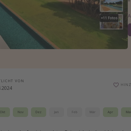
+
11
Fotos
TLICHT VON
HIN
3.2024
Okt
Nov
Dez
Jan
Feb
Mär
Apr
Ma