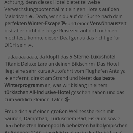
Achtung, denn dieses Hotel bietet teilweise
Travel Know How
Verwechslungspotenzial mit einigen Hotels auf den
Malediven 🔥. Doch, wenn du auf der Suche nach dem
Silvesterreisen
perfekten Winter-Escape 👋
und einer
Verwöhnauszeit
Last Minute Urlaub Mallorca
bist aber nicht die lange Reisezeit auf dich nehmen
Last Minute Urlaub Deutschland
möchtest, könnte dieser Deal genau das richtige für
DICH sein ☀️️.
Tadaaaaaaaaa, da klopft das
5-Sterne-Luxushotel
Titanic Deluxe Lara
an deinen Bildschirm! Das Hotel
liegt eine sehr kurze Autofahrt vom Flughafen Antalya
✈️ entfernt, direkt am Strand und bietet
das beste
Winterprogramm
an, was wir bislang in einem
türkischen All-Inclusive-Hotel
gesehen haben und das
zum wirklich kleinen Taler! 🤩
Freue dich auf einen großen Wellnessbereich mit
Saunen, Dampfbad, Türkischem Bad, Eisraum sowie
den
beheizten Innenpool & beheizten halbolympischen
Außenpool
(DAS ist wirklich selten in der Preisklasse).