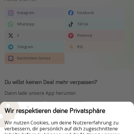
Instagram
Facebook
WhatsApp
TikTok
X
Pinterest
Telegram
RSS
Nachrichten-Service
Du willst keinen Deal mehr verpassen?
Dann lade unsere App herunter.
Wir respektieren deine Privatsphäre
Urlaubspiraten ist Teil der HolidayPirates Group
Wir nutzen Cookies, um deine Nutzererfahrung zu
verbessern, dir persönlich auf dich zugeschnittene
Unsere Märkte