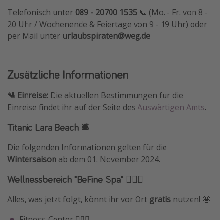
Telefonisch unter
089 - 20700 1535
📞 (Mo. - Fr. von 8 -
20 Uhr / Wochenende & Feiertage von 9 - 19 Uhr) oder
per Mail unter
urlaubspiraten@weg.de
Zusätzliche Informationen
🛂 Einreise:
Die aktuellen Bestimmungen für die
Einreise findet ihr auf der Seite des
Auswärtigen Amts
.
Titanic Lara Beach 🛎️
Die folgenden Informationen gelten für die
Wintersaison
ab dem 01. November 2024.
Wellnessbereich "BeFine Spa" 🧖🏽‍♀️
Alles, was jetzt folgt, könnt ihr vor Ort
gratis
nutzen! 🤩
Fitness-Center 🏋🏻‍♂️