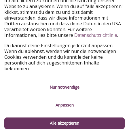
Inhalte liefern zu können und die Nutzung unserer
Website zu analysieren. Wenn du auf "alle akzeptieren"
PiratinViaggio
HolidayPirates
klickst, stimmst du dem zu und bist damit
VakantiePiraten
WakacyjniPiraci
einverstanden, dass wir diese informationen mit
VoyagesPirates
Ferienpiraten
Dritten austauschen und dass deine Daten in den USA
Urlaubspiraten
ViajerosPiratas
verarbeitet werden könnten. Für weitere
TravelPirates
Informationen, lies bitte unsere
.
Datenschutzrichtlinie
Unsere Gruppe
Du kannst deine Einstellungen jederzeit anpassen.
HolidayPirates Group
Wenn du ablehnst, werden wir nur die notwendigen
Cookies verwenden und du kannt leider keine
Lerne uns kennen
Rechtliches
persönlich auf dich zugeschnittenen Inhalte
bekommen.
Über uns
Datenschutz
Karriere
Impressum
Nur notwendige
Presse
Unsere Regeln
Anpassen
Partner
Kontakt
Nachhaltigkeit
Service-Kontrolle
Alle akzeptieren