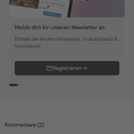
Melde dich für unseren Newsletter an
Downloade unsere App
Erhalte die besten Reisedeals, Urlaubshacks &
Buche die besten Reiseschnäppchen als
Inspiration!
Erstes.
Registrieren
Kommentare
(2)