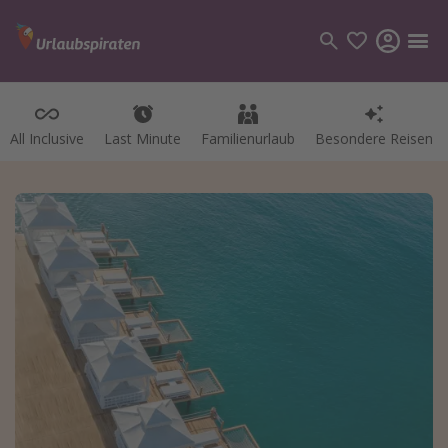
All Inclusive
Last Minute
Familienurlaub
Besondere Reisen
Kategorien
Flüge
Hotel
Pauschalreisen
Kreuzfahrten
Reiseziele
Alle Reiseziele
Bodensee Urlaub
Gozo Urlaub