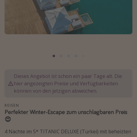
Normandie Urlaub
Goa Urlaub
St. Lucia Urlaub
Kefalonia Urlaub
Krabi Urlaub
Tulum Urlaub
Sri Lanka Rundreise
Japan Rundreise
Dieses Angebot ist schon ein paar Tage alt. Die
hier angezeigten Preise und Verfügbarkeiten
können von den jetzigen abweichen.
Reisethemen
Alle Reisethemen
REISEN
Perfekter Winter-Escape zum unschlagbaren Preis
Wellnessurlaub
😍
Disneyland Paris
4 Nächte im 5* TITANIC DELUXE (Türkei) mit beheizten
Roadtrips