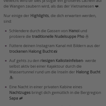
vielleicht wird dir dies ja sogar ein größeres Lächeln auf
die Wangen zaubern wird, als das der Vietnamesen ❤️.
Travel Know How
Silvesterreisen
Nur einige der
Highlights
, die dich erwarten werden,
sind:
Last Minute Urlaub Mallorca
Last Minute Urlaub Deutschland
Schlendere durch die Gassen von
Hanoi
und
probiere die
traditionelle Nudelsuppe Pho
🍜
Füttere deinen Instagram Kanal mit Bildern aus der
trockenen Halong Bucht
📸
Auf gehts zu den
riesigen Kalksteinfelsen
- werde
selbst aktiv bei einer Kajaktour durch die
Wassertunnel rund um die Inseln der
Halong Bucht
🏝️
Eine Nacht in einer privaten Kabine eines
Nachtzuges
bringt dich gemütlich in die Bergregion
Sapa
🚞