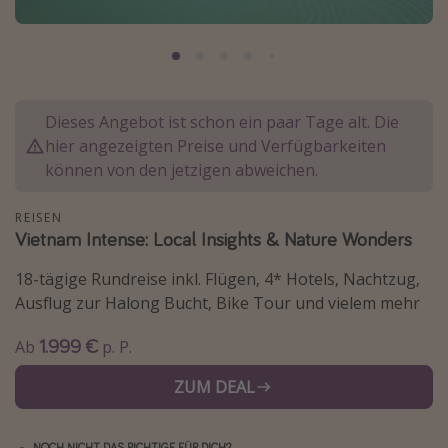
Normandie Urlaub
Goa Urlaub
St. Lucia Urlaub
Kefalonia Urlaub
Dieses Angebot ist schon ein paar Tage alt. Die
hier angezeigten Preise und Verfügbarkeiten
Krabi Urlaub
können von den jetzigen abweichen.
Tulum Urlaub
Sri Lanka Rundreise
REISEN
Vietnam Intense: Local Insights & Nature Wonders
Japan Rundreise
18-tägige Rundreise inkl. Flügen, 4* Hotels, Nachtzug,
Ausflug zur Halong Bucht, Bike Tour und vielem mehr
Reisethemen
1.999 €
Alle Reisethemen
Ab
p. P.
Wellnessurlaub
ZUM DEAL
Disneyland Paris
Roadtrips
NOCH NICHT DAS RICHTIGE FÜR DICH?