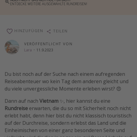
ENTDECKE WEITERE AUSGEWÄHLTE RUNDREISEN!
Wochenendtrip
Singlereisen
Strandurlaub
HINZUFÜGEN
TEILEN
Gruppenreisen
VERÖFFENTLICHT VON
Hotels in Hamburg
Lara
·
11.9.2023
Hotels in Amsterdam
Hotels am Achensee
Du bist noch auf der Suche nach einem aufregenden
Reiseabenteuer wo kein Tag dem anderen gleicht und
Weitere Themen
du viele unvergessliche Momente erleben wirst? 😍
Reise Journal
Dann auf nach
Vietnam
✨, hier kannst du eine
Familienurlaub in der Türkei
Rundreise
erwarten, die du so mit Sicherheit noch nicht
erlebt habt, denn hier bist du nicht klassisch touristisch
Rundreisen in Thailand
auf der Durchreise, sondern erlebst das Land und die
Bahnreisen in der Schweiz
Einheimischen von einer ganz besonderen Seite und
Reisepassfreie Reiseziele