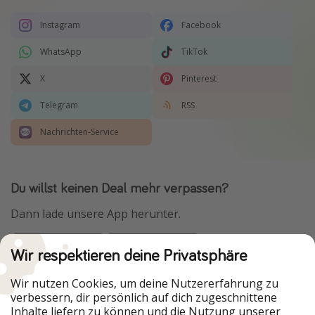
Instagram
Facebook
WhatsApp
TikTok
X
Pinterest
Telegram
RSS
Nachrichten-Service
Du willst keinen Deal mehr verpassen?
Dann lade unsere App herunter.
Wir respektieren deine Privatsphäre
Urlaubspiraten ist Teil der HolidayPirates Group
Wir nutzen Cookies, um deine Nutzererfahrung zu
verbessern, dir persönlich auf dich zugeschnittene
Unsere Märkte
Inhalte liefern zu können und die Nutzung unserer