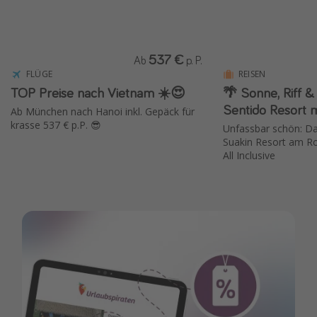
537 €
Ab
p. P.
FLÜGE
REISEN
TOP Preise nach Vietnam ☀️😍
🌴 Sonne, Riff &
Sentido Resort mi
Ab München nach Hanoi inkl. Gepäck für
krasse 537 € p.P. 😎
Unfassbar schön: Da
Suakin Resort am Ro
All Inclusive