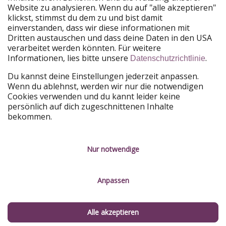
Website zu analysieren. Wenn du auf "alle akzeptieren"
PiratinViaggio
HolidayPirates
klickst, stimmst du dem zu und bist damit
VakantiePiraten
WakacyjniPiraci
einverstanden, dass wir diese informationen mit
VoyagesPirates
Ferienpiraten
Dritten austauschen und dass deine Daten in den USA
Urlaubspiraten
ViajerosPiratas
verarbeitet werden könnten. Für weitere
TravelPirates
Informationen, lies bitte unsere
.
Datenschutzrichtlinie
Unsere Gruppe
Du kannst deine Einstellungen jederzeit anpassen.
HolidayPirates Group
Wenn du ablehnst, werden wir nur die notwendigen
Cookies verwenden und du kannt leider keine
Lerne uns kennen
Rechtliches
persönlich auf dich zugeschnittenen Inhalte
bekommen.
Über uns
Datenschutz
Karriere
Impressum
Nur notwendige
Presse
Unsere Regeln
Anpassen
Partner
Kontakt
Nachhaltigkeit
Service-Kontrolle
Alle akzeptieren