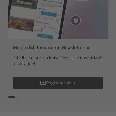
Melde dich für unseren Newsletter an
Downloade unsere App
Erhalte die besten Reisedeals, Urlaubshacks &
Buche die besten Reiseschnäppchen als
Inspiration!
Erstes.
Registrieren