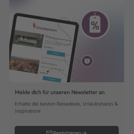
Melde dich für unseren Newsletter an
Downloade unsere App
Erhalte die besten Reisedeals, Urlaubshacks &
Buche die besten Reiseschnäppchen als
Inspiration!
Erstes.
Registrieren