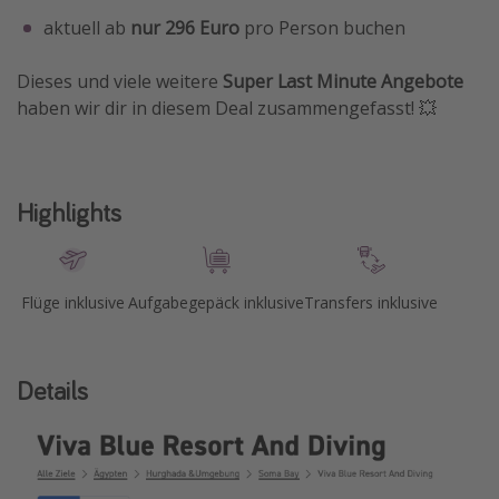
aktuell ab
nur 296 Euro
pro Person buchen
Travel Know How
Silvesterreisen
Dieses und viele weitere
Super Last Minute Angebote
Last Minute Urlaub Mallorca
haben wir dir in diesem Deal zusammengefasst! 💥
Last Minute Urlaub Deutschland
Highlights
Flüge inklusive
Aufgabegepäck inklusive
Transfers inklusive
Details