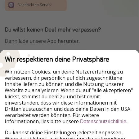
Nachrichten-Service
Du willst keinen Deal mehr verpassen?
Dann lade unsere App herunter.
Wir respektieren deine Privatsphäre
Urlaubspiraten ist Teil der HolidayPirates Group
Wir nutzen Cookies, um deine Nutzererfahrung zu
verbessern, dir persönlich auf dich zugeschnittene
Unsere Märkte
Inhalte liefern zu können und die Nutzung unserer
Website zu analysieren. Wenn du auf "alle akzeptieren"
PiratinViaggio
HolidayPirates
klickst, stimmst du dem zu und bist damit
VakantiePiraten
WakacyjniPiraci
einverstanden, dass wir diese informationen mit
VoyagesPirates
Ferienpiraten
Dritten austauschen und dass deine Daten in den USA
Urlaubspiraten
ViajerosPiratas
verarbeitet werden könnten. Für weitere
TravelPirates
Informationen, lies bitte unsere
.
Datenschutzrichtlinie
Unsere Gruppe
Du kannst deine Einstellungen jederzeit anpassen.
HolidayPirates Group
Wenn du ablehnst, werden wir nur die notwendigen