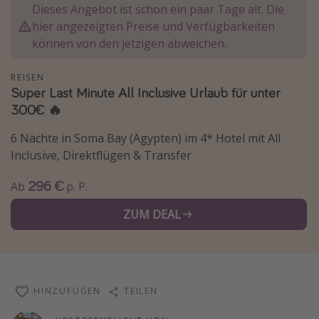
Dieses Angebot ist schon ein paar Tage alt. Die
Normandie Urlaub
hier angezeigten Preise und Verfügbarkeiten
Goa Urlaub
können von den jetzigen abweichen.
St. Lucia Urlaub
REISEN
Kefalonia Urlaub
Super Last Minute All Inclusive Urlaub für unter
300€ 🔥
Krabi Urlaub
Tulum Urlaub
6 Nächte in Soma Bay (Ägypten) im 4* Hotel mit All
Sri Lanka Rundreise
Inclusive, Direktflügen & Transfer
Japan Rundreise
296 €
Ab
p. P.
ZUM DEAL
Reisethemen
Alle Reisethemen
Wellnessurlaub
Disneyland Paris
HINZUFÜGEN
TEILEN
Roadtrips