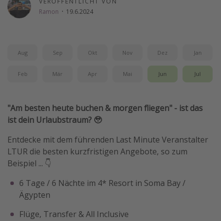
VERÖFFENTLICHT VON
Ramon
·
19.6.2024
Wochenendtrip
Singlereisen
Strandurlaub
Aug
Sep
Okt
Nov
Dez
Jan
Gruppenreisen
Feb
Mär
Apr
Mai
Jun
Jul
Hotels in Hamburg
Hotels in Amsterdam
Hotels am Achensee
"Am besten heute buchen & morgen fliegen" - ist das
ist dein Urlaubstraum? 🥹
Weitere Themen
Entdecke mit dem führenden Last Minute Veranstalter
LTUR die besten kurzfristigen Angebote, so zum
Reise Journal
Beispiel ... 👇
Familienurlaub in der Türkei
6 Tage / 6 Nächte im 4* Resort in Soma Bay /
Rundreisen in Thailand
Ägypten
Bahnreisen in der Schweiz
Flüge, Transfer & All Inclusive
Reisepassfreie Reiseziele