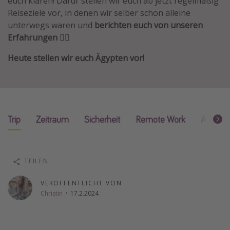
euch klären! Dafür stellen wir euch ab jetzt regelmäßig
Reiseziele vor, in denen wir selber schon alleine
Wochenendtrip
unterwegs waren und
berichten euch von unseren
Singlereisen
Erfahrungen
🧘‍♀️
Strandurlaub
Heute stellen wir euch Ägypten vor!
Gruppenreisen
Hotels in Hamburg
Hotels in Amsterdam
Hotels am Achensee
Trip
Zeitraum
Sicherheit
Remote Work
Alleinr
Weitere Themen
Reise Journal
TEILEN
Familienurlaub in der Türkei
VERÖFFENTLICHT VON
Rundreisen in Thailand
Christin
·
17.2.2024
Bahnreisen in der Schweiz
Reisepassfreie Reiseziele