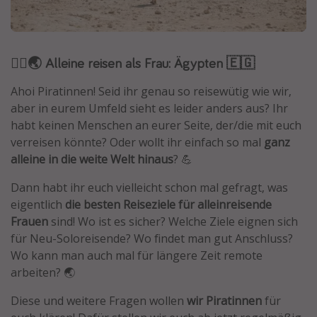
Normandie Urlaub
Goa Urlaub
🧍‍♀️🌏 Alleine reisen als Frau: Ägypten 🇪🇬
St. Lucia Urlaub
Kefalonia Urlaub
Ahoi Piratinnen! Seid ihr genau so reisewütig wie wir,
Krabi Urlaub
aber in eurem Umfeld sieht es leider anders aus? Ihr
habt keinen Menschen an eurer Seite, der/die mit euch
Tulum Urlaub
verreisen könnte? Oder wollt ihr einfach so mal
ganz
Sri Lanka Rundreise
alleine in die weite Welt hinaus
? 💪
Japan Rundreise
Dann habt ihr euch vielleicht schon mal gefragt, was
eigentlich
die besten Reiseziele für alleinreisende
Reisethemen
Frauen
sind! Wo ist es sicher? Welche Ziele eignen sich
für Neu-Soloreisende? Wo findet man gut Anschluss?
Alle Reisethemen
Wo kann man auch mal für längere Zeit remote
Wellnessurlaub
arbeiten? 🌏
Disneyland Paris
Diese und weitere Fragen wollen
wir Piratinnen
für
Roadtrips