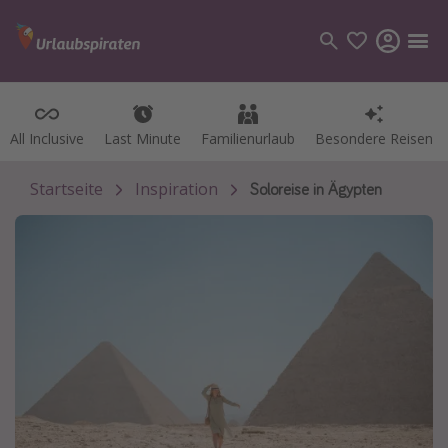
All Inclusive
All Inclusive
Last Minute
Last Minute
Familienurlaub
Familienurlaub
Besondere Reisen
Besondere Reisen
Kategorien
Flüge
Startseite
Inspiration
Soloreise in Ägypten
Hotel
Pauschalreisen
Kreuzfahrten
Reiseziele
Alle Reiseziele
Bodensee Urlaub
Gozo Urlaub