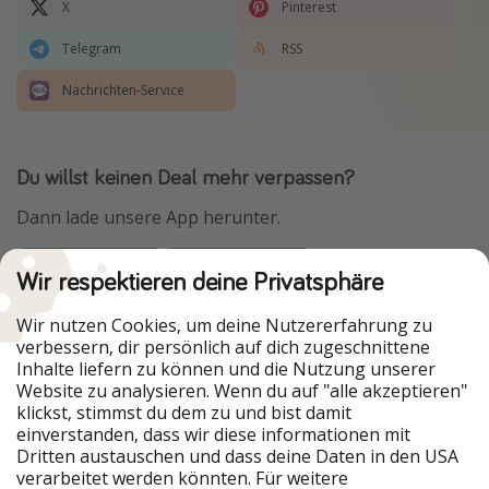
X
Pinterest
Telegram
RSS
Nachrichten-Service
Du willst keinen Deal mehr verpassen?
Dann lade unsere App herunter.
Wir respektieren deine Privatsphäre
Urlaubspiraten ist Teil der HolidayPirates Group
Wir nutzen Cookies, um deine Nutzererfahrung zu
verbessern, dir persönlich auf dich zugeschnittene
Unsere Märkte
Inhalte liefern zu können und die Nutzung unserer
Website zu analysieren. Wenn du auf "alle akzeptieren"
PiratinViaggio
HolidayPirates
klickst, stimmst du dem zu und bist damit
VakantiePiraten
WakacyjniPiraci
einverstanden, dass wir diese informationen mit
VoyagesPirates
Ferienpiraten
Dritten austauschen und dass deine Daten in den USA
Urlaubspiraten
ViajerosPiratas
verarbeitet werden könnten. Für weitere
TravelPirates