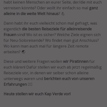
habt keinen Menschen an eurer Seite, der/die mit euch
Wochenendtrip
verreisen könnte? Oder wollt ihr einfach so mal
ganz
alleine in die weite Welt hinaus
? 💪
Singlereisen
Strandurlaub
Dann habt ihr euch vielleicht schon mal gefragt, was
eigentlich
die besten Reiseziele für alleinreisende
Gruppenreisen
Frauen
sind! Wo ist es sicher? Welche Ziele eignen sich
Hotels in Hamburg
für Neu-Soloreisende? Wo findet man gut Anschluss?
Hotels in Amsterdam
Wo kann man auch mal für längere Zeit remote
arbeiten? 🌏
Hotels am Achensee
Diese und weitere Fragen wollen
wir Piratinnen
für
Weitere Themen
euch klären! Dafür stellen wir euch ab jetzt regelmäßig
Reiseziele vor, in denen wir selber schon alleine
Reise Journal
unterwegs waren und
berichten euch von unseren
Familienurlaub in der Türkei
Erfahrungen
🧘‍♀️
Rundreisen in Thailand
Heute stellen wir euch Kap Verde vor!
Bahnreisen in der Schweiz
Reisepassfreie Reiseziele