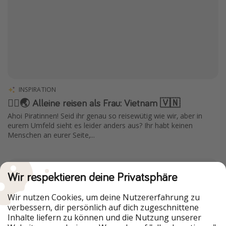
INSPIRATION
🧍‍♀️🌏 Alleine reisen als Frau: Vietnam 🇻🇳
Ahoi Piratinnen! Seid ihr genau so reisewütig wie wir, aber in
eurem Umfeld sieht es leider anders aus? Ihr habt keinen
Menschen an eurer Seite,...
Wir respektieren deine Privatsphäre
Wir nutzen Cookies, um deine Nutzererfahrung zu
verbessern, dir persönlich auf dich zugeschnittene
Inhalte liefern zu können und die Nutzung unserer