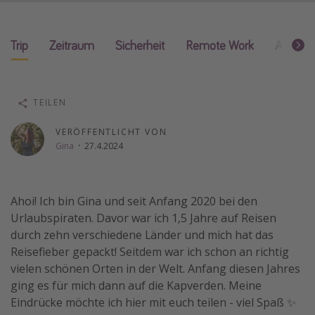
Travel Know How
Silvesterreisen
Trip
Zeitraum
Sicherheit
Remote Work
Alleinr
Last Minute Urlaub Mallorca
Last Minute Urlaub Deutschland
TEILEN
VERÖFFENTLICHT VON
Gina
·
27.4.2024
Ahoi! Ich bin Gina und seit Anfang 2020 bei den
Urlaubspiraten. Davor war ich 1,5 Jahre auf Reisen
durch zehn verschiedene Länder und mich hat das
Reisefieber gepackt! Seitdem war ich schon an richtig
vielen schönen Orten in der Welt. Anfang diesen Jahres
ging es für mich dann auf die Kapverden. Meine
Eindrücke möchte ich hier mit euch teilen - viel Spaß ✨