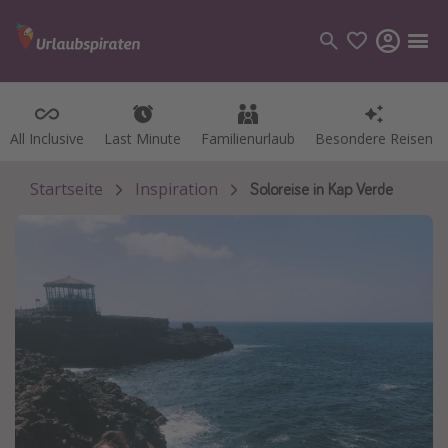
All Inclusive
All Inclusive
Last Minute
Last Minute
Familienurlaub
Familienurlaub
Besondere Reisen
Besondere Reisen
Kategorien
Flüge
Startseite
Inspiration
Soloreise in Kap Verde
Hotel
Pauschalreisen
Kreuzfahrten
Reiseziele
Alle Reiseziele
Bodensee Urlaub
Gozo Urlaub