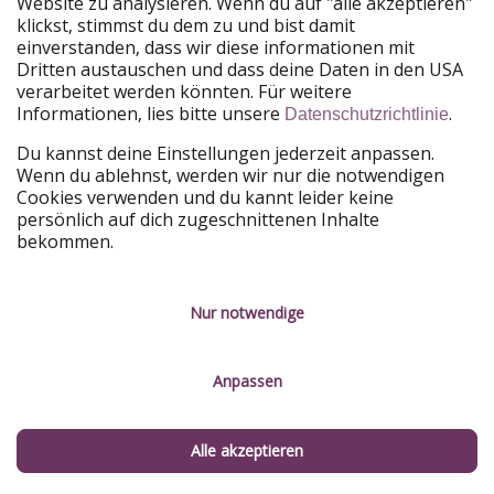
Website zu analysieren. Wenn du auf "alle akzeptieren"
klickst, stimmst du dem zu und bist damit
einverstanden, dass wir diese informationen mit
Dritten austauschen und dass deine Daten in den USA
INSPIRATION
verarbeitet werden könnten. Für weitere
Informationen, lies bitte unsere
.
🧍‍♀️🌏 Alleine reisen als Frau: Tansania 🇹🇿
Datenschutzrichtlinie
Ahoi Piratinnen! Seid ihr genau so reisewütig wie wir, aber in
Du kannst deine Einstellungen jederzeit anpassen.
eurem Umfeld sieht es leider anders aus? Ihr habt keinen
Wenn du ablehnst, werden wir nur die notwendigen
Menschen an eurer Seite,...
Cookies verwenden und du kannt leider keine
persönlich auf dich zugeschnittenen Inhalte
bekommen.
Ein rechtliches Problem melden
Nur notwendige
Anpassen
Alle akzeptieren