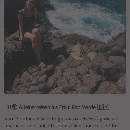
Normandie Urlaub
Goa Urlaub
St. Lucia Urlaub
Kefalonia Urlaub
Krabi Urlaub
Tulum Urlaub
Sri Lanka Rundreise
Japan Rundreise
Reisethemen
Alle Reisethemen
🧍‍♀️🌏 Alleine reisen als Frau: Kap Verde 🇨🇻
Wellnessurlaub
Ahoi Piratinnen! Seid ihr genau so reisewütig wie wir,
Disneyland Paris
aber in eurem Umfeld sieht es leider anders aus? Ihr
Roadtrips