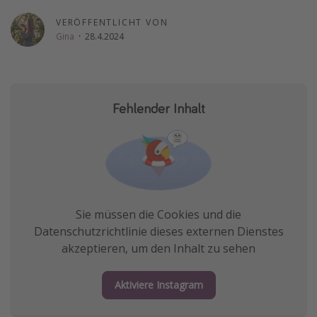
Wochenendtrip
VERÖFFENTLICHT VON
Gina
·
28.4.2024
Singlereisen
Strandurlaub
Gruppenreisen
Fehlender Inhalt
Hotels in Hamburg
Hotels in Amsterdam
Hotels am Achensee
Weitere Themen
Sie müssen die Cookies und die
Reise Journal
Datenschutzrichtlinie dieses externen Dienstes
Familienurlaub in der Türkei
akzeptieren, um den Inhalt zu sehen
Rundreisen in Thailand
Aktiviere Instagram
Bahnreisen in der Schweiz
Reisepassfreie Reiseziele