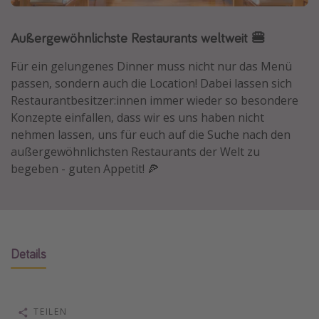
Normandie Urlaub
Außergewöhnlichste Restaurants weltweit 🍔
Goa Urlaub
St. Lucia Urlaub
Für ein gelungenes Dinner muss nicht nur das Menü
passen, sondern auch die Location! Dabei lassen sich
Kefalonia Urlaub
Restaurantbesitzer:innen immer wieder so besondere
Krabi Urlaub
Konzepte einfallen, dass wir es uns haben nicht
Tulum Urlaub
nehmen lassen, uns für euch auf die Suche nach den
außergewöhnlichsten Restaurants der Welt zu
Sri Lanka Rundreise
begeben - guten Appetit! 🍕
Japan Rundreise
Reisethemen
Alle Reisethemen
Details
Wellnessurlaub
Disneyland Paris
TEILEN
Roadtrips