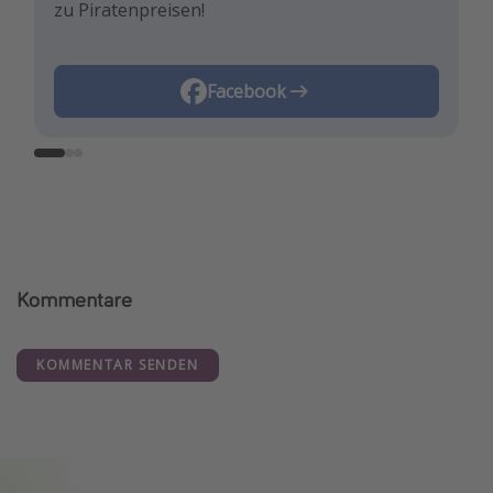
zu Piratenpreisen!
besten Reisedeals inspirieren!
Reisehacks!
Instagram
Facebook
TikTok
Kommentare
KOMMENTAR SENDEN