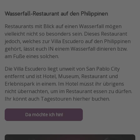
Travel Know How
Wasserfall-Restaurant auf den Philippinen
Silvesterreisen
Restaurants mit Blick auf einen Wasserfall mögen
Last Minute Urlaub Mallorca
vielleicht nicht so besonders sein. Dieses Restaurant
Last Minute Urlaub Deutschland
jedoch, welches zur Villa Escudero auf den Philippinen
gehört, lässt euch IN einem Wasserfall dinieren bzw.
am Fuße eines solchen.
Die Villa Escudero liegt unweit von San Pablo City
entfernt und ist Hotel, Museum, Restaurant und
Erlebnispark in einem. Im Hotel müsst ihr übrigens
nicht übernachten, um im Restaurant essen zu dürfen.
Ihr könnt auch Tagestouren hierher buchen.
Da möchte ich hin!