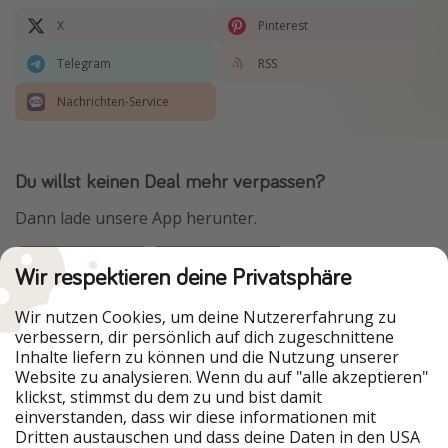
X
Pinterest
Telegram
RSS
Nachrichten-Service
Du willst keinen Deal mehr verpassen?
Dann lade unsere App herunter.
Wir respektieren deine Privatsphäre
Urlaubspiraten ist Teil der HolidayPirates Group
Wir nutzen Cookies, um deine Nutzererfahrung zu
verbessern, dir persönlich auf dich zugeschnittene
Unsere Märkte
Inhalte liefern zu können und die Nutzung unserer
Website zu analysieren. Wenn du auf "alle akzeptieren"
PiratinViaggio
HolidayPirates
klickst, stimmst du dem zu und bist damit
VakantiePiraten
WakacyjniPiraci
einverstanden, dass wir diese informationen mit
VoyagesPirates
Ferienpiraten
Dritten austauschen und dass deine Daten in den USA
Urlaubspiraten
ViajerosPiratas