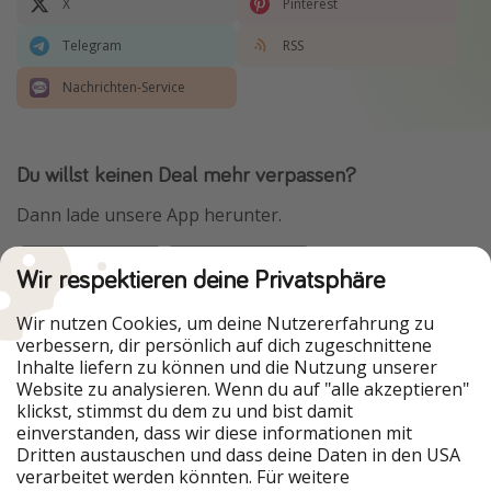
X
Pinterest
Telegram
RSS
Nachrichten-Service
Du willst keinen Deal mehr verpassen?
Dann lade unsere App herunter.
Wir respektieren deine Privatsphäre
Urlaubspiraten ist Teil der HolidayPirates Group
Wir nutzen Cookies, um deine Nutzererfahrung zu
verbessern, dir persönlich auf dich zugeschnittene
Unsere Märkte
Inhalte liefern zu können und die Nutzung unserer
Website zu analysieren. Wenn du auf "alle akzeptieren"
PiratinViaggio
HolidayPirates
klickst, stimmst du dem zu und bist damit
VakantiePiraten
WakacyjniPiraci
einverstanden, dass wir diese informationen mit
VoyagesPirates
Ferienpiraten
Dritten austauschen und dass deine Daten in den USA
Urlaubspiraten
ViajerosPiratas
verarbeitet werden könnten. Für weitere
TravelPirates