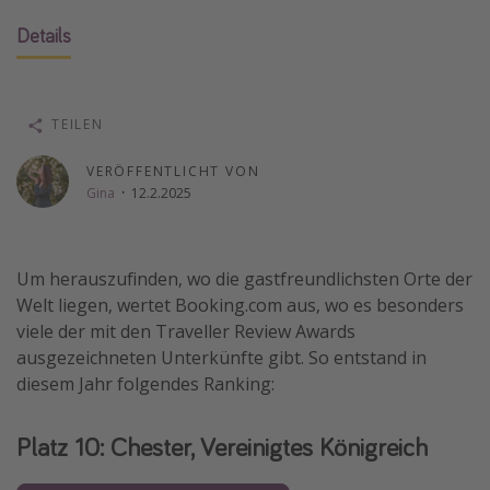
Wochenendtrip
Details
Singlereisen
Strandurlaub
TEILEN
Gruppenreisen
Hotels in Hamburg
VERÖFFENTLICHT VON
Gina
·
12.2.2025
Hotels in Amsterdam
Hotels am Achensee
Um herauszufinden, wo die gastfreundlichsten Orte der
Weitere Themen
Welt liegen, wertet Booking.com aus, wo es besonders
viele der mit den Traveller Review Awards
Reise Journal
ausgezeichneten Unterkünfte gibt. So entstand in
Familienurlaub in der Türkei
diesem Jahr folgendes Ranking:
Rundreisen in Thailand
Platz 10: Chester, Vereinigtes Königreich
Bahnreisen in der Schweiz
Reisepassfreie Reiseziele