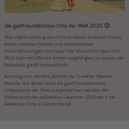
Normandie Urlaub
Goa Urlaub
Die gastfreundlichsten Orte der Welt 2025 😊
St. Lucia Urlaub
Kefalonia Urlaub
Was macht einen guten Urlaub neben leckerem Essen,
Krabi Urlaub
einem schönen Strand und interessanten
Unternehmungen noch aus? Die Menschen natürlich!
Tulum Urlaub
Wird man mit offenen Armen empfangen, ist einem das
Sri Lanka Rundreise
Reiseland gleich sympathisch.
Japan Rundreise
Booking.com verleiht jährlich die Traveller Review
Awards, mit denen auch die gastfreundlichsten
Reisethemen
Urlaubsorte der Welt ausgezeichnet werden. Wir
stellen euch die weltweiten Gewinner 2025 vor + die
Alle Reisethemen
Gewinner-Orte in Deutschland!
Wellnessurlaub
Disneyland Paris
Roadtrips