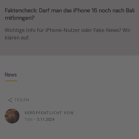
Normandie Urlaub
Faktencheck: Darf man das iPhone 16 noch nach Bali
mitbringen?
Goa Urlaub
St. Lucia Urlaub
Wichtige Info für iPhone-Nutzer oder Fake-News? Wir
Kefalonia Urlaub
klären auf.
Krabi Urlaub
Tulum Urlaub
Sri Lanka Rundreise
News
Japan Rundreise
Reisethemen
TEILEN
Alle Reisethemen
VERÖFFENTLICHT VON
Wellnessurlaub
Tobi
·
5.11.2024
Disneyland Paris
Roadtrips