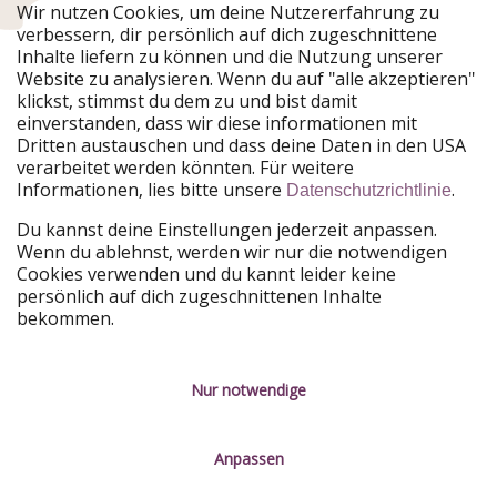
Urlaubspiraten ist Teil der HolidayPirates Group
Wir nutzen Cookies, um deine Nutzererfahrung zu
verbessern, dir persönlich auf dich zugeschnittene
Unsere Märkte
Inhalte liefern zu können und die Nutzung unserer
Website zu analysieren. Wenn du auf "alle akzeptieren"
PiratinViaggio
HolidayPirates
klickst, stimmst du dem zu und bist damit
VakantiePiraten
WakacyjniPiraci
einverstanden, dass wir diese informationen mit
VoyagesPirates
Ferienpiraten
Dritten austauschen und dass deine Daten in den USA
Urlaubspiraten
ViajerosPiratas
verarbeitet werden könnten. Für weitere
TravelPirates
Informationen, lies bitte unsere
.
Datenschutzrichtlinie
Unsere Gruppe
Du kannst deine Einstellungen jederzeit anpassen.
HolidayPirates Group
Wenn du ablehnst, werden wir nur die notwendigen
Cookies verwenden und du kannt leider keine
Lerne uns kennen
Rechtliches
persönlich auf dich zugeschnittenen Inhalte
bekommen.
Über uns
Datenschutz
Karriere
Impressum
Nur notwendige
Presse
Unsere Regeln
Anpassen
Partner
Kontakt