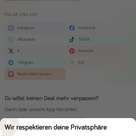
FOLGE UNS AUF
Instagram
Facebook
WhatsApp
TikTok
X
Pinterest
Telegram
RSS
Nachrichten-Service
Du willst keinen Deal mehr verpassen?
Dann lade unsere App herunter.
Wir respektieren deine Privatsphäre