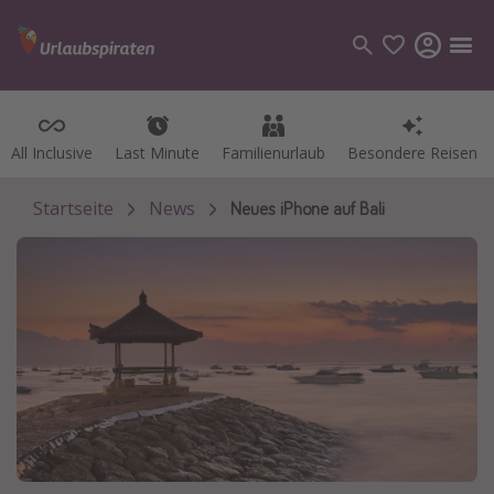
All Inclusive
All Inclusive
Last Minute
Last Minute
Familienurlaub
Familienurlaub
Besondere Reisen
Besondere Reisen
Kategorien
Flüge
Startseite
News
Neues iPhone auf Bali
Hotel
Pauschalreisen
Kreuzfahrten
Reiseziele
Alle Reiseziele
Bodensee Urlaub
Gozo Urlaub