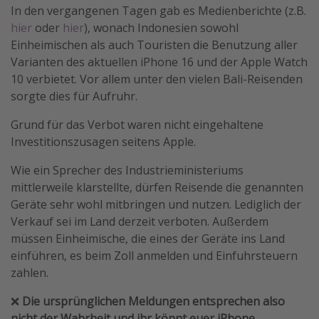
In den vergangenen Tagen gab es Medienberichte (z.B.
Wochenendtrip
hier
oder
hier
), wonach Indonesien sowohl
Singlereisen
Einheimischen als auch Touristen die Benutzung aller
Varianten des aktuellen iPhone 16 und der Apple Watch
Strandurlaub
10 verbietet. Vor allem unter den vielen Bali-Reisenden
Gruppenreisen
sorgte dies für Aufruhr.
Hotels in Hamburg
Grund für das Verbot waren nicht eingehaltene
Hotels in Amsterdam
Investitionszusagen seitens Apple.
Hotels am Achensee
Wie ein Sprecher des Industrieministeriums
mittlerweile klarstellte, dürfen Reisende die genannten
Weitere Themen
Geräte sehr wohl mitbringen und nutzen. Lediglich der
Verkauf sei im Land derzeit verboten. Außerdem
Reise Journal
müssen Einheimische, die eines der Geräte ins Land
Familienurlaub in der Türkei
einführen, es beim Zoll anmelden und Einfuhrsteuern
Rundreisen in Thailand
zahlen.
Bahnreisen in der Schweiz
❌
Die ursprünglichen Meldungen entsprechen also
Reisepassfreie Reiseziele
nicht der Wahrheit und ihr könnt euer iPhone