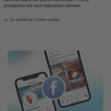
problemlos mit nach Indonesien nehmen.
Travel Know How
Silvesterreisen
Ein rechtliches Problem melden
Last Minute Urlaub Mallorca
Last Minute Urlaub Deutschland