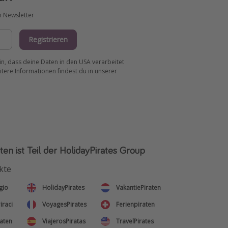
m Newsletter
Registrieren
ein, dass deine Daten in den USA verarbeitet
tere Informationen findest du in unserer
ten ist Teil der HolidayPirates Group
kte
gio
HolidayPirates
VakantiePiraten
iraci
VoyagesPirates
Ferienpiraten
aten
ViajerosPiratas
TravelPirates