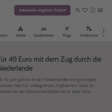
Individuelle Angebote finden
Individuelle Angebote finden
hrten
hrten
Airbnb
Airbnb
Städtereisen
Städtereisen
Flüge
Flüge
Frühbucher
Frühbucher
Kurzu
Kurzu
Für 49 Euro mit dem Zug durch die
Niederlande
b 15. Juni gibt es in den Niederlanden ein günstiges
ommer-Abo für unbegrenzte Zugfahrten. Ganz so
lexibel wie das Deutschlandticket ist es aber nicht.