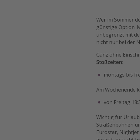
Wer im Sommer du
günstige Option: M
unbegrenzt mit de
nicht nur bei der
Ganz ohne Einschrä
Stoßzeiten
:
montags bis fre
Am Wochenende kö
von Freitag 18:
Wichtig für Urlaub
Straßenbahnen und
Eurostar, Nightje
anreist, braucht b