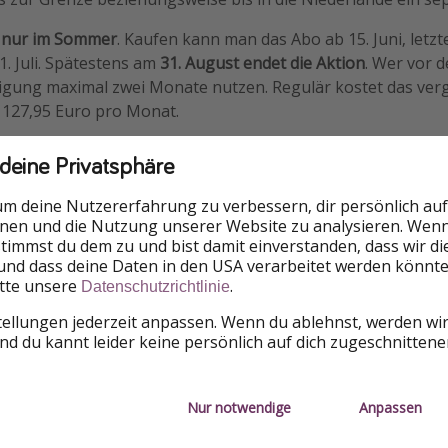
t
nur im Sommer
. Kaufen kann man das Abo ab 15. Juni, letzt
1. Juli. Spätestens am
31. August endet die Aktion
. Wer vor de
igung maximal zwei Monate nutzen. Regulär kostet das verg
t 127,95 Euro pro Monat.
uber
kann sich das Ticket trotzdem lohnen, vor allem wenn 
 deine Privatsphäre
ombinieren wollt, etwa Amsterdam, Rotterdam, Utrecht, De
 ein bis zwei kurze Fahrten solltet ihr aber vorher die Einze
um deine Nutzererfahrung zu verbessern, dir persönlich auf
ist das 49-Euro-Abo nicht automatisch die günstigste Lösu
nnen und die Nutzung unserer Website zu analysieren. Wenn 
 stimmst du dem zu und bist damit einverstanden, dass wir d
bleibt beim Kauf: Das Angebot ist an das niederländische O
und dass deine Daten in den USA verarbeitet werden könnte
itte unsere
.
ne niederländische Adresse hat, kann es laut NS grundsätzl
Datenschutzrichtlinie
 Kauf aus dem Ausland aber möglicherweise über den Kund
tellungen jederzeit anpassen. Wenn du ablehnst, werden wi
nd-Trips ist also etwas Planung sinnvoll.
d du kannt leider keine persönlich auf dich zugeschnitten
Nur notwendige
Anpassen
roblem melden