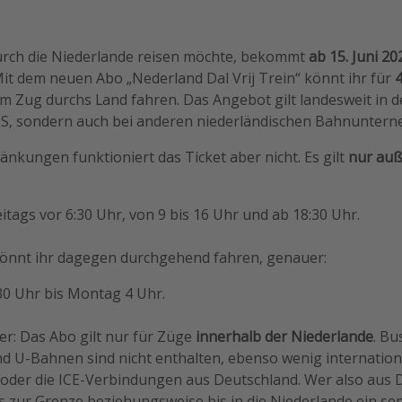
rch die Niederlande reisen möchte, bekommt
ab 15. Juni 20
it dem neuen Abo „Nederland Dal Vrij Trein“ könnt ihr für
m Zug durchs Land fahren. Das Angebot gilt landesweit in 
 NS, sondern auch bei anderen niederländischen Bahnunter
nkungen funktioniert das Ticket aber nicht. Es gilt
nur auß
itags vor 6:30 Uhr, von 9 bis 16 Uhr und ab 18:30 Uhr.
nnt ihr dagegen durchgehend fahren, genauer:
30 Uhr bis Montag 4 Uhr.
er: Das Abo gilt nur für Züge
innerhalb der Niederlande
. Bu
 U-Bahnen sind nicht enthalten, ebenso wenig internation
t oder die ICE-Verbindungen aus Deutschland. Wer also aus 
is zur Grenze beziehungsweise bis in die Niederlande ein sep