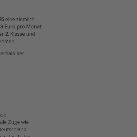
26
eine ziemlich
49 Euro pro Monat
der
2. Klasse
und
nehmen.
erhalb der
sse,
ale Züge wie
Deutschland
arates Ticket.