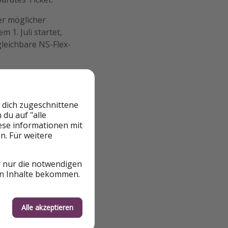
er möglicher
m 1. Juli startet,
leichbare NS-Flex-
ihr
mehrere Städte
n Haag, Haarlem
lticketpreise
 dich zugeschnittene
ng.
du auf "alle
iese informationen mit
V-Chipkaart-System
n. Für weitere
ich trotzdem
enservice gehen.
r nur die notwendigen
en Inhalte bekommen.
Alle akzeptieren