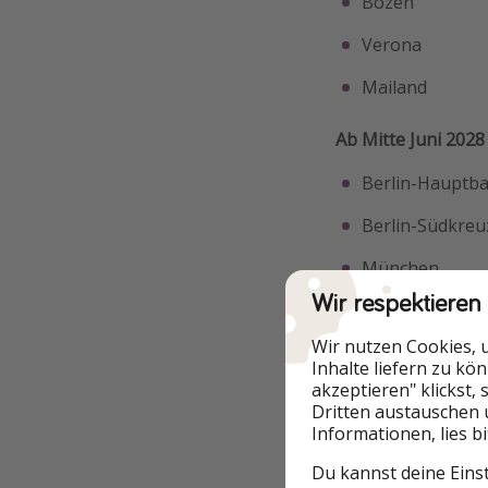
Bozen
Verona
Mailand
Ab Mitte Juni 2028
Berlin-Hauptb
Berlin-Südkreu
München
Wir respektieren
Innsbruck
Wir nutzen Cookies, 
Brenner
Inhalte liefern zu kö
akzeptieren" klickst,
Bozen
Dritten austauschen 
Informationen, lies b
Verona
Du kannst deine Eins
Bologna