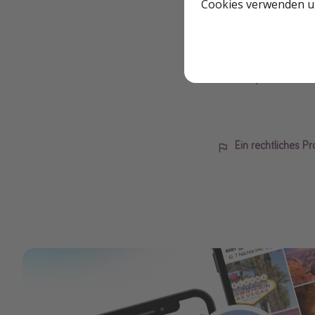
Cookies verwenden un
Florenz
Rom
Neapel
Ein rechtliches P