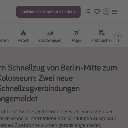
Individuelle Angebote finden
Individuelle Angebote finden
hrten
hrten
Airbnb
Airbnb
Städtereisen
Städtereisen
Flüge
Flüge
Frühbucher
Frühbucher
Kurzu
Kurzu
Im Schnellzug von Berlin-Mitte zum
Kolosseum: Zwei neue
Schnellzugverbindungen
angemeldet
icht nur Nachtzüge feiern ein Revival, auch tagsüber
ollen schnelle internationale Verbindungen ausgebaut
erden. Zwei solche wurden gerade angemeldet.