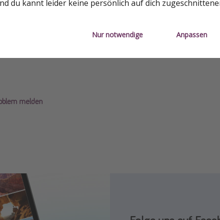
d du kannt leider keine persönlich auf dich zugeschnitten
Nur notwendige
Anpassen
roblem melden
Folge uns auf Inst