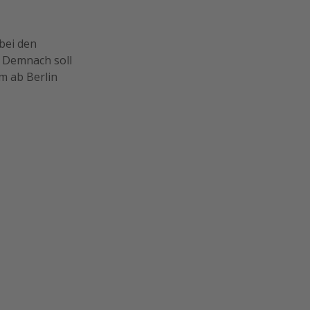
bei den
 Demnach soll
m ab Berlin