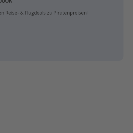
book
k!
euesten Reisetrends & besten
n Reise- & Flugdeals zu Piratenpreisen!
und die besten Reisehacks!