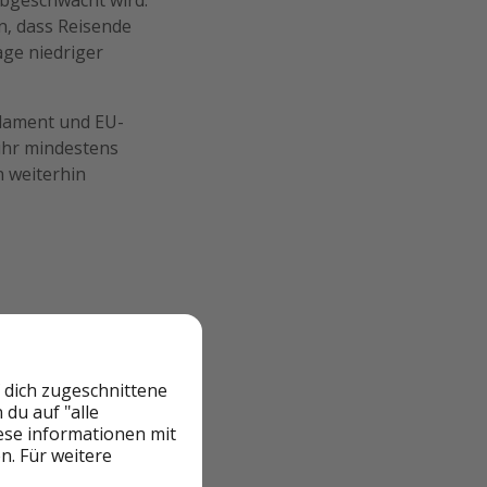
n, dass Reisende
ge niedriger
rlament und EU-
 ihr mindestens
n weiterhin
 dich zugeschnittene
du auf "alle
en. Bei
iese informationen mit
n. Für weitere