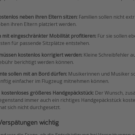
ostenlos neben ihren Eltern sitzen:
Familien sollen nicht ext
ben ihren Eltern platziert werden.
mit eingeschränkter Mobilität profitieren:
Für sie sollen eb
sten für passende Sitzplätze entstehen.
üssen kostenlos korrigiert werden:
Kleine Schreibfehler au
ebühr berichtigt werden können.
te sollen mit an Bord dürfen:
Musikerinnen und Musiker so
nftig einfacher im Flugzeug mitnehmen können.
s kostenloses größeres Handgepäckstück:
Der Wunsch, zusä
egenstand immer auch ein richtiges Handgepäckstück kost
t sich nicht durchgesetzt.
 Verspätungen wichtig
d war die Frage, ob die Entschädigung bei Verspätungen a