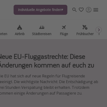
Individuelle Angebote finden
Individuelle Angebote finden
hrten
hrten
Airbnb
Airbnb
Städtereisen
Städtereisen
Flüge
Flüge
Frühbucher
Frühbucher
Kurzu
Kurzu
Neue EU-Fluggastrechte: Diese
Änderungen kommen auf euch zu
ie EU hat sich auf neue Regeln für Flugreisende
eeinigt. Die wichtigste Nachricht: Die Entschädigung ab
rei Stunden Verspätung bleibt erhalten. Trotzdem
ommen einige Änderungen auf Passagiere zu.