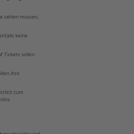
ra zahlen müssen,
enfalls keine
f Tickets sollen
llen ihre
tzlich zum
enlos
bgeschwächt wird.