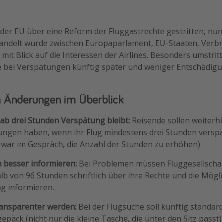
n der EU über eine Reform der Fluggastrechte gestritten, nun
ndelt wurde zwischen Europaparlament, EU-Staaten, Verb
 mit Blick auf die Interessen der Airlines. Besonders umstrit
e bei Verspätungen künftig später und weniger Entschäd
n Änderungen im Überblick
ab drei Stunden Verspätung bleibt:
Reisende sollen weiterh
ungen haben, wenn ihr Flug mindestens drei Stunden verspä
 war im Gespräch, die Anzahl der Stunden zu erhöhen)
n besser informieren:
Bei Problemen müssen Fluggesellscha
lb von 96 Stunden schriftlich über ihre Rechte und die Mögl
g informieren.
ransparenter werden:
Bei der Flugsuche soll künftig standar
epäck (nicht nur die kleine Tasche, die unter den Sitz passt