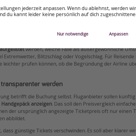
 bei außergewöhnlichen Umständen
tellungen jederzeit anpassen. Wenn du ablehnst, werden wi
d du kannt leider keine persönlich auf dich zugeschnitten
außergewöhnlichen Umständen gab es in der Vergangenhei
eriefen sich bei Verspätungen oder Annullierungen häufig au
 nachvollziehbar war, ob das wirklich stimmt oder ob sie t
Nur notwendige
Anpassen
 aufgelistet
werden, welche Fälle als außergewöhnliche Ums
l Extremwetter, Blitzschlag oder Vogelschlag. Für Reisende
 sie leichter prüfen können, ob die Begründung der Airline ü
 transparenter werden
ung betrifft die Buchung selbst. Fluganbieter sollen künfti
ve Handgepäck anzeigen
. Das soll den Preisvergleich einfac
denen der ursprünglich angezeigte Ticketpreis oft nur einen T
en abbildet.
, dass günstige Tickets verschwinden. Es soll aber klarer w