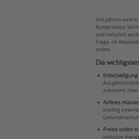
Seit Jahren wird i
Kompromiss. Verha
und natürlich auch
Frage, ob Reisend
sollen.
Die wichtigste
Entschädigung 
Ausgleichszahl
ankommt. (hier
Airlines müsse
künftig innerha
Geltendmachun
Preise sollen t
inklusive Handg