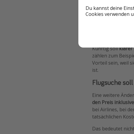
Mehr Klarheit
Du kannst deine Eins
Cookies verwenden un
Genau bei diesen 
Streit. Airlines b
für Reisende kaum
auf Geld haben.
Künftig soll
klarer
zählen zum Beispie
Vorteil sein, weil
ist.
Flugsuche soll
Eine weitere Änder
den Preis inklusi
bei Airlines, bei 
tatsächlichen Kost
Das bedeutet nicht