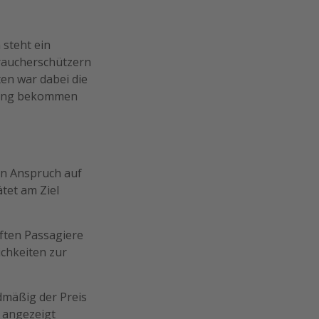
 steht ein
raucherschützern
ten war dabei die
igung bekommen
in Anspruch auf
tet am Ziel
ften Passagiere
ichkeiten zur
dmäßig der Preis
) angezeigt