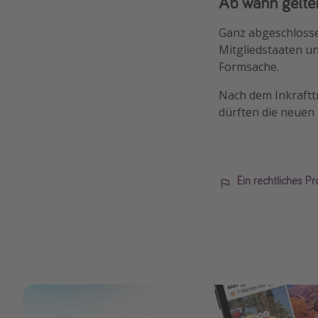
Ab wann gelte
Ganz abgeschlosse
Mitgliedstaaten un
Formsache.
Nach dem Inkraft
dürften die neuen
Ein rechtliches P