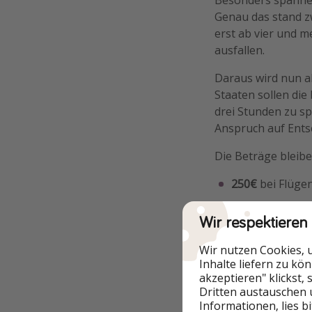
Genau das stand zw
erst ab vier und 
ausfallen.
Daraus wird nun a
Staaten sollen die
drei Stunden zu s
Anspruch auf Ent
Die Beträge bleibe
250€
bei Flügen
400€
bei Flügen
Wir respektieren
600€
bei Flügen
Wir nutzen Cookies, 
Inhalte liefern zu kö
Wichtig bleibt abe
akzeptieren" klickst,
außergewöhnlichen
Dritten austauschen 
Informationen, lies b