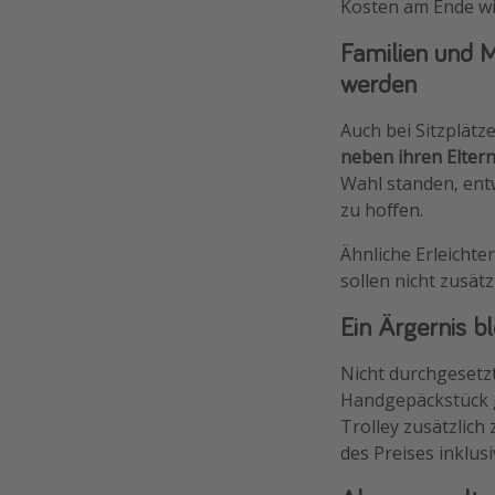
Kosten am Ende wi
Familien und M
werden
Auch bei Sitzplätz
neben ihren Elter
Wahl standen, entw
zu hoffen.
Ähnliche Erleichte
sollen nicht zusät
Ein Ärgernis b
Nicht durchgesetz
Handgepäckstück g
Trolley zusätzlich
des Preises inklus