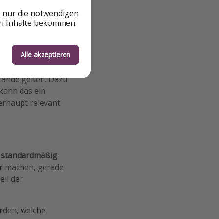
r nur die notwendigen
en Inhalte bekommen.
t immer wieder
f Gründe, bei denen
rotzdem Anspruch
Alle akzeptieren
tände gelten. Dazu
 kann das ein
berhaupt relevant
g
standardmäßig
her machen, gerade
eil der
erden, welche