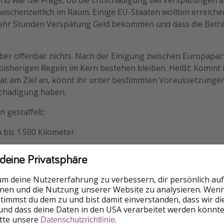
ischenzeitlich im Raum. Einige EU-Staaten wollten erreiche
mehr Stunden Verspätung Geld bekommen und dass die Beträ
ber offenbar nichts. Nach der Einigung zwischen Europapa
 bisherigen Regeln im Kern bestehen bleiben. Heißt: Kommt
pät am Ziel an, könnt ihr unter bestimmten Voraussetzunge
schädigung haben.
n gestaffelt:
 bis 1.500 Kilometer
 bis 3.500 Kilometer sowie innerhalb der EU
 deine Privatsphäre
 über 3.500 Kilometer
um deine Nutzererfahrung zu verbessern, dir persönlich auf
nnen und die Nutzung unserer Website zu analysieren. Wenn 
r: Die Airline muss die Verspätung auch zu verantworten hab
 stimmst du dem zu und bist damit einverstanden, dass wir d
 Umständen muss sie in der Regel nicht zahlen.
und dass deine Daten in den USA verarbeitet werden könnte
itte unsere
.
Datenschutzrichtlinie