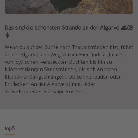
Normandie Urlaub
Goa Urlaub
Das sind die schönsten Strände an der Algarve 🌊🐚
St. Lucia Urlaub
☀️
Kefalonia Urlaub
Krabi Urlaub
Wenn du auf der Suche nach Traumstränden bist, führt
an der Algarve kein Weg vorbei. Hier findest du alles –
Tulum Urlaub
von idyllischen, versteckten Buchten bis hin zu
Sri Lanka Rundreise
kilometerlangen Sandstränden, die sich an roten
Japan Rundreise
Klippen entlangschlängeln. Ob Sonnenbaden oder
Entdecken: An der Algarve kommt jeder
Strandliebhaber auf seine Kosten.
Reisethemen
Alle Reisethemen
Wellnessurlaub
Disneyland Paris
top5
Roadtrips