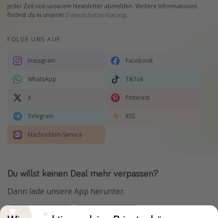
jeder Zeit von unserem Newsletter abmelden. Weitere Informationen
findest du in unserer
Datenschutzerklärung
.
FOLGE UNS AUF
Instagram
Facebook
WhatsApp
TikTok
X
Pinterest
Telegram
RSS
Nachrichten-Service
Du willst keinen Deal mehr verpassen?
Dann lade unsere App herunter.