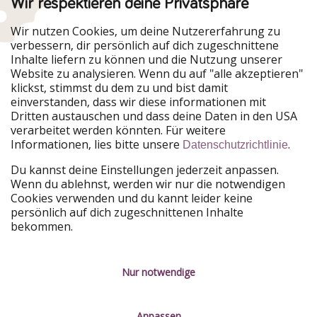
Wir respektieren deine Privatsphäre
Urlaubspiraten ist Teil der HolidayPirates Group
Wir nutzen Cookies, um deine Nutzererfahrung zu
verbessern, dir persönlich auf dich zugeschnittene
Unsere Märkte
Inhalte liefern zu können und die Nutzung unserer
Website zu analysieren. Wenn du auf "alle akzeptieren"
PiratinViaggio
HolidayPirates
klickst, stimmst du dem zu und bist damit
VakantiePiraten
WakacyjniPiraci
einverstanden, dass wir diese informationen mit
VoyagesPirates
Ferienpiraten
Dritten austauschen und dass deine Daten in den USA
Urlaubspiraten
ViajerosPiratas
verarbeitet werden könnten. Für weitere
TravelPirates
Informationen, lies bitte unsere
.
Datenschutzrichtlinie
Unsere Gruppe
Du kannst deine Einstellungen jederzeit anpassen.
HolidayPirates Group
Wenn du ablehnst, werden wir nur die notwendigen
Cookies verwenden und du kannt leider keine
Lerne uns kennen
Rechtliches
persönlich auf dich zugeschnittenen Inhalte
bekommen.
Über uns
Datenschutz
Karriere
Impressum
Nur notwendige
Presse
Unsere Regeln
Anpassen