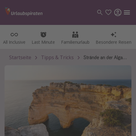
All Inclusive
All Inclusive
Last Minute
Last Minute
Familienurlaub
Familienurlaub
Besondere Reisen
Besondere Reisen
Kategorien
Flüge
Startseite
Tipps & Tricks
Strände an der Algarve
Hotel
Pauschalreisen
Kreuzfahrten
Reiseziele
Alle Reiseziele
Bodensee Urlaub
Gozo Urlaub