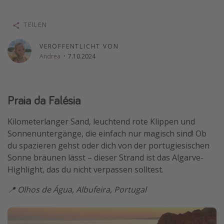
Wochenendtrip
TEILEN
Singlereisen
Strandurlaub
VERÖFFENTLICHT VON
Andrea
·
7.10.2024
Gruppenreisen
Hotels in Hamburg
Hotels in Amsterdam
Praia da Falésia
Hotels am Achensee
Kilometerlanger Sand, leuchtend rote Klippen und
Sonnenuntergänge, die einfach nur magisch sind! Ob
Weitere Themen
du spazieren gehst oder dich von der portugiesischen
Reise Journal
Sonne bräunen lässt – dieser Strand ist das Algarve-
Highlight, das du nicht verpassen solltest.
Familienurlaub in der Türkei
Rundreisen in Thailand
📍 Olhos de Água, Albufeira, Portugal
Bahnreisen in der Schweiz
Reisepassfreie Reiseziele