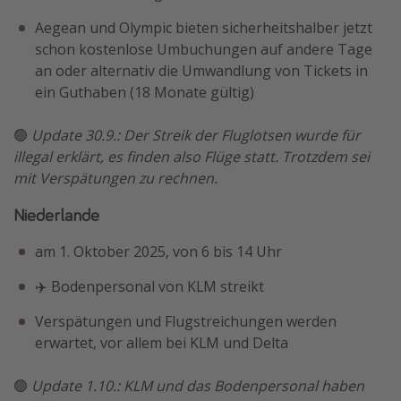
Travel Know How
Aegean und Olympic bieten sicherheitshalber jetzt
schon kostenlose Umbuchungen auf andere Tage
Silvesterreisen
an oder alternativ die Umwandlung von Tickets in
Last Minute Urlaub Mallorca
ein Guthaben (18 Monate gültig)
Last Minute Urlaub Deutschland
🟢
Update 30.9.: Der Streik der Fluglotsen wurde für
illegal erklärt, es finden also Flüge statt. Trotzdem sei
mit Verspätungen zu rechnen.
Niederlande
am 1. Oktober 2025, von 6 bis 14 Uhr
✈️ Bodenpersonal von KLM streikt
Verspätungen und Flugstreichungen werden
erwartet, vor allem bei KLM und Delta
🟢
Update 1.10.: KLM und das Bodenpersonal haben