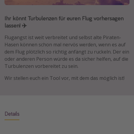
Normandie Urlaub
Goa Urlaub
Ihr könnt Turbulenzen für euren Flug vorhersagen
lassen! ✈️
St. Lucia Urlaub
Kefalonia Urlaub
Flugangst ist weit verbreitet und selbst alte Piraten-
Hasen können schon mal nervös werden, wenn es auf
Krabi Urlaub
dem Flug plötzlich so richtig anfängt zu ruckeln. Der ein
Tulum Urlaub
oder anderen Person würde es da sicher helfen, auf die
Sri Lanka Rundreise
Turbulenzen vorbereitet zu sein.
Japan Rundreise
Wir stellen euch ein Tool vor, mit dem das möglich ist!
Reisethemen
Alle Reisethemen
Wellnessurlaub
Details
Disneyland Paris
Roadtrips