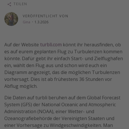
TEILEN
Wochenendtrip
Singlereisen
VERÖFFENTLICHT VON
Gina
·
1.3.2026
Strandurlaub
Gruppenreisen
Hotels in Hamburg
Auf der Website
turbli.com
könnt ihr herausfinden, ob
es auf eurem geplanten Flug zu Turbulenzen kommen
Hotels in Amsterdam
könnte. Dafür gebt ihr einfach Start- und Zielflughafen
Hotels am Achensee
ein, wählt den Flug aus und schon wird euch ein
Diagramm angezeigt, das die möglichen Turbulenzen
vorhersagt. Dies ist ab frühestens 36 Stunden vor
Weitere Themen
Abflug möglich.
Reise Journal
Die Daten auf turbli beruhen auf dem Global Forecast
Familienurlaub in der Türkei
System (GFS) der National Oceanic and Atmospheric
Rundreisen in Thailand
Administration (NOAA), einer Wetter- und
Ozeanografiebehörde der Vereinigten Staaten und
Bahnreisen in der Schweiz
einer Vorhersage zu Windgeschwindigkeiten. Man
Reisepassfreie Reiseziele