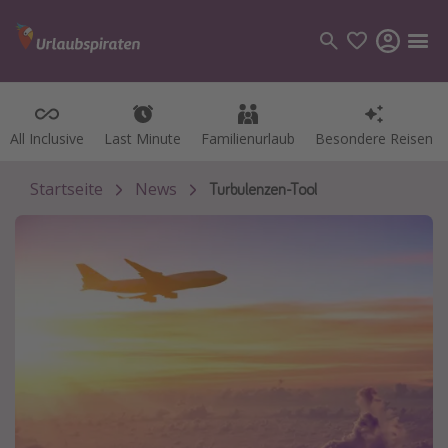
All Inclusive
All Inclusive
Last Minute
Last Minute
Familienurlaub
Familienurlaub
Besondere Reisen
Besondere Reisen
Kategorien
Flüge
Startseite
News
Turbulenzen-Tool
Hotel
Pauschalreisen
Kreuzfahrten
Reiseziele
Alle Reiseziele
Bodensee Urlaub
Gozo Urlaub