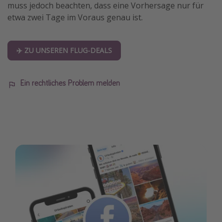
muss jedoch beachten, dass eine Vorhersage nur für
Travel Know How
etwa zwei Tage im Voraus genau ist.
Silvesterreisen
Last Minute Urlaub Mallorca
✈️ ZU UNSEREN FLUG-DEALS
Last Minute Urlaub Deutschland
Ein rechtliches Problem melden