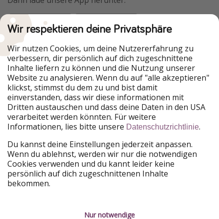
Dann lade unsere App herunter.
Wir respektieren deine Privatsphäre
Urlaubspiraten ist Teil der HolidayPirates Group
Wir nutzen Cookies, um deine Nutzererfahrung zu
verbessern, dir persönlich auf dich zugeschnittene
Unsere Märkte
Inhalte liefern zu können und die Nutzung unserer
Website zu analysieren. Wenn du auf "alle akzeptieren"
PiratinViaggio
HolidayPirates
klickst, stimmst du dem zu und bist damit
VakantiePiraten
WakacyjniPiraci
einverstanden, dass wir diese informationen mit
VoyagesPirates
Ferienpiraten
Dritten austauschen und dass deine Daten in den USA
Urlaubspiraten
ViajerosPiratas
verarbeitet werden könnten. Für weitere
TravelPirates
Informationen, lies bitte unsere
.
Datenschutzrichtlinie
Unsere Gruppe
Du kannst deine Einstellungen jederzeit anpassen.
HolidayPirates Group
Wenn du ablehnst, werden wir nur die notwendigen
Cookies verwenden und du kannt leider keine
Lerne uns kennen
Rechtliches
persönlich auf dich zugeschnittenen Inhalte
bekommen.
Über uns
Datenschutz
Karriere
Impressum
Nur notwendige