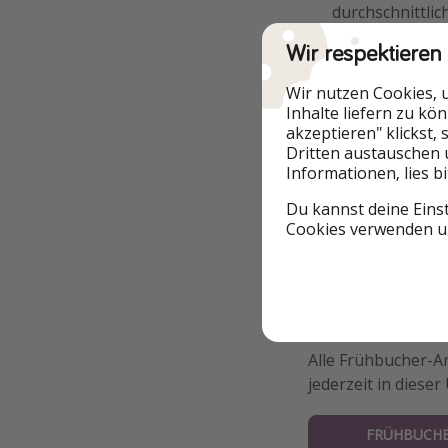
durchschnittli
manche Abflug
Wir respektieren
Hotels nicht me
Reisende.
Wir nutzen Cookies, 
Inhalte liefern zu kö
Zusammenfassend 
akzeptieren" klickst,
Dritten austauschen 
besten Deals!
Der M
Informationen, lies b
Billigflieger kenn
des Folgejahres bu
Du kannst deine Eins
werden die meiste
Cookies verwenden un
selbst nicht bei Sa
Grundauslastung e
Wie finde ich
Alle Frühbucher-An
jederzeit in dieser
FRÜHBUCHE