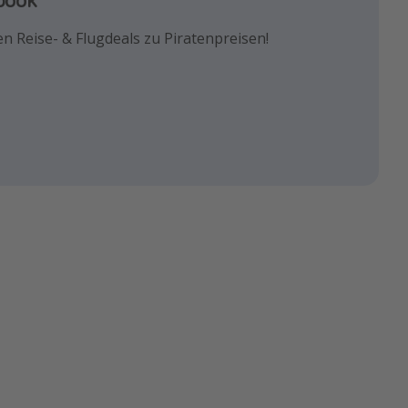
euesten Reisetrends & besten
n Reise- & Flugdeals zu Piratenpreisen!
und die besten Reisehacks!