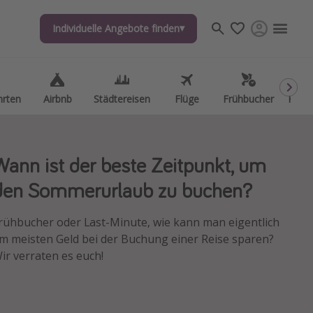
Individuelle Angebote finden
Individuelle Angebote finden
hrten
hrten
Airbnb
Airbnb
Städtereisen
Städtereisen
Flüge
Flüge
Frühbucher
Frühbucher
Kurzu
Kurzu
Wann ist der beste Zeitpunkt, um
den Sommerurlaub zu buchen?
rühbucher oder Last-Minute, wie kann man eigentlich
m meisten Geld bei der Buchung einer Reise sparen?
ir verraten es euch!