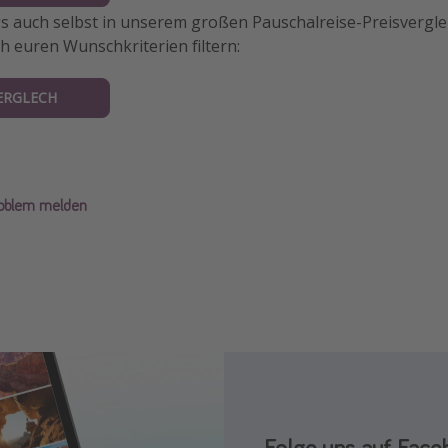
gs auch selbst in unserem großen Pauschalreise-Preisvergl
h euren Wunschkriterien filtern:
ERGLECH
roblem melden
Folge uns auf Inst
Folge uns auf Face
Folge uns auf TikTo