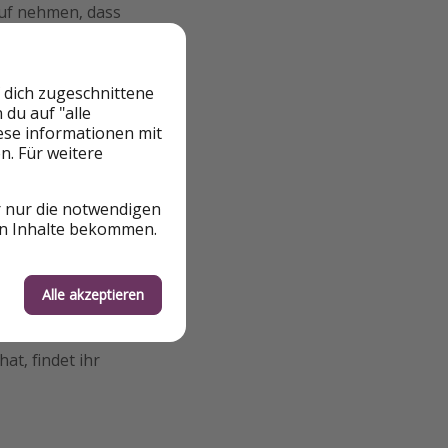
auf nehmen, dass
er auch manche
r flexible
 dich zugeschnittene
du auf "alle
r sichern sich die
iese informationen mit
n. Für weitere
ugpreisen einiger
r die Sommerferien
 Bis zum Abflug
r nur die notwendigen
eiswert angeboten,
en Inhalte bekommen.
ine gewisse
Alle akzeptieren
at, findet ihr