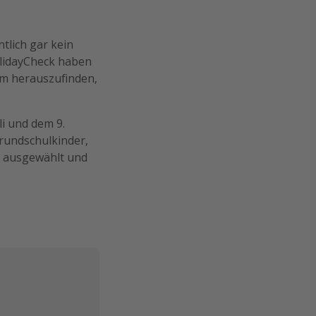
tlich gar kein
olidayCheck haben
um herauszufinden,
li und dem 9.
rundschulkinder,
ausgewählt und