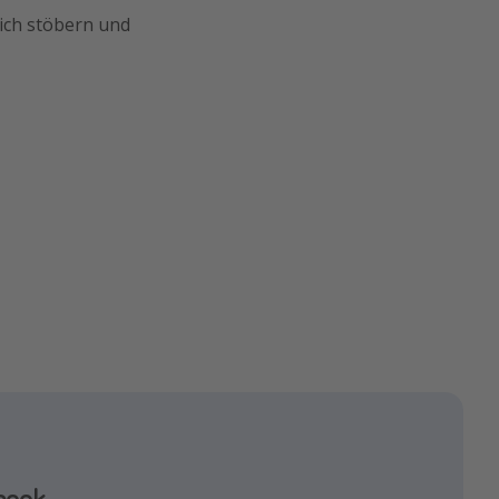
eich stöbern und
agram
book
k!