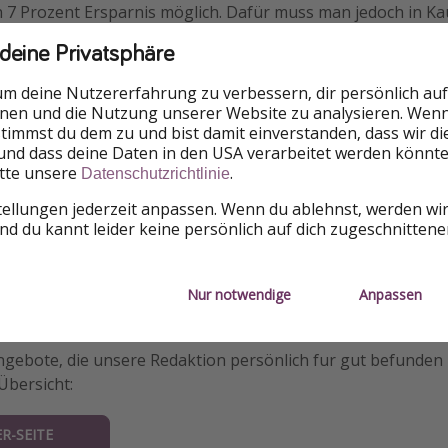
ch 7 Prozent Ersparnis möglich. Dafür muss man jedoch in K
häfen, bestimmte Flugverbindungen, Zimmerkategorien od
 deine Privatsphäre
hr Verfügbar sind. Diese Variante empfiehlt sich also eher fü
um deine Nutzererfahrung zu verbessern, dir persönlich auf
nnen und die Nutzung unserer Website zu analysieren. Wenn 
kann man getrost sagen:
Frühbucher ade – Ultra-Frühbuche
 stimmst du dem zu und bist damit einverstanden, dass wir d
und dass deine Daten in den USA verarbeitet werden könnte
echanismus ist hier in etwa derselbe, wie ihr es von den Fl
itte unsere
.
Datenschutzrichtlinie
t. Wenn beispielsweise Easyjet Mitte September die Flüge fü
chbar macht, haben die Flugpreise ihren niedrigsten Stand.
tellungen jederzeit anpassen. Wenn du ablehnst, werden wi
n Flüge im nachfragestarken Hochsommer nie wieder so pr
d du kannt leider keine persönlich auf dich zugeschnitten
les. Die Airlines wollen mit dieser Preispolitik bereits früh e
rreichen.
Nur notwendige
Anpassen
 die besten Frühbucher-Schnäppchen?
gebote, die unsere Redaktion persönlich fur gut befunden h
 Übersicht:
R-SEITE