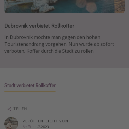
Normandie Urlaub
Goa Urlaub
Dubrovnik verbietet Rollkoffer
St. Lucia Urlaub
Kefalonia Urlaub
In Dubrovnik möchte man gegen den hohen
Krabi Urlaub
Touristenandrang vorgehen. Nun wurde ab sofort
verboten, Koffer durch die Stadt zu rollen.
Tulum Urlaub
Sri Lanka Rundreise
Japan Rundreise
Stadt verbietet Rollkoffer
Reisethemen
Alle Reisethemen
Wellnessurlaub
TEILEN
Disneyland Paris
VERÖFFENTLICHT VON
Roadtrips
Steffi
·
1.7.2023