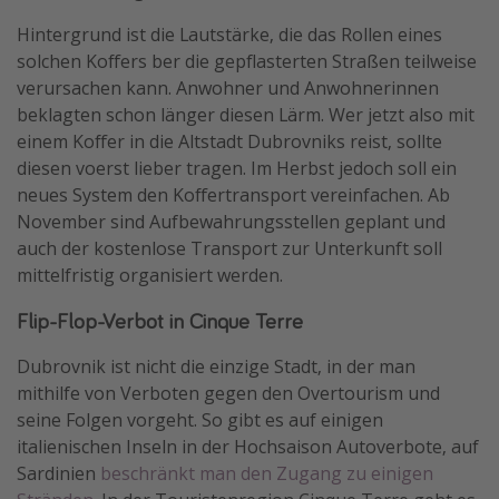
Travel Know How
Hintergrund ist die Lautstärke, die das Rollen eines
solchen Koffers ber die gepflasterten Straßen teilweise
Silvesterreisen
verursachen kann. Anwohner und Anwohnerinnen
Last Minute Urlaub Mallorca
beklagten schon länger diesen Lärm. Wer jetzt also mit
Last Minute Urlaub Deutschland
einem Koffer in die Altstadt Dubrovniks reist, sollte
diesen voerst lieber tragen. Im Herbst jedoch soll ein
neues System den Koffertransport vereinfachen. Ab
November sind Aufbewahrungsstellen geplant und
auch der kostenlose Transport zur Unterkunft soll
mittelfristig organisiert werden.
Flip-Flop-Verbot in Cinque Terre
Dubrovnik ist nicht die einzige Stadt, in der man
mithilfe von Verboten gegen den Overtourism und
seine Folgen vorgeht. So gibt es auf einigen
italienischen Inseln in der Hochsaison Autoverbote, auf
Sardinien
beschränkt man den Zugang zu einigen