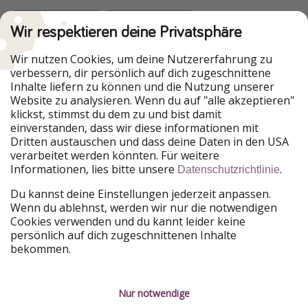
Wir respektieren deine Privatsphäre
Urlaubspiraten ist Teil der HolidayPirates Group
Wir nutzen Cookies, um deine Nutzererfahrung zu
verbessern, dir persönlich auf dich zugeschnittene
Unsere Märkte
Inhalte liefern zu können und die Nutzung unserer
Website zu analysieren. Wenn du auf "alle akzeptieren"
PiratinViaggio
HolidayPirates
klickst, stimmst du dem zu und bist damit
VakantiePiraten
WakacyjniPiraci
einverstanden, dass wir diese informationen mit
VoyagesPirates
Ferienpiraten
Dritten austauschen und dass deine Daten in den USA
Urlaubspiraten
ViajerosPiratas
verarbeitet werden könnten. Für weitere
TravelPirates
Informationen, lies bitte unsere
.
Datenschutzrichtlinie
Unsere Gruppe
Du kannst deine Einstellungen jederzeit anpassen.
HolidayPirates Group
Wenn du ablehnst, werden wir nur die notwendigen
Cookies verwenden und du kannt leider keine
Lerne uns kennen
Rechtliches
persönlich auf dich zugeschnittenen Inhalte
bekommen.
Über uns
Datenschutz
Karriere
Impressum
Nur notwendige