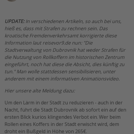
Wochenendtrip
Singlereisen
UPDATE:
In verschiedenen Artikeln, so auch bei uns,
Strandurlaub
hieß es, dass mit Strafen zu rechnen sein. Das
kroatische Fremdenverkehrsamt korrigierte diese
Gruppenreisen
Information laut reisevor9.de nun: "Die
Hotels in Hamburg
Stadtverwaltung von Dubrovnik hat weder Strafen für
Hotels in Amsterdam
die Nutzung von Rollkoffern im historischen Zentrum
eingeführt, noch hat diese die Absicht, dies künftig zu
Hotels am Achensee
tun." Man wolle stattdessen sensibilisieren, unter
anderem mit einem informativen Animationsvideo.
Weitere Themen
Hier unsere alte Meldung dazu:
Reise Journal
Um den Lärm in der Stadt zu reduzieren - auch in der
Familienurlaub in der Türkei
Nacht, führt die Stadt Dubrovnik ab sofort ein auf den
Rundreisen in Thailand
ersten Blick kurios klingendes Verbot ein. Wer beim
Bahnreisen in der Schweiz
Rollen eines Koffers in der Stadt erwischt wird, dem
droht ein Bußgeld in Höhe von 265€.
Reisepassfreie Reiseziele