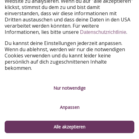
Website zu analysieren. Wenn du auf "alle akzeptieren"
klickst, stimmst du dem zu und bist damit
KOMMENTAR SENDEN
einverstanden, dass wir diese informationen mit
Dritten austauschen und dass deine Daten in den USA
verarbeitet werden könnten. Für weitere
Informationen, lies bitte unsere
.
Datenschutzrichtlinie
Du kannst deine Einstellungen jederzeit anpassen.
Melde dich für unseren Newsletter
Wenn du ablehnst, werden wir nur die notwendigen
Cookies verwenden und du kannt leider keine
an
persönlich auf dich zugeschnittenen Inhalte
bekommen.
Die besten Deals und aktuellen Reiseinfos immer im Postfach mit
unserem Newsletter
Nur notwendige
Anpassen
Registrieren
Indem du zustimmst, willigst du zugleich gem. Art. 49 Abs. 1 lit. a DSGVO
Alle akzeptieren
ein, dass deine Daten in den USA verarbeitet werden. Du kannst dich
jeder Zeit von unserem Newsletter abmelden. Weitere Informationen
findest du in unserer
Datenschutzerklärung
.