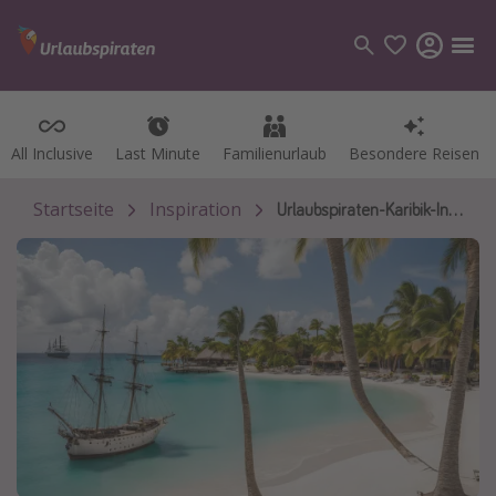
All Inclusive
Last Minute
Familienurlaub
Besondere Reisen
Kategorien
Flüge
Startseite
Inspiration
Urlaubspiraten-Karibik-Insel
Hotel
Pauschalreisen
Kreuzfahrten
Reiseziele
Alle Reiseziele
Bodensee Urlaub
Gozo Urlaub