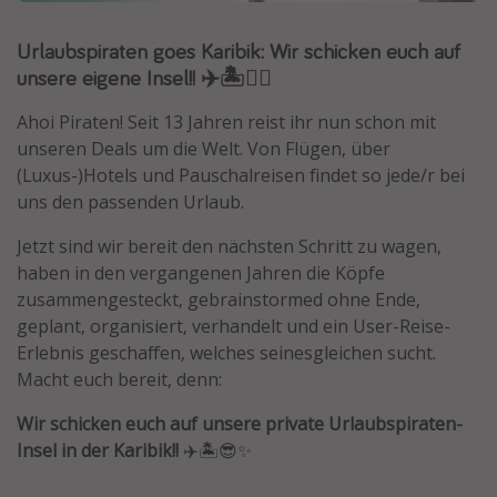
Normandie Urlaub
Urlaubspiraten goes Karibik: Wir schicken euch auf
Goa Urlaub
unsere eigene Insel!! ✈️🏝️🏴‍☠️
St. Lucia Urlaub
Ahoi Piraten! Seit 13 Jahren reist ihr nun schon mit
Kefalonia Urlaub
unseren Deals um die Welt. Von Flügen, über
Krabi Urlaub
(Luxus-)Hotels und Pauschalreisen findet so jede/r bei
uns den passenden Urlaub.
Tulum Urlaub
Sri Lanka Rundreise
Jetzt sind wir bereit den nächsten Schritt zu wagen,
haben in den vergangenen Jahren die Köpfe
Japan Rundreise
zusammengesteckt, gebrainstormed ohne Ende,
geplant, organisiert, verhandelt und ein User-Reise-
Reisethemen
Erlebnis geschaffen, welches seinesgleichen sucht.
Macht euch bereit, denn:
Alle Reisethemen
Wellnessurlaub
Wir schicken euch auf unsere private Urlaubspiraten-
Insel in der Karibik!!
✈️🏝️😎✨
Disneyland Paris
Roadtrips