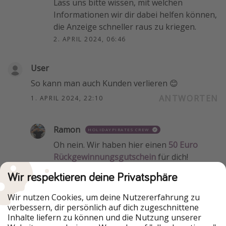
Lass uns bitte wissen, mit welchen
Informationen wir dir dabei helfen können,
die Anzeige schneller raus zu kriegen.
2. APRIL 2024, 06:46
User
So kann man auch Kunden verlieren 😊
ANTWORTEN
1. APRIL 2024, 22:10
Ramon
HOLIDAYPIRATES CREW
Oh nein. Wir haben hier einen
50 Euro
Rückgewinnungsgutschein
für dich!
2. APRIL 2024, 06:44
Wir respektieren deine Privatsphäre
Wir nutzen Cookies, um deine Nutzererfahrung zu
Zeige mehr
verbessern, dir persönlich auf dich zugeschnittene
Inhalte liefern zu können und die Nutzung unserer