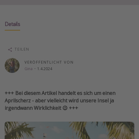
Wochenendtrip
Singlereisen
Details
Strandurlaub
Gruppenreisen
Hotels in Hamburg
TEILEN
Hotels in Amsterdam
VERÖFFENTLICHT VON
Hotels am Achensee
Gina
·
1.4.2024
Weitere Themen
+++ Bei diesem Artikel handelt es sich um einen
Reise Journal
Aprilscherz - aber vielleicht wird unsere Insel ja
Familienurlaub in der Türkei
irgendwann Wirklichkeit 😉 +++
Rundreisen in Thailand
Bahnreisen in der Schweiz
Reisepassfreie Reiseziele