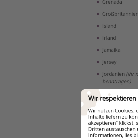
Grenada
Großbritannien
Island
Irland
Jamaika
Jersey
Jordanien
(ihr
beantragen)
Kuba
(aber Ges
Wir respektieren
Liechtenstein
Wir nutzen Cookies, 
Inhalte liefern zu kö
Lettland
akzeptieren" klickst,
Dritten austauschen 
Luxemburg
Informationen, lies b