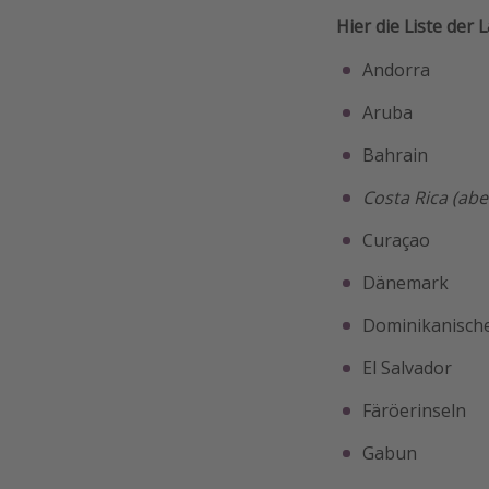
Hier die Liste der
Andorra
Aruba
Bahrain
Costa Rica (abe
Curaçao
Dänemark
Dominikanisch
El Salvador
Färöerinseln
Gabun