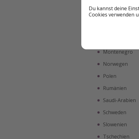
Malediven
(bei
Du kannst deine Eins
Cookies verwenden un
Mexiko
Moldau
(ab 17.
Mongolei
Montenegro
Norwegen
Polen
Rumänien
Saudi-Arabien
Schweden
Slowenien
Tschechien