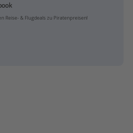
agram
book
k!
euesten Reisetrends & besten
n Reise- & Flugdeals zu Piratenpreisen!
und die besten Reisehacks!