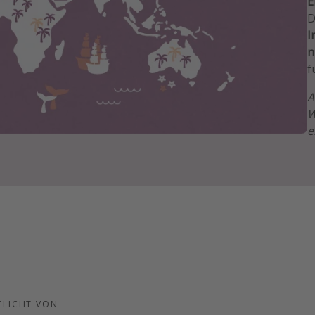
E
D
I
n
f
A
W
e
TLICHT VON