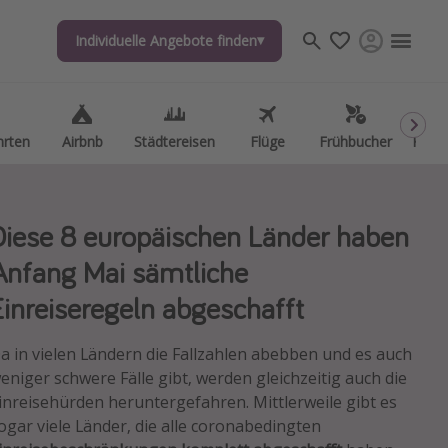
Individuelle Angebote finden
Individuelle Angebote finden
hrten
hrten
Airbnb
Airbnb
Städtereisen
Städtereisen
Flüge
Flüge
Frühbucher
Frühbucher
Kurzu
Kurzu
Diese 8 europäischen Länder haben
Anfang Mai sämtliche
Einreiseregeln abgeschafft
a in vielen Ländern die Fallzahlen abebben und es auch
eniger schwere Fälle gibt, werden gleichzeitig auch die
inreisehürden heruntergefahren. Mittlerweile gibt es
ogar viele
Länder, die alle coronabedingten