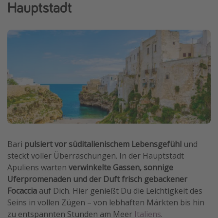
Hauptstadt
Wochenendtrip
Singlereisen
Strandurlaub
Gruppenreisen
Hotels in Hamburg
Hotels in Amsterdam
Hotels am Achensee
Weitere Themen
Bari
pulsiert vor süditalienischem Lebensgefühl
und
Reise Journal
steckt voller Überraschungen. In der Hauptstadt
Apuliens warten
verwinkelte Gassen, sonnige
Familienurlaub in der Türkei
Uferpromenaden und der Duft frisch gebackener
Rundreisen in Thailand
Focaccia
auf Dich. Hier genießt Du die Leichtigkeit des
Bahnreisen in der Schweiz
Seins in vollen Zügen – von lebhaften Märkten bis hin
zu entspannten Stunden am Meer
Italiens
.
Reisepassfreie Reiseziele