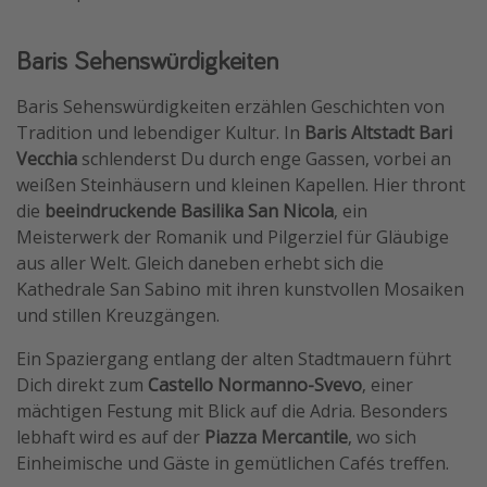
Travel Know How
Baris Sehenswürdigkeiten
Silvesterreisen
Last Minute Urlaub Mallorca
Baris Sehenswürdigkeiten erzählen Geschichten von
Tradition und lebendiger Kultur. In
Baris Altstadt Bari
Last Minute Urlaub Deutschland
Vecchia
schlenderst Du durch enge Gassen, vorbei an
weißen Steinhäusern und kleinen Kapellen. Hier thront
die
beeindruckende Basilika San Nicola
, ein
Meisterwerk der Romanik und Pilgerziel für Gläubige
aus aller Welt. Gleich daneben erhebt sich die
Kathedrale San Sabino mit ihren kunstvollen Mosaiken
und stillen Kreuzgängen.
Ein Spaziergang entlang der alten Stadtmauern führt
Dich direkt zum
Castello Normanno-Svevo
, einer
mächtigen Festung mit Blick auf die Adria. Besonders
lebhaft wird es auf der
Piazza Mercantile
, wo sich
Einheimische und Gäste in gemütlichen Cafés treffen.