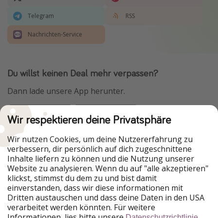
Telegram
RSS
Nachrichten-Service
Du willst keinen Deal mehr verpassen?
Dann lade unsere App herunter.
Wir respektieren deine Privatsphäre
Urlaubspiraten ist Teil der HolidayPirates Group
Wir nutzen Cookies, um deine Nutzererfahrung zu
verbessern, dir persönlich auf dich zugeschnittene
Unsere Märkte
Inhalte liefern zu können und die Nutzung unserer
Website zu analysieren. Wenn du auf "alle akzeptieren"
PiratinViaggio
HolidayPirates
klickst, stimmst du dem zu und bist damit
VakantiePiraten
WakacyjniPiraci
einverstanden, dass wir diese informationen mit
VoyagesPirates
Ferienpiraten
Dritten austauschen und dass deine Daten in den USA
Urlaubspiraten
ViajerosPiratas
verarbeitet werden könnten. Für weitere
TravelPirates
Informationen, lies bitte unsere
.
Datenschutzrichtlinie