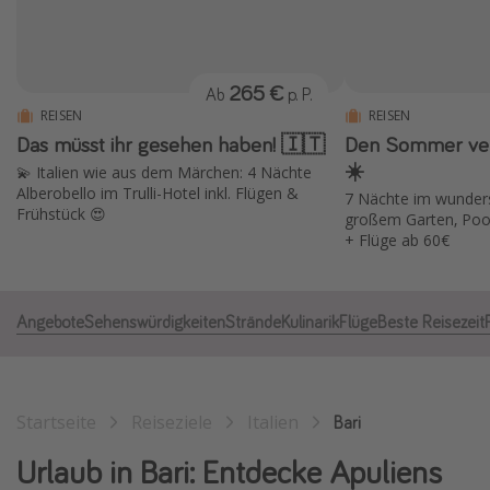
Normandie Urlaub
Goa Urlaub
265 €
Ab
p. P.
St. Lucia Urlaub
REISEN
REISEN
Kefalonia Urlaub
Das müsst ihr gesehen haben! 🇮🇹
Den Sommer verl
Krabi Urlaub
☀️
💫 Italien wie aus dem Märchen: 4 Nächte
Alberobello im Trulli-Hotel inkl. Flügen &
7 Nächte im wunderschönen 4* Hotel mit
Tulum Urlaub
Frühstück 😍
großem Garten, Pool 
Sri Lanka Rundreise
+ Flüge ab 60€
Japan Rundreise
Angebote
Sehenswürdigkeiten
Strände
Kulinarik
Flüge
Beste Reisezeit
Reisethemen
Alle Reisethemen
Wellnessurlaub
Startseite
Reiseziele
Italien
Bari
Disneyland Paris
Urlaub in Bari: Entdecke Apuliens
Roadtrips