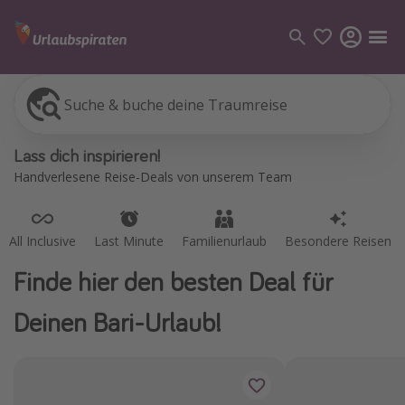
Suche & buche deine Traumreise
All Inclusive
Last Minute
Familienurlaub
Besondere Reisen
Kategorien
Lass dich inspirieren!
Flüge
Handverlesene Reise-Deals von unserem Team
Hotel
Pauschalreisen
All Inclusive
Last Minute
Familienurlaub
Besondere Reisen
Kreuzfahrten
Finde hier den besten Deal für
Reiseziele
Deinen Bari-Urlaub!
Alle Reiseziele
Bodensee Urlaub
Gozo Urlaub