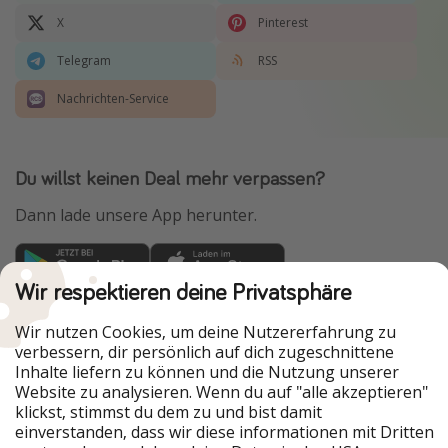
X
Pinterest
Telegram
RSS
Nachrichten-Service
Du willst keinen Deal mehr verpassen?
Dann lade unsere App herunter.
Wir respektieren deine Privatsphäre
Urlaubspiraten ist Teil der HolidayPirates Group
Wir nutzen Cookies, um deine Nutzererfahrung zu
Unsere Märkte
verbessern, dir persönlich auf dich zugeschnittene
Inhalte liefern zu können und die Nutzung unserer
PiratinViaggio
HolidayPirates
Website zu analysieren. Wenn du auf "alle akzeptieren"
VakantiePiraten
WakacyjniPiraci
klickst, stimmst du dem zu und bist damit
VoyagesPirates
Ferienpiraten
einverstanden, dass wir diese informationen mit Dritten
Urlaubspiraten
ViajerosPiratas