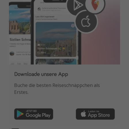
Melde dich für unseren Newsletter an
Downloade unsere App
Erhalte die besten Reisedeals, Urlaubshacks &
Buche die besten Reiseschnäppchen als
Inspiration!
Erstes.
Registrieren