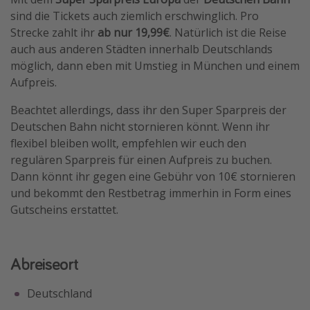
sind die Tickets auch ziemlich erschwinglich. Pro
Travel Know How
Strecke zahlt ihr
ab nur 19,99€
. Natürlich ist die Reise
Silvesterreisen
auch aus anderen Städten innerhalb Deutschlands
Last Minute Urlaub Mallorca
möglich, dann eben mit Umstieg in München und einem
Aufpreis.
Last Minute Urlaub Deutschland
Beachtet allerdings, dass ihr den Super Sparpreis der
Deutschen Bahn nicht stornieren könnt. Wenn ihr
flexibel bleiben wollt, empfehlen wir euch den
regulären Sparpreis für einen Aufpreis zu buchen.
Dann könnt ihr gegen eine Gebühr von 10€ stornieren
und bekommt den Restbetrag immerhin in Form eines
Gutscheins erstattet.
Abreiseort
Deutschland