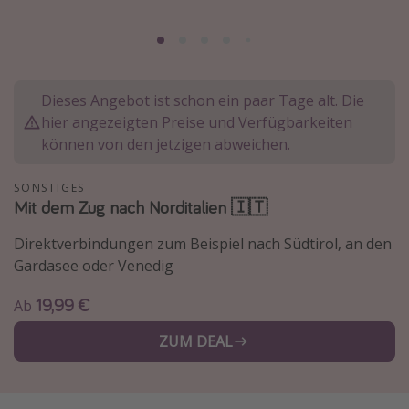
Normandie Urlaub
Goa Urlaub
St. Lucia Urlaub
Dieses Angebot ist schon ein paar Tage alt. Die
Kefalonia Urlaub
hier angezeigten Preise und Verfügbarkeiten
Krabi Urlaub
können von den jetzigen abweichen.
Tulum Urlaub
SONSTIGES
Sri Lanka Rundreise
Mit dem Zug nach Norditalien 🇮🇹
Japan Rundreise
Direktverbindungen zum Beispiel nach Südtirol, an den
Gardasee oder Venedig
Reisethemen
19,99 €
Ab
Alle Reisethemen
ZUM DEAL
Wellnessurlaub
Disneyland Paris
Roadtrips