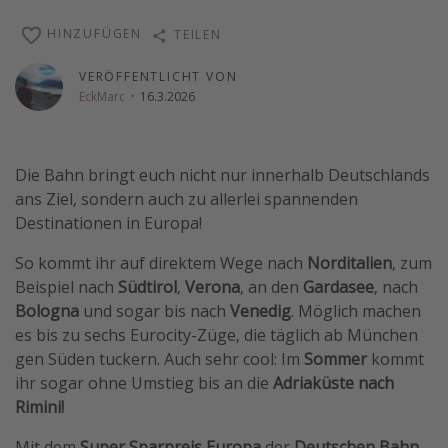
Wochenendtrip
HINZUFÜGEN
TEILEN
Singlereisen
VERÖFFENTLICHT VON
Strandurlaub
EckMarc
·
16.3.2026
Gruppenreisen
Hotels in Hamburg
Die Bahn bringt euch nicht nur innerhalb Deutschlands
Hotels in Amsterdam
ans Ziel, sondern auch zu allerlei spannenden
Hotels am Achensee
Destinationen in Europa!
So kommt ihr auf direktem Wege nach
Norditalien
, zum
Weitere Themen
Beispiel nach
Südtirol
,
Verona
, an den
Gardasee
, nach
Bologna
und sogar bis nach
Venedig
. Möglich machen
Reise Journal
es bis zu sechs Eurocity-Züge, die täglich ab München
Familienurlaub in der Türkei
gen Süden tuckern. Auch sehr cool: Im
Sommer
kommt
Rundreisen in Thailand
ihr sogar ohne Umstieg bis an die
Adriaküste nach
Rimini!
Bahnreisen in der Schweiz
Reisepassfreie Reiseziele
Mit dem
Super Sparpreis Europa
der
Deutschen Bahn