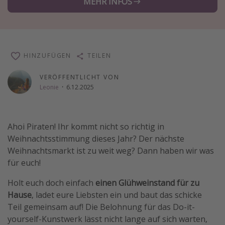
MEHR INFOS
Wochenendtrip
Singlereisen
Strandurlaub
HINZUFÜGEN
TEILEN
Gruppenreisen
Hotels in Hamburg
VERÖFFENTLICHT VON
Leonie
·
6.12.2025
Hotels in Amsterdam
Hotels am Achensee
Ahoi Piraten! Ihr kommt nicht so richtig in
Weihnachtsstimmung dieses Jahr? Der nächste
Weitere Themen
Weihnachtsmarkt ist zu weit weg? Dann haben wir was
Reise Journal
für euch!
Familienurlaub in der Türkei
Holt euch doch einfach
einen Glühweinstand für zu
Rundreisen in Thailand
Hause
, ladet eure Liebsten ein und baut das schicke
Bahnreisen in der Schweiz
Teil gemeinsam auf! Die Belohnung für das Do-it-
yourself-Kunstwerk lässt nicht lange auf sich warten,
Reisepassfreie Reiseziele