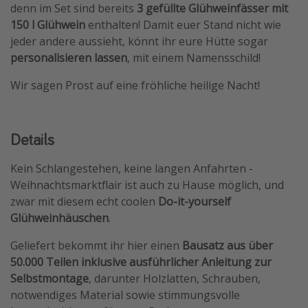
denn im Set sind bereits
3 gefüllte Glühweinfässer mit
Travel Know How
150 l Glühwein
enthalten! Damit euer Stand nicht wie
Silvesterreisen
jeder andere aussieht, könnt ihr eure Hütte sogar
personalisieren lassen
, mit einem Namensschild!
Last Minute Urlaub Mallorca
Last Minute Urlaub Deutschland
Wir sagen Prost auf eine fröhliche heilige Nacht!
Details
Kein Schlangestehen, keine langen Anfahrten -
Weihnachtsmarktflair ist auch zu Hause möglich, und
zwar mit diesem echt coolen
Do-it-yourself
Glühweinhäuschen
.
Geliefert bekommt ihr hier einen
Bausatz aus über
50.000 Teilen inklusive ausführlicher Anleitung zur
Selbstmontage
, darunter Holzlatten, Schrauben,
notwendiges Material sowie stimmungsvolle