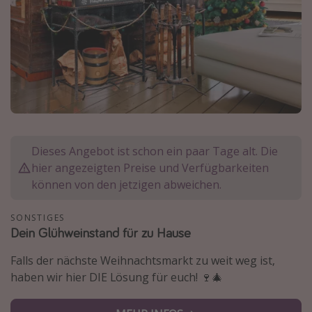
Normandie Urlaub
Goa Urlaub
St. Lucia Urlaub
Kefalonia Urlaub
Krabi Urlaub
Tulum Urlaub
Sri Lanka Rundreise
Dieses Angebot ist schon ein paar Tage alt. Die
hier angezeigten Preise und Verfügbarkeiten
Japan Rundreise
können von den jetzigen abweichen.
Reisethemen
SONSTIGES
Dein Glühweinstand für zu Hause
Alle Reisethemen
Falls der nächste Weihnachtsmarkt zu weit weg ist,
Wellnessurlaub
haben wir hier DIE Lösung für euch! 🍷🎄
Disneyland Paris
Roadtrips