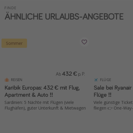
FINDE
ÄHNLICHE URLAUBS-ANGEBOTE
Sommer
432 €
Ab
p. P.
REISEN
FLÜGE
Karibik Europas: 432 € mit Flug,
Sale bei Ryanair ✈️ 15 % Rabat
Apartment & Auto ‼️
Flüge ‼️
Sardinien: 5 Nächte mit Flügen (viele
Viele günstige Ticket
Flughäfen), guter Unterkunft & Mietwagen
fliegen 👉 One-Way-