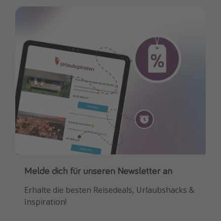
Melde dich für unseren Newsletter an
Downloade unsere App
Erhalte die besten Reisedeals, Urlaubshacks &
Buche die besten Reiseschnäppchen als
Inspiration!
Erstes.