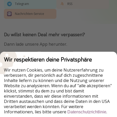
Telegram
RSS
Nachrichten-Service
Du willst keinen Deal mehr verpassen?
Dann lade unsere App herunter.
Wir respektieren deine Privatsphäre
Urlaubspiraten ist Teil der HolidayPirates Group
Wir nutzen Cookies, um deine Nutzererfahrung zu
verbessern, dir persönlich auf dich zugeschnittene
Unsere Märkte
Inhalte liefern zu können und die Nutzung unserer
Website zu analysieren. Wenn du auf "alle akzeptieren"
PiratinViaggio
HolidayPirates
klickst, stimmst du dem zu und bist damit
VakantiePiraten
WakacyjniPiraci
einverstanden, dass wir diese informationen mit
VoyagesPirates
Ferienpiraten
Dritten austauschen und dass deine Daten in den USA
Urlaubspiraten
ViajerosPiratas
verarbeitet werden könnten. Für weitere
TravelPirates
Informationen, lies bitte unsere
.
Datenschutzrichtlinie