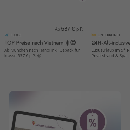
Wochenendtrip
Singlereisen
Strandurlaub
537 €
Ab
p. P.
Gruppenreisen
FLÜGE
UNTERKUNFT
TOP Preise nach Vietnam ☀️😍
24H-All-inclusiv
Hotels in Hamburg
Ab München nach Hanoi inkl. Gepäck für
Luxusurlaub im 5* Re
Hotels in Amsterdam
krasse 537 € p.P. 😎
Privatstrand & Spa |
Hotels am Achensee
Weitere Themen
Reise Journal
Familienurlaub in der Türkei
Rundreisen in Thailand
Bahnreisen in der Schweiz
Reisepassfreie Reiseziele