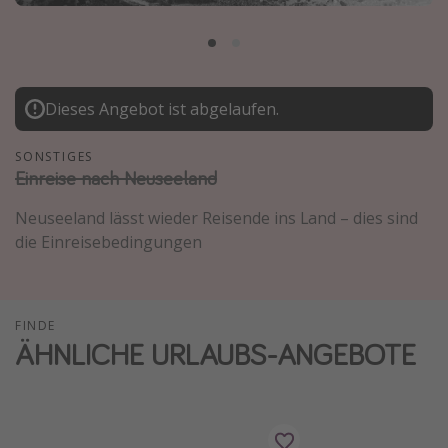
Normandie Urlaub
Goa Urlaub
St. Lucia Urlaub
Dieses Angebot ist abgelaufen.
Kefalonia Urlaub
Krabi Urlaub
SONSTIGES
Einreise nach Neuseeland
Tulum Urlaub
Sri Lanka Rundreise
Neuseeland lässt wieder Reisende ins Land – dies sind
die Einreisebedingungen
Japan Rundreise
Reisethemen
FINDE
Alle Reisethemen
ÄHNLICHE URLAUBS-ANGEBOTE
Wellnessurlaub
Disneyland Paris
Roadtrips