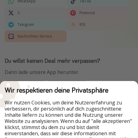
WhatsApp
TikTok
X
Pinterest
Telegram
RSS
Nachrichten-Service
Du willst keinen Deal mehr verpassen?
Dann lade unsere App herunter.
Wir respektieren deine Privatsphäre
Urlaubspiraten ist Teil der HolidayPirates Group
Wir nutzen Cookies, um deine Nutzererfahrung zu
verbessern, dir persönlich auf dich zugeschnittene
Unsere Märkte
Inhalte liefern zu können und die Nutzung unserer
Website zu analysieren. Wenn du auf "alle akzeptieren"
PiratinViaggio
HolidayPirates
klickst, stimmst du dem zu und bist damit
VakantiePiraten
WakacyjniPiraci
einverstanden, dass wir diese informationen mit
VoyagesPirates
Ferienpiraten