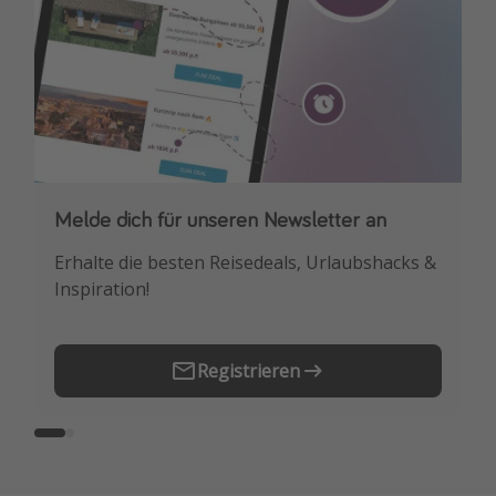
Travel Know How
Silvesterreisen
Last Minute Urlaub Mallorca
Last Minute Urlaub Deutschland
Melde dich für unseren Newsletter an
Downloade unsere App
Erhalte die besten Reisedeals, Urlaubshacks &
Buche die besten Reiseschnäppchen als
Inspiration!
Erstes.
Registrieren