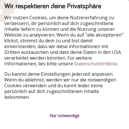
Wir respektieren deine Privatsphäre
Urlaubspiraten ist Teil der HolidayPirates Group
Wir nutzen Cookies, um deine Nutzererfahrung zu
verbessern, dir persönlich auf dich zugeschnittene
Unsere Märkte
Inhalte liefern zu können und die Nutzung unserer
Website zu analysieren. Wenn du auf "alle akzeptieren"
PiratinViaggio
HolidayPirates
klickst, stimmst du dem zu und bist damit
VakantiePiraten
WakacyjniPiraci
einverstanden, dass wir diese informationen mit
VoyagesPirates
Ferienpiraten
Dritten austauschen und dass deine Daten in den USA
Urlaubspiraten
ViajerosPiratas
verarbeitet werden könnten. Für weitere
TravelPirates
Informationen, lies bitte unsere
.
Datenschutzrichtlinie
Unsere Gruppe
Du kannst deine Einstellungen jederzeit anpassen.
HolidayPirates Group
Wenn du ablehnst, werden wir nur die notwendigen
Cookies verwenden und du kannt leider keine
Lerne uns kennen
Rechtliches
persönlich auf dich zugeschnittenen Inhalte
bekommen.
Über uns
Datenschutz
Karriere
Impressum
Nur notwendige
Presse
Unsere Regeln