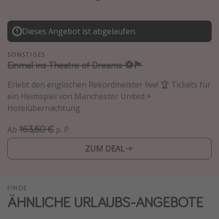
Normandie Urlaub
Goa Urlaub
Dieses Angebot ist abgelaufen.
St. Lucia Urlaub
SONSTIGES
Kefalonia Urlaub
Einmal ins Theatre of Dreams ⚽️🏴󠁧󠁢󠁥󠁮󠁧󠁿
Krabi Urlaub
Erlebt den englischen Rekordmeister live! 🏆 Tickets für
Tulum Urlaub
ein Heimspiel von Manchester United +
Sri Lanka Rundreise
Hotelübernachtung
Japan Rundreise
163,50 €
Ab
p. P.
ZUM DEAL
Reisethemen
Alle Reisethemen
Wellnessurlaub
FINDE
ÄHNLICHE URLAUBS-ANGEBOTE
Disneyland Paris
Roadtrips