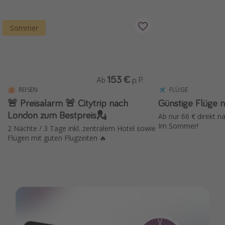
Wochenendtrip
Sommer
Singlereisen
Strandurlaub
Gruppenreisen
Hotels in Hamburg
153 €
Ab
p. P.
REISEN
FLÜGE
Hotels in Amsterdam
🚨 Preisalarm 🚨 Citytrip nach
Günstige Flüge 
Hotels am Achensee
London zum Bestpreis💂
Ab nur 66 € direkt nach Malta
Im Sommer!
2 Nächte / 3 Tage inkl. zentralem Hotel sowie
Flügen mit guten Flugzeiten 🔥
Weitere Themen
Reise Journal
Familienurlaub in der Türkei
Rundreisen in Thailand
Bahnreisen in der Schweiz
Reisepassfreie Reiseziele