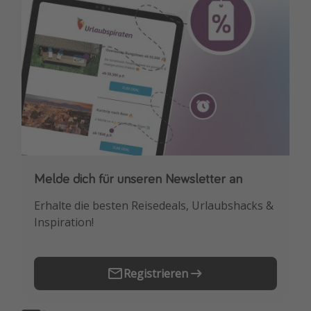
Travel Know How
Silvesterreisen
Last Minute Urlaub Mallorca
Last Minute Urlaub Deutschland
Melde dich für unseren Newsletter an
Downloade unsere App
Erhalte die besten Reisedeals, Urlaubshacks &
Buche die besten Reiseschnäppchen als
Inspiration!
Erstes.
Registrieren