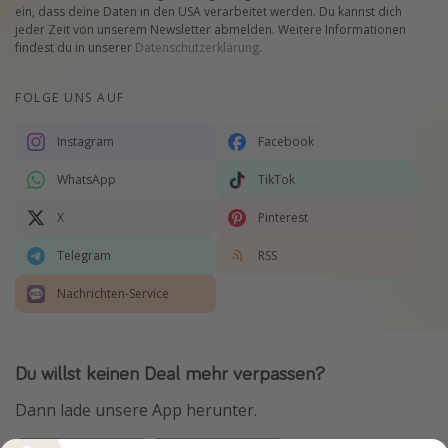
ein, dass deine Daten in den USA verarbeitet werden. Du kannst dich
jeder Zeit von unserem Newsletter abmelden. Weitere Informationen
findest du in unserer
Datenschutzerklärung
.
FOLGE UNS AUF
Instagram
Facebook
WhatsApp
TikTok
X
Pinterest
Telegram
RSS
Nachrichten-Service
Du willst keinen Deal mehr verpassen?
Dann lade unsere App herunter.