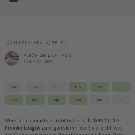
HINZUFÜGEN
TEILEN
VERÖFFENTLICHT VON
Steffi
·
2.11.2024
Aug
Sep
Okt
Nov
Dez
Jan
Feb
Mär
Apr
Mai
Jun
Jul
Wer schon einmal versucht hat, sich
Tickets für die
Premier League
zu organisieren, weiß vielleicht, was
das für ein schwieriges Unterfangen sein kann. Ohne