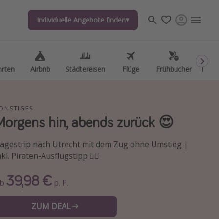
Individuelle Angebote finden
Individuelle Angebote finden
hrten
hrten
Airbnb
Airbnb
Städtereisen
Städtereisen
Flüge
Flüge
Frühbucher
Frühbucher
Kurzu
Kurzu
ONSTIGES
Morgens hin, abends zurück 😍
agestrip nach Utrecht mit dem Zug ohne Umstieg |
nkl. Piraten-Ausflugstipp 🏴‍☠️
39,98 €
Ab
p. P.
ZUM DEAL