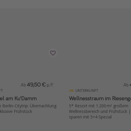
49,50 €
Ab
p. P.
Ab
FT
UNTERKUNFT
tel am Ku'Damm
Wellnesstraum im Rieseng
n Berlin-Citytrip: Übernachtung
5* Resort mit 1.200 m² großem
nklusive Frühstück
Wellnessbereich und Frühstück 
sparen mit 5=4 Special