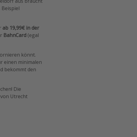
eldorf aus braucht
 Beispiel
ur
ab 19,99€ in der
er
BahnCard
(egal
tornieren könnt.
ür einen minimalen
und bekommt den
chen! Die
 von Utrecht