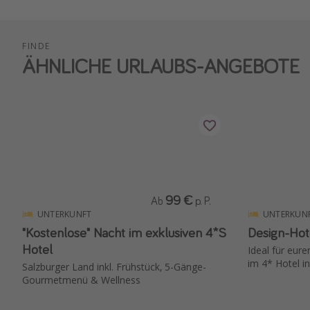
FINDE
ÄHNLICHE URLAUBS-ANGEBOTE
99 €
Ab
p. P.
UNTERKUNFT
UNTERKUN
"Kostenlose" Nacht im exklusiven 4*S
Design-Ho
Hotel
Ideal für eure
im 4* Hotel i
Salzburger Land inkl. Frühstück, 5-Gänge-
Gourmetmenü & Wellness