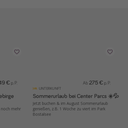
49 €
275 €
p. P.
Ab
p. P.
UNTERKUNFT
ebirge
Sommerurlaub bei Center Parcs ☀️💦
Jetzt buchen & im August Sommerurlaub
| noch mehr
genießen, z.B. 1 Woche zu viert im Park
Bostalsee