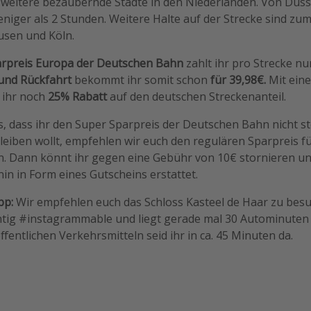
e weitere bezaubernde Städte in den Niederlanden. Von Düss
eniger als 2 Stunden. Weitere Halte auf der Strecke sind zum
sen und Köln.
arpreis Europa der Deutschen Bahn
zahlt ihr pro Strecke n
 und Rückfahrt
bekommt ihr somit schon
für 39,98€.
Mit ein
 ihr noch
25% Rabatt
auf den deutschen Streckenanteil.
s, dass ihr den Super Sparpreis der Deutschen Bahn nicht s
bleiben wollt, empfehlen wir euch den regulären Sparpreis f
n. Dann könnt ihr gegen eine Gebühr von 10€ stornieren 
n in Form eines Gutscheins erstattet.
pp:
Wir empfehlen euch das Schloss Kasteel de Haar zu besu
chtig #instagrammable und liegt gerade mal 30 Autominuten
ffentlichen Verkehrsmitteln seid ihr in ca. 45 Minuten da.