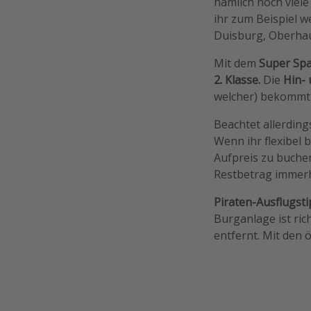
nämlich noch viel
ihr zum Beispiel w
Duisburg, Oberhau
Mit dem
Super Sp
2. Klasse.
Die
Hin-
welcher) bekommt
Beachtet allerding
Wenn ihr flexibel 
Aufpreis zu buche
Restbetrag immerhi
Piraten-Ausflugsti
Burganlage ist ri
entfernt. Mit den ö