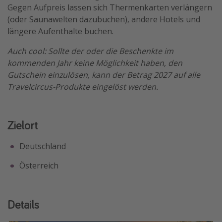
Gegen Aufpreis lassen sich Thermenkarten verlängern
Travel Know How
(oder Saunawelten dazubuchen), andere Hotels und
Silvesterreisen
längere Aufenthalte buchen.
Last Minute Urlaub Mallorca
Auch cool: Sollte der oder die Beschenkte im
Last Minute Urlaub Deutschland
kommenden Jahr keine Möglichkeit haben, den
Gutschein einzulösen, kann der Betrag 2027 auf alle
Travelcircus-Produkte eingelöst werden.
Zielort
Deutschland
Österreich
Details