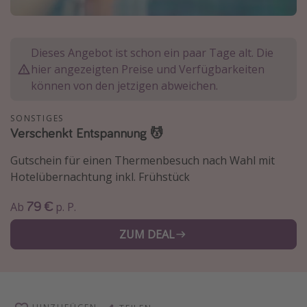
Normandie Urlaub
Goa Urlaub
Dieses Angebot ist schon ein paar Tage alt. Die
St. Lucia Urlaub
hier angezeigten Preise und Verfügbarkeiten
Kefalonia Urlaub
können von den jetzigen abweichen.
Krabi Urlaub
SONSTIGES
Tulum Urlaub
Verschenkt Entspannung 💆
Sri Lanka Rundreise
Gutschein für einen Thermenbesuch nach Wahl mit
Japan Rundreise
Hotelübernachtung inkl. Frühstück
79 €
Ab
p. P.
Reisethemen
ZUM DEAL
Alle Reisethemen
Wellnessurlaub
Disneyland Paris
Roadtrips