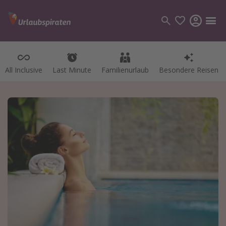
All Inclusive
Last Minute
Familienurlaub
Besondere Reisen
Kategorien
Flüge
Hotel
Pauschalreisen
Kreuzfahrten
Reiseziele
Alle Reiseziele
Bodensee Urlaub
Gozo Urlaub