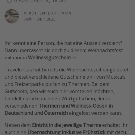
HINZUFÜGEN
TEILEN
Wochenendtrip
VERÖFFENTLICHT VON
Singlereisen
Steffi
·
24.11.2025
Strandurlaub
Gruppenreisen
Ihr kennt eine Person, die hat eine Auszeit verdient?
Hotels in Hamburg
Dann überrascht sie doch zu diesem Weihnachtsfest
Hotels in Amsterdam
mit einem
Wellnessgutschein
! ✨
Hotels am Achensee
Travelcircus hat bereits die Weihnachtszeit eingeläutet
und bietet verschiedene Gutscheine an - von Musicals
Weitere Themen
und Freizeitparks bis hin zu Thermen. Bei dem
Gutschein, den wir euch hier vorstellen möchten,
Reise Journal
handelt es sich um einen Wertgutschein, der in
Familienurlaub in der Türkei
verschiedenen
Thermen und Wellness-Oasen in
Deutschland und Österreich
eingelöst werden kann.
Rundreisen in Thailand
Bahnreisen in der Schweiz
Neben dem
Eintritt in die jeweilige Therme
erhaltet ihr
auch eine
Übernachtung inklusive Frühstück
mit dazu.
Reisepassfreie Reiseziele