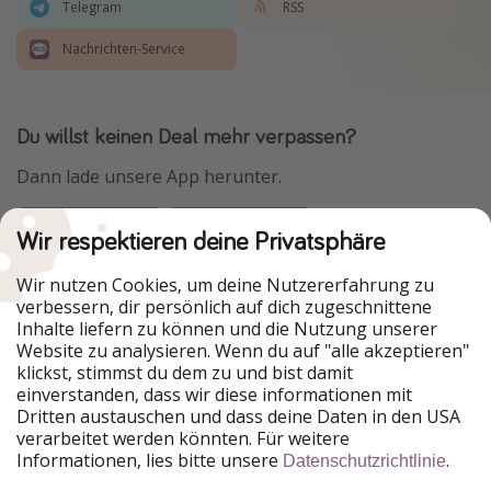
Telegram
RSS
Nachrichten-Service
Du willst keinen Deal mehr verpassen?
Dann lade unsere App herunter.
Wir respektieren deine Privatsphäre
Urlaubspiraten ist Teil der HolidayPirates Group
Wir nutzen Cookies, um deine Nutzererfahrung zu
verbessern, dir persönlich auf dich zugeschnittene
Unsere Märkte
Inhalte liefern zu können und die Nutzung unserer
Website zu analysieren. Wenn du auf "alle akzeptieren"
PiratinViaggio
HolidayPirates
klickst, stimmst du dem zu und bist damit
VakantiePiraten
WakacyjniPiraci
einverstanden, dass wir diese informationen mit
VoyagesPirates
Ferienpiraten
Dritten austauschen und dass deine Daten in den USA
Urlaubspiraten
ViajerosPiratas
verarbeitet werden könnten. Für weitere
TravelPirates
Informationen, lies bitte unsere
.
Datenschutzrichtlinie
Unsere Gruppe