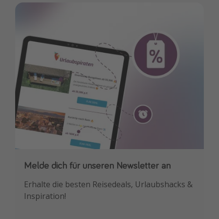
Melde dich für unseren Newsletter an
Downloade unsere App
Erhalte die besten Reisedeals, Urlaubshacks &
Buche die besten Reiseschnäppchen als
Inspiration!
Erstes.