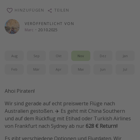
Wochenendtrip
HINZUFÜGEN
TEILEN
Singlereisen
VERÖFFENTLICHT VON
Strandurlaub
Marc
·
20.10.2025
Gruppenreisen
Hotels in Hamburg
Aug
Sep
Okt
Nov
Dez
Jan
Hotels in Amsterdam
Hotels am Achensee
Feb
Mär
Apr
Mai
Jun
Jul
Weitere Themen
Ahoi Piraten!
Reise Journal
Wir sind gerade auf echt preiswerte Flüge nach
Familienurlaub in der Türkei
Australien gestoßen. ✈️ Es geht mit China Southern
und auf dem Rückflug mit Etihad oder Turkish Airlines
Rundreisen in Thailand
von Frankfurt nach Sydney ab nur
628 € Return
!!
Bahnreisen in der Schweiz
Es gibt verschiedene Optionen und Flugdaten. Wir
Reisepassfreie Reiseziele