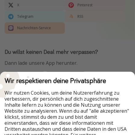
X
Pinterest
Telegram
RSS
Nachrichten-Service
Du willst keinen Deal mehr verpassen?
Dann lade unsere App herunter.
Wir respektieren deine Privatsphäre
Urlaubspiraten ist Teil der HolidayPirates Group
Wir nutzen Cookies, um deine Nutzererfahrung zu
verbessern, dir persönlich auf dich zugeschnittene
Unsere Märkte
Inhalte liefern zu können und die Nutzung unserer
Website zu analysieren. Wenn du auf "alle akzeptieren"
PiratinViaggio
HolidayPirates
klickst, stimmst du dem zu und bist damit
VakantiePiraten
WakacyjniPiraci
einverstanden, dass wir diese informationen mit
VoyagesPirates
Ferienpiraten
Dritten austauschen und dass deine Daten in den USA
Urlaubspiraten
ViajerosPiratas
verarbeitet werden könnten. Für weitere