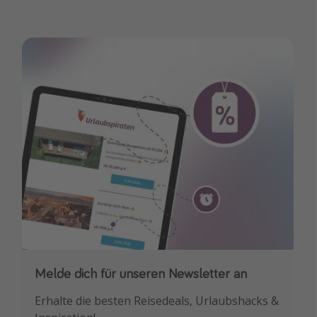
Melde dich für unseren Newsletter an
Downloade unsere App
Erhalte die besten Reisedeals, Urlaubshacks &
Buche die besten Reiseschnäppchen als