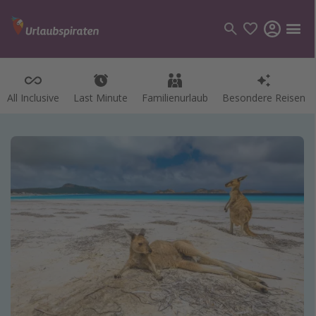
All Inclusive
Last Minute
Familienurlaub
Besondere Reisen
Kategorien
Flüge
Hotel
Pauschalreisen
Kreuzfahrten
Reiseziele
Alle Reiseziele
Bodensee Urlaub
Gozo Urlaub