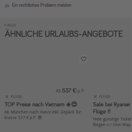
Ein rechtliches Problem melden
FINDE
ÄHNLICHE URLAUBS-ANGEBOTE
537 €
Ab
p. P.
FLÜGE
FLÜGE
TOP Preise nach Vietnam ☀️😍
Sale bei Ryanair ✈️ 15 % Rabat
Flüge ‼️
Ab München nach Hanoi inkl. Gepäck für
krasse 537 € p.P. 😎
Viele günstige Ticket
fliegen 👉 One-Way-