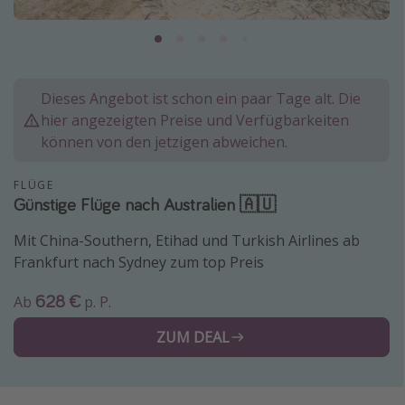
Normandie Urlaub
Goa Urlaub
St. Lucia Urlaub
Dieses Angebot ist schon ein paar Tage alt. Die
Kefalonia Urlaub
hier angezeigten Preise und Verfügbarkeiten
Krabi Urlaub
können von den jetzigen abweichen.
Tulum Urlaub
FLÜGE
Sri Lanka Rundreise
Günstige Flüge nach Australien 🇦🇺
Japan Rundreise
Mit China-Southern, Etihad und Turkish Airlines ab
Frankfurt nach Sydney zum top Preis
Reisethemen
628 €
Ab
p. P.
Alle Reisethemen
ZUM DEAL
Wellnessurlaub
Disneyland Paris
Roadtrips