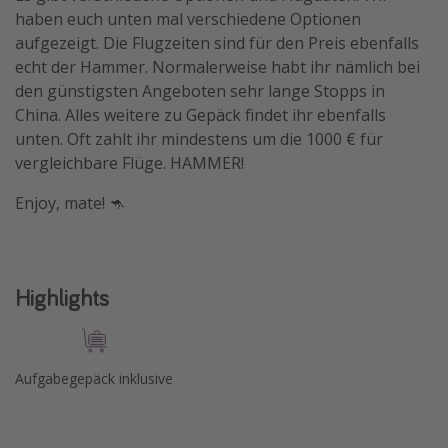
haben euch unten mal verschiedene Optionen
Travel Know How
aufgezeigt. Die Flugzeiten sind für den Preis ebenfalls
Silvesterreisen
echt der Hammer. Normalerweise habt ihr nämlich bei
den günstigsten Angeboten sehr lange Stopps in
Last Minute Urlaub Mallorca
China. Alles weitere zu Gepäck findet ihr ebenfalls
Last Minute Urlaub Deutschland
unten. Oft zahlt ihr mindestens um die 1000 € für
vergleichbare Flüge. HAMMER!
Enjoy, mate! 🦘
Highlights
Aufgabegepäck inklusive