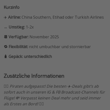
Kurzinfo
✈️
Airline:
China Southern, Etihad oder Turkish Airlines
↔️ Umstieg:
1-2x
📆 Verfügbar:
November 2025
🔁 Flexibilität:
nicht umbuchbar und stornierbar
🧳 Gepäck: unterschiedlich
Zusätzliche Informationen
🏴‍☠️ Piraten aufgepasst! Die besten ✈️-Deals gibt’s ab
sofort auch in unseren IG & FB Broadcast-Channels für
Flüge! 💸 Verpasst keinen Deal mehr und seid immer
als Erstes an Bord! 🏴‍☠️