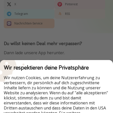
X
Pinterest
Telegram
RSS
Nachrichten-Service
Du willst keinen Deal mehr verpassen?
Dann lade unsere App herunter.
Wir respektieren deine Privatsphäre
Urlaubspiraten ist Teil der HolidayPirates Group
Wir nutzen Cookies, um deine Nutzererfahrung zu
verbessern, dir persönlich auf dich zugeschnittene
Unsere Märkte
Inhalte liefern zu können und die Nutzung unserer
Website zu analysieren. Wenn du auf "alle akzeptieren"
PiratinViaggio
HolidayPirates
klickst, stimmst du dem zu und bist damit
VakantiePiraten
WakacyjniPiraci
einverstanden, dass wir diese informationen mit
VoyagesPirates
Ferienpiraten
Dritten austauschen und dass deine Daten in den USA
Urlaubspiraten
ViajerosPiratas
verarbeitet werden könnten. Für weitere