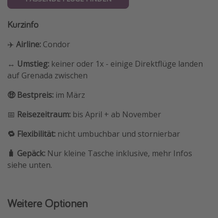
Kurzinfo
✈️
Airline:
Condor
↔️ Umstieg:
keiner oder 1x - einige Direktflüge landen
auf Grenada zwischen
🤑 Bestpreis:
im
März
📅
Reisezeitraum:
bis April + ab November
🔁 Flexibilität:
nicht umbuchbar und stornierbar
🧳 Gepäck:
Nur kleine Tasche inklusive, mehr Infos
siehe unten.
Weitere Optionen