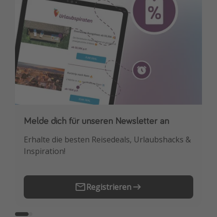
Travel Know How
Silvesterreisen
Last Minute Urlaub Mallorca
Last Minute Urlaub Deutschland
Melde dich für unseren Newsletter an
Downloade unsere App
Erhalte die besten Reisedeals, Urlaubshacks &
Buche die besten Reiseschnäppchen als
Inspiration!
Erstes.
Registrieren